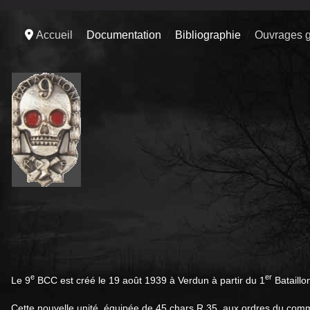
Accueil
Documentation
Bibliographie
Ouvrages g
e
er
Le 9
BCC est créé le 19 août 1939 à Verdun à partir du 1
Bataillo
Cette nouvelle unité, équipée de 45 chars R 35, aux ordres du com