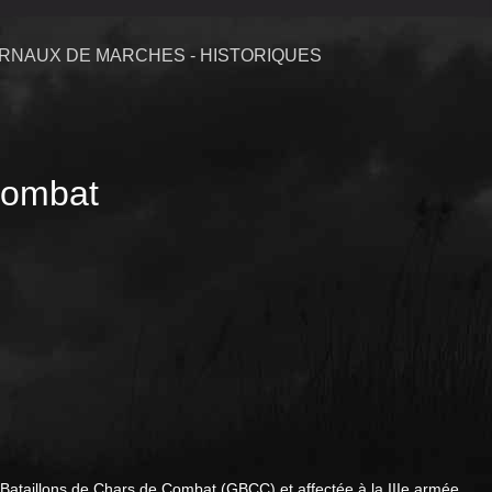
RNAUX DE MARCHES - HISTORIQUES
Combat
ataillons de Chars de Combat (GBCC) et affectée à la IIIe armée.