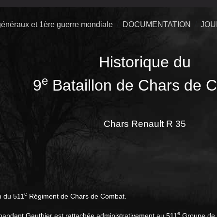
énéraux et 1ère guerre mondiale
DOCUMENTATION
JOU
Historique du
e
9
Bataillon de Chars de 
Chars Renault R 35
e
n du 511
Régiment de Chars de Combat.
e
mandant Gauthier est rattachée administrativement au 511
Groupe de B