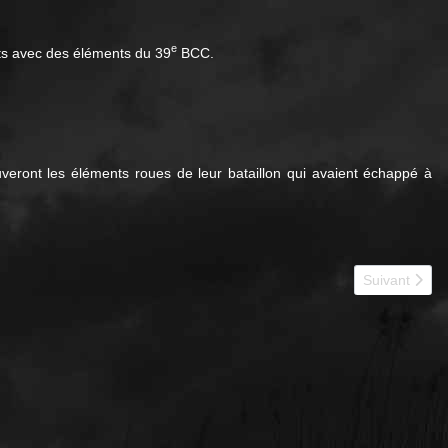
e
ts avec des éléments du 39
BCC.
uveront les éléments roues de leur bataillon qui avaient échappé à
Article suiva
Suivant