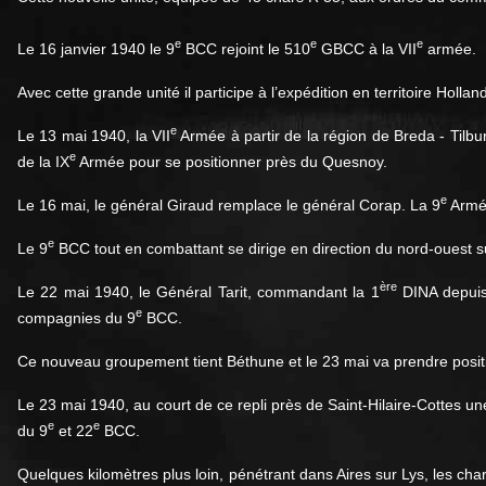
e
e
e
Le 16 janvier 1940 le 9
BCC rejoint le 510
GBCC à la VII
armée.
Avec cette grande unité il participe à l’expédition en territoire Holla
e
Le 13 mai 1940, la VII
Armée à partir de la région de Breda - Tilbur
e
de la IX
Armée pour se positionner près du Quesnoy.
e
Le 16 mai, le général Giraud remplace le général Corap. La 9
Armée
e
Le 9
BCC tout en combattant se dirige en direction du nord-ouest s
ère
Le 22 mai 1940, le Général Tarit, commandant la 1
DINA depuis 
e
compagnies du 9
BCC.
Ce nouveau groupement tient Béthune et le 23 mai va prendre positi
Le 23 mai 1940, au court de ce repli près de Saint-Hilaire-Cottes
e
e
du 9
et 22
BCC.
Quelques kilomètres plus loin, pénétrant dans Aires sur Lys, les ch