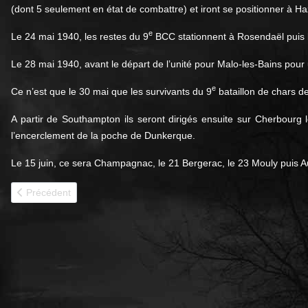
(dont 5 seulement en état de combattre) et iront se positionner à H
e
Le 24 mai 1940, les restes du 9
BCC stationnent à Rosendaël puis l
Le 28 mai 1940, avant le départ de l’unité pour Malo-les-Bains pour
e
Ce n’est que le 30 mai que les survivants du 9
bataillon de chars 
A partir de Southampton ils seront dirigés ensuite sur Cherbourg 
l’encerclement de la poche de Dunkerque.
Le 15 juin, ce sera Champagnac, le 21 Bergerac, le 23 Mouly puis Au
Article précédent : 1940 - 10e BCC historique
Précédent