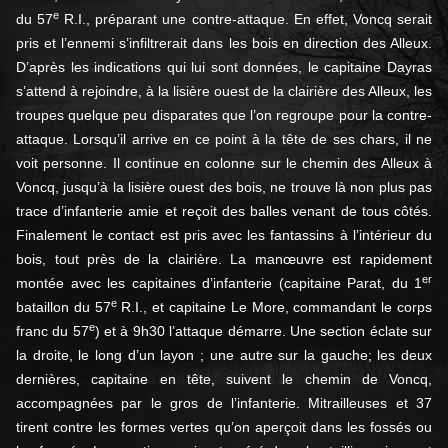
e
du 57
R.I., préparant une contre-attaque. En effet, Voncq serait
pris et l’ennemi s’infiltrerait dans les bois en direction des Alleux.
D’après les indications qui lui sont données, le capitaine Dayras
s’attend à rejoindre, à la lisière ouest de la clairière des Alleux, les
troupes quelque peu disparates que l’on regroupe pour la contre-
attaque. Lorsqu’il arrive en ce point à la tête de ses chars, il ne
voit personne. Il continue en colonne sur le chemin des Alleux à
Voncq, jusqu’à la lisière ouest des bois, ne trouve là non plus pas
trace d’infanterie amie et reçoit des balles venant de tous côtés.
Finalement le contact est pris avec les fantassins à l’intérieur du
bois, tout près de la clairière. La manœuvre est rapidement
er
montée avec les capitaines d’infanterie (capitaine Parat, du 1
e
bataillon du 57
R.I., et capitaine Le More, commandant le corps
e
franc du 57
) et à 9h30 l’attaque démarre. Une section éclate sur
la droite, le long d’un layon ; une autre sur la gauche; les deux
dernières, capitaine en tête, suivent le chemin de Voncq,
accompagnées par le gros de l’infanterie. Mitrailleuses et 37
tirent contre les formes vertes qu’on aperçoit dans les fossés ou