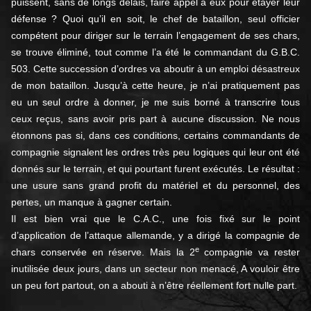
puissent, sans de longs délais, faire appel à eux pour étayer leur
défense ? Quoi qu’il en soit, le chef de bataillon, seul officier
compétent pour diriger sur le terrain l’engagement de ses chars,
se trouve éliminé, tout comme l’a été le commandant du G.B.C.
503. Cette succession d’ordres va aboutir à un emploi désastreux
de mon bataillon. Jusqu’à cette heure, je n’ai pratiquement pas
eu un seul ordre à donner, je me suis borné à transcrire tous
ceux reçus, sans avoir pris part à aucune discussion. Ne nous
étonnons pas si, dans ces conditions, certains commandants de
compagnie signalent les ordres très peu logiques qui leur ont été
donnés sur le terrain, et qui pourtant furent exécutés. Le résultat :
une usure sans grand profit du matériel et du personnel, des
pertes, un manque à gagner certain.
Il est bien vrai que le C.A.C., une fois fixé sur le point
d’application de l’attaque allemande, y a dirigé la compagnie de
e
chars conservée en réserve. Mais la 2
compagnie va rester
inutilisée deux jours, dans un secteur non menacé, A vouloir être
un peu fort partout, on a abouti à n’être réellement fort nulle part.