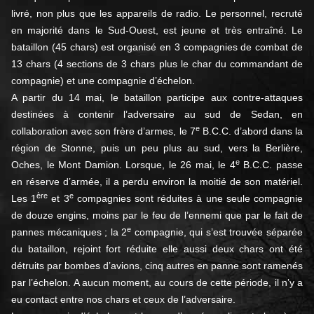
livré, non plus que les appareils de radio. Le personnel, recruté
en majorité dans le Sud-Ouest, est jeune et très entraîné. Le
bataillon (45 chars) est organisé en 3 compagnies de combat de
13 chars (4 sections de 3 chars plus le char du commandant de
compagnie) et une compagnie d’échelon.
A partir du 14 mai, le bataillon participe aux contre-attaques
destinées à contenir l’adversaire au sud de Sedan, en
e
collaboration avec son frère d’armes, le 7
B.C.C. d’abord dans la
région de Stonne, puis un peu plus au sud, vers la Berlière,
e
Oches, le Mont Damion. Lorsque, le 26 mai, le 4
B.C.C. passe
en réserve d’armée, il a perdu environ la moitié de son matériel.
ère
e
Les 1
et 3
compagnies sont réduites à une seule compagnie
de douze engins, moins par le feu de l’ennemi que par le fait de
e
pannes mécaniques ; la 2
compagnie, qui s’est trouvée séparée
du bataillon, rejoint fort réduite elle aussi deux chars ont été
détruits par bombes d’avions, cinq autres en panne sont ramenés
par l’échelon. A aucun moment, au cours de cette période, il n’y a
eu contact entre nos chars et ceux de l’adversaire.