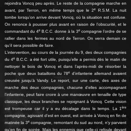
rejoindra Voncq peu après. Le reste de la compagnie marche en
e
avant, par Terron, en même temps que le 2
R.S.M. La nuit
tombe lorsqu’on arrive devant Voncq, où la situation est confuse.
On renonce à pousser plus avant en raison de l’obscurité, et le
e
e
commandant du 4
B.C.C. donne à la 3
compagnie l’ordre de se
rallier dans les fermes au nord de Terron. On verra demain ce
qu’il sera possible de faire.
L’intervention, au cours de la journée du 9, des deux compagnies
e
du 4
B.C.C. a été fort utile, puisqu’elle a permis dès le matin de
nettoyer le bois de Voncq et dans l’après-midi de résorber la
e
poche que deux bataillons du 78
d’infanterie allemand avaient
creusée jusqu’à Vandy. Le report, sur une carte, des axes de
marche des deux compagnies, chacune d’elles accompagnant
l’infanterie, peut faire croire à une manœuvre en tenaille de type
classique, les deux branches se rejoignant à Voncq. Cette vision
ère
est trompeuse car il y a eu décalage dans le temps. La 1
compagnie, agissant d’est en ouest, est arrivée à Voncq en fin de
e
matinée la 3
compagnie, remontant du sud au nord, n’y parvient
qu’en fin de soirée. Mais les ennemis que celle-ci refoule devant