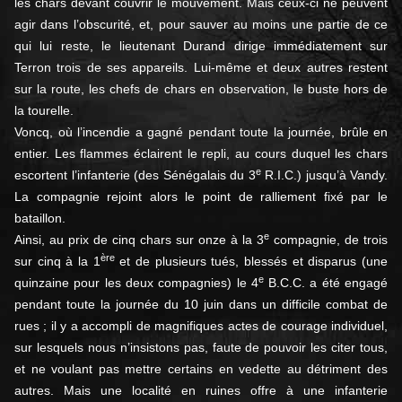
les chars devant couvrir le mouvement. Mais ceux-ci ne peuvent
agir dans l’obscurité, et, pour sauver au moins une partie de ce
qui lui reste, le lieutenant Durand dirige immédiatement sur
Terron trois de ses appareils. Lui-même et deux autres restent
sur la route, les chefs de chars en observation, le buste hors de
la tourelle.
Voncq, où l’incendie a gagné pendant toute la journée, brûle en
entier. Les flammes éclairent le repli, au cours duquel les chars
e
escortent l’infanterie (des Sénégalais du 3
R.I.C.) jusqu’à Vandy.
La compagnie rejoint alors le point de ralliement fixé par le
bataillon.
e
Ainsi, au prix de cinq chars sur onze à la 3
compagnie, de trois
ère
sur cinq à la 1
et de plusieurs tués, blessés et disparus (une
e
quinzaine pour les deux compagnies) le 4
B.C.C. a été engagé
pendant toute la journée du 10 juin dans un difficile combat de
rues ; il y a accompli de magnifiques actes de courage individuel,
sur lesquels nous n’insistons pas, faute de pouvoir les citer tous,
et ne voulant pas mettre certains en vedette au détriment des
autres. Mais une localité en ruines offre à une infanterie