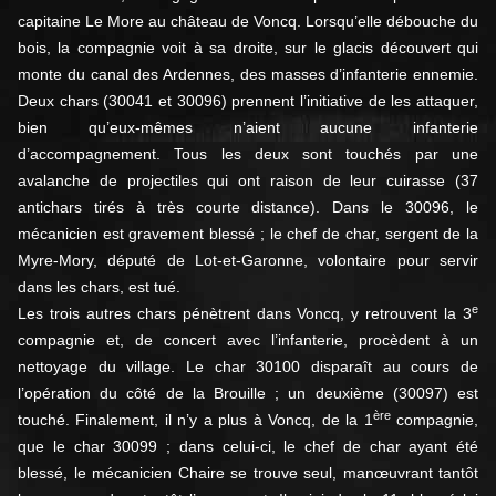
capitaine Le More au château de Voncq. Lorsqu’elle débouche du
bois, la compagnie voit à sa droite, sur le glacis découvert qui
monte du canal des Ardennes, des masses d’infanterie ennemie.
Deux chars (30041 et 30096) prennent l’initiative de les attaquer,
bien qu’eux-mêmes n’aient aucune infanterie
d’accompagnement. Tous les deux sont touchés par une
avalanche de projectiles qui ont raison de leur cuirasse (37
antichars tirés à très courte distance). Dans le 30096, le
mécanicien est gravement blessé ; le chef de char, sergent de la
Myre-Mory, député de Lot-et-Garonne, volontaire pour servir
dans les chars, est tué.
e
Les trois autres chars pénètrent dans Voncq, y retrouvent la 3
compagnie et, de concert avec l’infanterie, procèdent à un
nettoyage du village. Le char 30100 disparaît au cours de
l’opération du côté de la Brouille ; un deuxième (30097) est
ère
touché. Finalement, il n’y a plus à Voncq, de la 1
compagnie,
que le char 30099 ; dans celui-ci, le chef de char ayant été
blessé, le mécanicien Chaire se trouve seul, manœuvrant tantôt