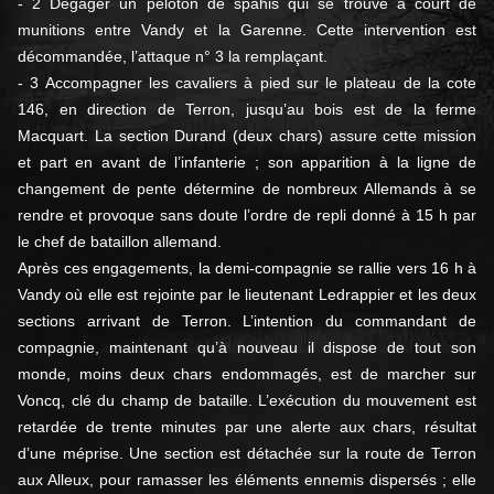
- 2 Dégager un peloton de spahis qui se trouve à court de
munitions entre Vandy et la Garenne. Cette intervention est
décommandée, l’attaque n° 3 la remplaçant.
- 3 Accompagner les cavaliers à pied sur le plateau de la cote
146, en direction de Terron, jusqu’au bois est de la ferme
Macquart. La section Durand (deux chars) assure cette mission
et part en avant de l’infanterie ; son apparition à la ligne de
changement de pente détermine de nombreux Allemands à se
rendre et provoque sans doute l’ordre de repli donné à 15 h par
le chef de bataillon allemand.
Après ces engagements, la demi-compagnie se rallie vers 16 h à
Vandy où elle est rejointe par le lieutenant Ledrappier et les deux
sections arrivant de Terron. L’intention du commandant de
compagnie, maintenant qu’à nouveau il dispose de tout son
monde, moins deux chars endommagés, est de marcher sur
Voncq, clé du champ de bataille. L’exécution du mouvement est
retardée de trente minutes par une alerte aux chars, résultat
d’une méprise. Une section est détachée sur la route de Terron
aux Alleux, pour ramasser les éléments ennemis dispersés ; elle