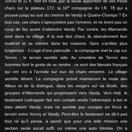
10h30 et 11 h, met en fuite, par la seule apparition de ses treize
e
chars sur le plateau 172, la 10
compagnie du I.R. 78 qui a
poussé jusqu’au sud du chemin de Vandy à Quatre-Champs ? En
tout cas, ces chars n’aperçoivent pas l’ennemi, et ne tirent pas un
coup de feu avant d’atteindre Vandy. Par contre, les Allemands
sont dans ce village. A la vue des chars, ils abandonnent leur
matériel et se retirent dans les maisons. Sans s’arrêter plus
longtemps - il s’agit d’une patrouille - la compagnie met le cap sur
Terron ; le terrain semble vide. Au cimetière de Terron des
hommes font le geste de se rendre : ce sont des blessés français
qui ont cru à l’arrivée sur eux de chars ennemis. Le village
semble désert. La compagnie prend maintenant la route des
Alleux et de là distingue, dans les vergers sur sa droite, des
groupes d’Allemands qui progressent vers Vandy. Vers midi, le
lieutenant Ledrappier fait son compte rendu l’adversaire a bel et
bien atteint Vandy, mais ne semble pas occuper en force le
terrain entre Voncq et Vandy. Peut-être le lieutenant ne dit-il pas
tout ce qu’il pense, à savoir que pour une telle mission une
section seule aurait suffi, ou même une auto blindée. On a