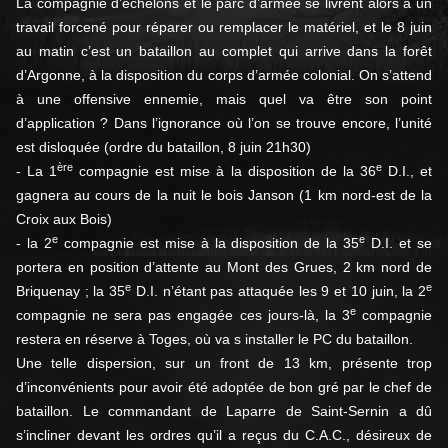
La compagnie d’échelons et le parc d’armée se livrent alors à un
travail forcené pour réparer ou remplacer le matériel, et le 8 juin
au matin c’est un bataillon au complet qui arrive dans la forêt
d’Argonne, à la disposition du corps d’armée colonial. On s’attend
à une offensive ennemie, mais quel va être son point
d’application ? Dans l’ignorance où l’on se trouve encore, l’unité
est disloquée (ordre du bataillon, 8 juin 21h30)
ère
e
- La 1
compagnie est mise à la disposition de la 36
D.I., et
gagnera au cours de la nuit le bois Janson (1 km nord-est de la
Croix aux Bois)
e
e
- la 2
compagnie est mise à la disposition de la 35
D.I. et se
portera en position d’attente au Mont des Grues, 2 km nord de
e
e
Briquenay ; la 35
D.I. n’étant pas attaquée les 9 et 10 juin, la 2
e
compagnie ne sera pas engagée ces jours-là, la 3
compagnie
restera en réserve à Toges, où va s installer le PC du bataillon.
Une telle dispersion, sur un front de 13 km, présente trop
d’inconvénients pour avoir été adoptée de bon gré par le chef de
bataillon. Le commandant de Laparre de Saint-Sernin a dû
s’incliner devant les ordres qu’il a reçus du C.A.C., désireux de