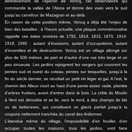
définitivement de l’éperon de Voncq, cet observatoire qui
commande la vallée de l’Aisne et donne des vues vers le sud
jusqu’au carrefour de Mazagran et au-delà.
En raison de cette position même, Voncq a déjà été l’enjeu de
bien des batailles ; à l’heure actuelle, une plaque commémorative
rappelle ces dates sinistres de 1792, 1814, 1815, 1870, 1914-
1918, 1940 : autant d’invasions, autant d’occupations, autant
d’incendies et de destructions. Voncq est un village allongé sur
plus de 500 mètres, de part et d’autre d’une rue très large et un
peu sinueuse. Les jardins rejoignent les vergers qui couvrent les
pentes sud et ouest du coteau, pentes sur lesquelles, jusqu’à la
fin du siècle dernier, se récoltait un petit vin léger et gai. A l’est, le
chemin des Alleux court au haut d’une pente assez raide, plantée
d’arbres fruitiers, avant d’entrer dans le bois. La crête du Moulin
à Vent est dénudée et se lie, vers le nord, à des champs de blé
ou de betteraves, qui constituent un glacis parfait jusqu’à la
coupure nettement tranchée du canal des Ardennes.
L’étendue même du village, l’impossibilité d’en fouiller, d’en
occuper toutes les maisons, tous les jardins, vont faire