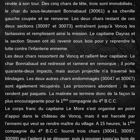
révèle à son tour. Des cinq chars de tête, trois sont immobilisés ;
le char du sous-lieutenant Bonnabaud (30061) a sa chenille
gauche coupée et se renverse. Les deux chars restant de ces
deux sections (30097 et 30073) entraînent jusqu’à Voncq les
fantassins et remplissent ainsi la mission. Le capitaine Dayras et
la section Stoven ont dû revenir sous bois pour y reprendre la
lutte contre l’infanterie ennemie.
Les deux chars ressortent de Voncq et rallient leur capitaine. Le
char Bonnabaud est redressé et ramené en remorque ; il porte
quarante-deux impacts, mais aucun projectile n’a traversé les
blindages. Les deux autres chars endommagés (30047 et 30067)
sont également récupérés. Les prisonniers abondent ; ils se
rendent par paquets. La matinée se termine donc de la façon la
ère
e
plus encourageante pour la 1
compagnie du 4
B.C.C.
Le corps franc du capitaine Le More s’est organisé en point
d’appui dans le château de Voncq, mais il est harcelé par
ère
l’ennemi qui veut se rendre maître du village. A 15 heures, la 1
e
compagnie du 4
B.C.C. fournit trois chars (30041, 30097,
30099) qui l’aident à se dégager, puis à pousser jusqu’au bois de