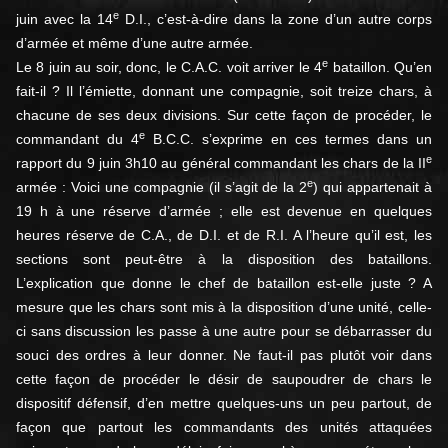
e
juin avec la 14
D.I., c’est-à-dire dans la zone d’un autre corps
d’armée et même d’une autre armée.
e
Le 8 juin au soir, donc, le C.A.C. voit arriver le 4
bataillon. Qu’en
fait-il ? Il l’émiette, donnant une compagnie, soit treize chars, à
chacune de ses deux divisions. Sur cette façon de procéder, le
e
commandant du 4
B.C.C. s’exprime en ces termes dans un
e
rapport du 9 juin 3h10 au général commandant les chars de la II
e
armée : Voici une compagnie (il s’agit de la 2
) qui appartenait à
19 h à une réserve d’armée ; elle est devenue en quelques
heures réserve de C.A., de D.I. et de R.I. A l’heure qu’il est, les
sections sont peut-être à la disposition des bataillons.
L’explication que donne le chef de bataillon est-elle juste ? A
mesure que les chars sont mis à la disposition d’une unité, celle-
ci sans discussion les passe à une autre pour se débarrasser du
souci des ordres à leur donner. Ne faut-il pas plutôt voir dans
cette façon de procéder le désir de saupoudrer de chars le
dispositif défensif, d’en mettre quelques-uns un peu partout, de
façon que partout les commandants des unités attaquées