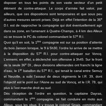
disposer en tous les points de son vaste secteur d’un petit
élément de contre-attaque. Le corps d’armée fait valoir, par
ailleurs, que ces dispositions sont temporaires et que sous peu
e
d’autres mesures seront prises. Déjà en effet l’intention de la 36
D.I. est de rapprocher la compagnie qui doit éventuellement agir
dans sa zone, en l’amenant à Quatre-Champs, à 4 km des Alleux
e
où se trouve le PC du colonel commandant le 57
R.I.
ère
Quoi qu’il en soit, la 1
compagnie est sur sa position d’attente
du bois Janson lorsque, le 9 à 5h30, l’ordre lui arrive de se mettre
e
à la disposition du 57
R.I. pour contre-attaquer sur Voncq.
L’ennemi, en effet, a déclenché son offensive à 3h45. Sur le front
e
de la seule 36
DI., deux divisions allemandes ont franchi la ligne
er
e
d’eau, le 1
bataillon du 57
R.I., qui tenait le canal entre Semuy
et Neuville, a subi l’assaut de deux régiments le I.R. 39, dont
l’objectif est le pont sur l’Aisne au sud de Voncq, et le I.R. 78, qui
plus à l’est marche droit au sud.
Dès réception de l’ordre en question, le capitaine Dayras,
ère
commandant la 1
compagnie, se fait conduire en moto aux
Alleux, sous les obus. Il y trouve le colonel Sinais, commandant