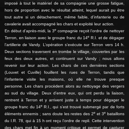
imposé à tout le matériel de sa compagnie une grosse fatigue,
hors de proportion avec le résultat atteint, lequel aurait pu être
tout autre si un détachement, même faible, d’infanterie ou de
cavalerie avait accompagné les chars et exploité leur action.
e
En début d’après-midi, la 3
compagnie reçoit l’ordre de nettoyer
e
Terron, en liaison avec le groupe franc du 14
R.I. et de dégager
l’artillerie de Vandy. L’opération s’exécute sur Terron vers 14 h.
Deux sections traversent en trombe le village, couvertes par les
feux des deux autres, et continuent sur Vandy ; nous allons
revenir sur leur action. Les chars de ces dernières sections
(Louvet et Cuville) fouillent les rues de Terron, tandis que
l’infanterie visite les maisons, où elle ne trouve presque
personne. Les chars procèdent alors au nettoyage des vergers
au sud du village. Deux d’entre eux, qui ont perdu la liaison,
rentrent à Terron et y arrivent juste à temps pour dégager le
e
groupe franc du 14
R.I., qui s’est trouvé submergé par de forts
e
e
éléments ennemis ; sans doute les restes des 2
et 3
bataillons
du I.R. 78, qui à 15 h ont reçu l’ordre de repli. Cette intervention
des chars met fin à un moment critique et permet de capturer