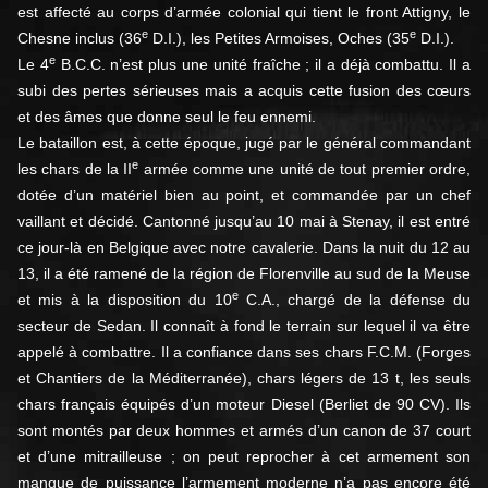
est affecté au corps d’armée colonial qui tient le front Attigny, le
e
e
Chesne inclus (36
D.I.), les Petites Armoises, Oches (35
D.I.).
e
Le 4
B.C.C. n’est plus une unité fraîche ; il a déjà combattu. Il a
subi des pertes sérieuses mais a acquis cette fusion des cœurs
et des âmes que donne seul le feu ennemi.
Le bataillon est, à cette époque, jugé par le général commandant
e
les chars de la II
armée comme une unité de tout premier ordre,
dotée d’un matériel bien au point, et commandée par un chef
vaillant et décidé. Cantonné jusqu’au 10 mai à Stenay, il est entré
ce jour-là en Belgique avec notre cavalerie. Dans la nuit du 12 au
13, il a été ramené de la région de Florenville au sud de la Meuse
e
et mis à la disposition du 10
C.A., chargé de la défense du
secteur de Sedan. Il connaît à fond le terrain sur lequel il va être
appelé à combattre. Il a confiance dans ses chars F.C.M. (Forges
et Chantiers de la Méditerranée), chars légers de 13 t, les seuls
chars français équipés d’un moteur Diesel (Berliet de 90 CV). Ils
sont montés par deux hommes et armés d’un canon de 37 court
et d’une mitrailleuse ; on peut reprocher à cet armement son
manque de puissance l’armement moderne n’a pas encore été