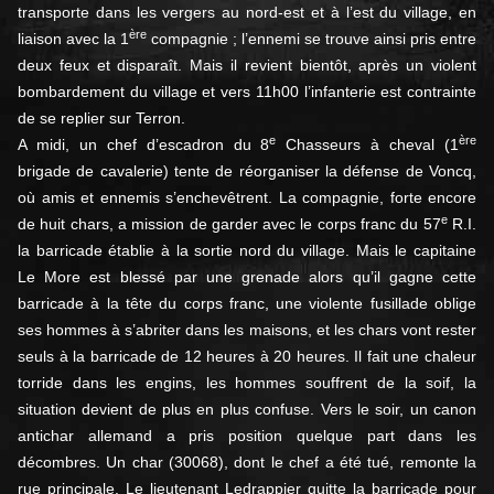
transporte dans les vergers au nord-est et à l’est du village, en
ère
liaison avec la 1
compagnie ; l’ennemi se trouve ainsi pris entre
deux feux et disparaît. Mais il revient bientôt, après un violent
bombardement du village et vers 11h00 l’infanterie est contrainte
de se replier sur Terron.
e
ère
A midi, un chef d’escadron du 8
Chasseurs à cheval (1
brigade de cavalerie) tente de réorganiser la défense de Voncq,
où amis et ennemis s’enchevêtrent. La compagnie, forte encore
e
de huit chars, a mission de garder avec le corps franc du 57
R.I.
la barricade établie à la sortie nord du village. Mais le capitaine
Le More est blessé par une grenade alors qu’il gagne cette
barricade à la tête du corps franc, une violente fusillade oblige
ses hommes à s’abriter dans les maisons, et les chars vont rester
seuls à la barricade de 12 heures à 20 heures. Il fait une chaleur
torride dans les engins, les hommes souffrent de la soif, la
situation devient de plus en plus confuse. Vers le soir, un canon
antichar allemand a pris position quelque part dans les
décombres. Un char (30068), dont le chef a été tué, remonte la
rue principale. Le lieutenant Ledrappier quitte la barricade pour