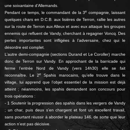
une soixantaine d’Allemands.
e
Pendant ce temps, le commandant de la 3
compagnie, laissant
quelques chars en D.C.B. aux lisières de Terron, rallie les autres
sur la route de Terron aux Alleux et avec eux attaque les groupes
ennemis qui refluent de Vandy, cherchant à regagner Voncq. Des
pertes importantes sont infligées à l’adversaire, chez qui le
désordre est complet.
L’autre demi-compagnie (sections Durand et Le Coroller) marche
donc de Terron sur Vandy. En approchant de la barricade qui
ferme l’entrée Nord de Vandy (vers 14h30) elle se fait
e
reconnaître. Le 2
Spahis marocains, qu’elle trouve dans le
village, lui apprend que l’objet essentiel de la mission est déjà
atteint ; néanmoins, les spahis demandent son concours pour
trois opérations :
- 1 Soutenir la progression des spahis dans les vergers de Vandy
; un char, puis deux s’en chargent et font un excellent travail,
sans pourtant réussir à aborder le plateau 146, de sorte que leur
action n’est pas décisive.