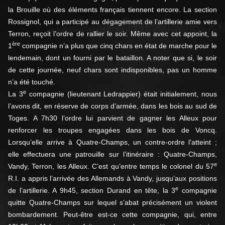
la Brouille où des éléments français tiennent encore. La section
Rossignol, qui a participé au dégagement de l’artillerie amie vers
Terron, reçoit l’ordre de rallier le soir. Même avec cet appoint, la
ère
1
compagnie n’a plus que cinq chars en état de marche pour le
lendemain, dont un fourni par le bataillon. A noter que si, le soir
de cette journée, neuf chars sont indisponibles, pas un homme
n’a été touché.
e
La 3
compagnie (lieutenant Ledrappier) était initialement, nous
l’avons dit, en réserve de corps d’armée, dans les bois au sud de
Toges. A 7h30 l’ordre lui parvient de gagner les Alleux pour
renforcer les troupes engagées dans les bois de Voncq.
Lorsqu’elle arrive à Quatre-Champs, un contre-ordre l’atteint ;
elle effectuera une patrouille sur l’itinéraire : Quatre-Champs,
e
Vandy, Terron, les Alleux. C’est qu’entre temps le colonel du 57
R.I. a appris l’arrivée des Allemands à Vandy, jusqu’aux positions
e
de l’artillerie. A 9h45, section Durand en tête, la 3
compagnie
quitte Quatre-Champs sur lequel s’abat précisément un violent
bombardement. Peut-être est-ce cette compagnie, qui, entre