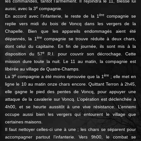
les commandes, tantôt l’armement. Il rejoindra le 11, blessé lui
e
aussi, avec la 3
compagnie.
ère
En accord avec l’infanterie, le reste de la 1
compagnie se
replie vers midi du bois de Voncq dans les vergers de la
Chapelle. Bien que les appareils endommagés aient été
ère
dépannés, la 1
compagnie se trouve réduite à deux chars,
dont celui du capitaine. En fin de journée, ils sont mis à la
e
disposition du 57
R.I. pour couvrir son décrochage. Cette
mission dure toute la nuit. Le 11 au matin, la compagnie est
libérée au village de Quatre-Champs.
e
ère
La 3
compagnie a été moins éprouvée que la 1
; elle met en
ligne le 10 au matin onze chars encore. Quittant Terron à 2h45,
elle gagne le pied des pentes de Voncq, pour appuyer une
attaque de la cavalerie sur Voncq. L’opération est déclenchée à
4h00, et se heurte aussitôt à une vive résistance. L’ennemi
occupe aussi bien les vergers qui entourent le village que
certaines maisons.
Il faut nettoyer celles-ci une à une ; les chars se séparent pour
accompagner partout l’infanterie. Vers 9h00, le combat se