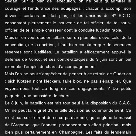
Sedan. Sur le plan de l’exécution, on ne peut qu’admirer le
courage et l’endurance des équipages ; chacun a accompli son
e
devoir ; certains ont fait plus, et les anciens du 4
B.C.C.
conservent pieusement le souvenir de tel officier, de tel sous-
officier, de tel simple chasseur dont la conduite fut admirable.
Mais si l’on veut étudier l’affaire sur un plan plus élevé, celui de la
conception, de la doctrine, il faut bien constater que de sérieuses
réserves sont justifiées. Le bataillon a efficacement appuyé la
défense de Voncq, et ses contre-attaques du 9 juin sont un bel
exemple d’emploi de chars d’accompagnement.
Mais l’on ne peut s’empêcher de penser à ce refrain de Guderian
: sich Klotzen nicht kleckern, faire bloc, ne pas s’éparpiller. Que
voyons-nous tout au long de ces engagements ? De petits
paquets ; une poussière de chars.
Le 8 juin, le bataillon est mis tout seul à la disposition du C.A.C.
On ne peut faire grief d’une telle décision au commandement. Ce
n’est pas sur le front de ce corps d’armée, qui englobe le massif
de l’Argonne, que l’ennemi prononcera son effort principal, mais
bien plus certainement en Champagne. Les faits du lendemain