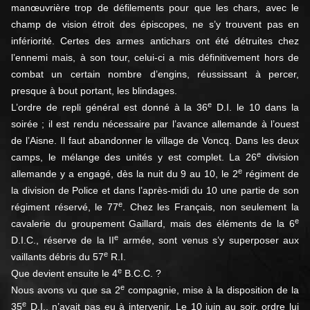
manœuvrière trop de défilements pour que les chars, avec le
champ de vision étroit des épiscopes, ne s’y trouvent pas en
infériorité. Certes des armes antichars ont été détruites chez
l’ennemi mais, à son tour, celui-ci a mis définitivement hors de
combat un certain nombre d’engins, réussissant à percer,
presque à bout portant, les blindages.
e
L’ordre de repli général est donné à la 36
D.I. le 10 dans la
soirée ; il est rendu nécessaire par l’avance allemande à l’ouest
de l’Aisne. Il faut abandonner le village de Voncq. Dans les deux
e
camps, le mélange des unités y est complet. La 26
division
e
allemande y a engagé, dès la nuit du 9 au 10, le 2
régiment de
la division de Police et dans l’après-midi du 10 une partie de son
e
régiment réservé, le 77
. Chez les Français, non seulement la
e
cavalerie du groupement Gaillard, mais des éléments de la 6
e
D.I.C., réserve de la II
armée, sont venus s’y superposer aux
e
vaillants débris du 57
R.I.
e
Que devient ensuite le 4
B.C.C. ?
e
Nous avons vu que sa 2
compagnie, mise à la disposition de la
e
35
D.I., n’avait pas eu à intervenir. Le 10 juin au soir, ordre lui