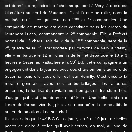
est donné de rejoindre les échelons qui sont à Véry, à quelques
kilomètres au nord de Vauquois. C’est là que se rallie, dans la
ère
e
matinée du 11, ce qui reste des 1
et 2
compagnies. Une
compagnie de marche est alors constituée sous les ordres du
e
lieutenant Lucca, commandant la 2
compagnie. Elle a l’effectif
ère
normal de 13 chars, soit deux de la 1
compagnie, sept de la
e
e
2
, quatre de la 3
. Transportée par camions de Véry à Valmy,
elle y embarque le 12 en chemin de fer, et débarque le 13 à 3
e
heures à Sézanne. Rattachée à la 59
D.I., cette compagnie a un
engagement dans la journée avec des chars ennemis au nord de
Sézanne, puis elle couvre le repli sur Romilly. C’est ensuite la
retraite générale, avec ses embouteillages, les attaques
ennemies, la hantise du ravitaillement en gas-oil, les chars hors
d’usage qu’il faut abandonner et détruire. Une belle citation à
l’ordre de l’armée viendra, plus tard, reconnaître la ferme attitude
au feu du bataillon et de son chef.
e
Il est certain que le 4
B.C.C. a ajouté, les 9 et 10 juin, de belles
pages de gloire à celles qu’il avait écrites, en mai, au sud de