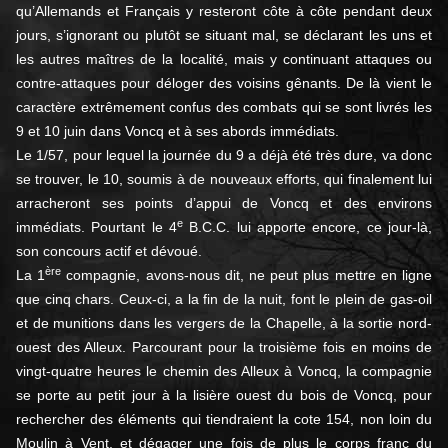
qu’Allemands et Français y resteront côte à côte pendant deux
jours, s’ignorant ou plutôt se situant mal, se déclarant les uns et
les autres maîtres de la localité, mais y continuant attaques ou
contre-attaques pour déloger des voisins gênants. De là vient le
caractère extrêmement confus des combats qui se sont livrés les
9 et 10 juin dans Voncq et à ses abords immédiats.
Le 1/57, pour lequel la journée du 9 a déjà été très dure, va donc
se trouver, le 10, soumis à de nouveaux efforts, qui finalement lui
arracheront ses points d’appui de Voncq et des environs
e
immédiats. Pourtant le 4
B.C.C. lui apporte encore, ce jour-là,
son concours actif et dévoué.
ère
La 1
compagnie, avons-nous dit, ne peut plus mettre en ligne
que cinq chars. Ceux-ci, a la fin de la nuit, font le plein de gas-oil
et de munitions dans les vergers de la Chapelle, à la sortie nord-
ouest des Alleux. Parcourant pour la troisième fois en moins de
vingt-quatre heures le chemin des Alleux à Voncq, la compagnie
se porte au petit jour à la lisière ouest du bois de Voncq, pour
rechercher des éléments qui tiendraient la cote 154, non loin du
Moulin à Vent, et dégager une fois de plus le corps franc du