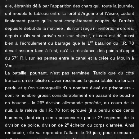
elle, ébranlés déjà par l’apparition des chars qui, toute la journée,
ont meublé le tableau entre la forêt d’Argonne et l’Aisne, cèdent
finalement parce qu’ils sont complètement coupés de l’arrière
depuis le début de la matinée ; ils n’ont reçu ni renforts, ni ordres,
depuis qu’ils sont arrivés sur leur objectif, et ceci est dû aussi
er
bien à l’écroulement du barrage que le 1
bataillon du I.R. 78
devait assurer face à l’est, qu’à la résistance des points d’appui
e
du 57
R.I. sur les pentes entre le canal et la crête du Moulin à
Vent.
La bataille, pourtant, n’est pas terminée. Tandis que du côté
français on se félicite d avoir reconquis la quasi-totalité du terrain
perdu et qu’on s’enorgueillit d’un nombre élevé de prisonniers -
dont le nombre grossit considérablement en passant de bouche
e
en bouche - la 26
division allemande procède, au cours de la
nuit, à la relève du I.R. 78 fort éprouvé (il a perdu onze cents
e
hommes, dont cinq cents prisonniers) par le 2
régiment de la
e
division de police, division de 2
échelon du corps d’armée. Ainsi
renforcée, elle va reprendre l’affaire le 10 juin, pour s’emparer