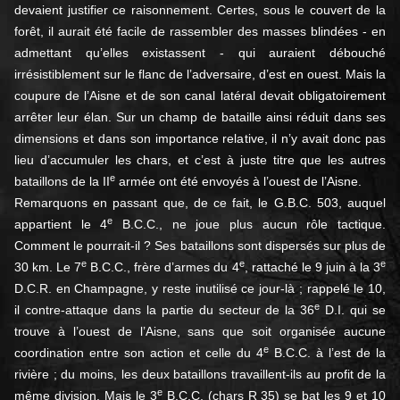
devaient justifier ce raisonnement. Certes, sous le couvert de la
forêt, il aurait été facile de rassembler des masses blindées - en
admettant qu’elles existassent - qui auraient débouché
irrésistiblement sur le flanc de l’adversaire, d’est en ouest. Mais la
coupure de l’Aisne et de son canal latéral devait obligatoirement
arrêter leur élan. Sur un champ de bataille ainsi réduit dans ses
dimensions et dans son importance relative, il n’y avait donc pas
lieu d’accumuler les chars, et c’est à juste titre que les autres
e
bataillons de la II
armée ont été envoyés à l’ouest de l’Aisne.
Remarquons en passant que, de ce fait, le G.B.C. 503, auquel
e
appartient le 4
B.C.C., ne joue plus aucun rôle tactique.
Comment le pourrait-il ? Ses bataillons sont dispersés sur plus de
e
e
e
30 km. Le 7
B.C.C., frère d’armes du 4
, rattaché le 9 juin à la 3
D.C.R. en Champagne, y reste inutilisé ce jour-là ; rappelé le 10,
e
il contre-attaque dans la partie du secteur de la 36
D.I. qui se
trouve à l’ouest de l’Aisne, sans que soit organisée aucune
e
coordination entre son action et celle du 4
B.C.C. à l’est de la
rivière ; du moins, les deux bataillons travaillent-ils au profit de la
e
même division. Mais le 3
B.C.C. (chars R 35) se bat les 9 et 10