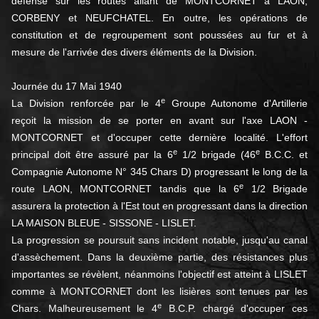
défense sur les routes allant de MONTCORNET à LAON,
CORBENY et NEUFCHATEL. En outre, les opérations de
constitution et de regroupement sont poussées au fur et à
mesure de l'arrivée des divers éléments de la Division.
Journée du 17 Mai 1940
e
La Division renforcée par le 4
Groupe Autonome d'Artillerie
reçoit la mission de se porter en avant sur l'axe LAON -
MONTCORNET et d'occuper cette dernière localité. L'effort
e
e
principal doit être assuré par la 6
1/2 brigade (46
B.C.C. et
Compagnie Autonome N° 345 Chars D) progressant le long de la
e
route LAON, MONTCORNET tandis que la 6
1/2 Brigade
assurera la protection à l'Est tout en progressant dans la direction
LA MAISON BLEUE - SISSONE - LISLET.
La progression se poursuit sans incident notable, jusqu'au canal
d'assèchement. Dans la deuxième partie, des résistances plus
importantes se révèlent, néanmoins l'objectif est atteint à LISLET
comme à MONTCORNET dont les lisières sont tenues par les
e
Chars. Malheureusement le 4
B.C.P. chargé d'occuper ces