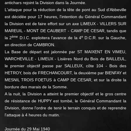
antichars rejoint la Division dans la Journée.
L'attaque pour la réduction de la tête de pont au Sud d'Abbeville
est décidée pour 17 heures, l'intention du Général Commandant
la Division est de faire effort sur un axe LIMEUX - VILLERS SUR
MAREUIL - MONT DE CAUBERT - CAMP DE CESAR, tandis que
ème
e
la 2
D.I.C. exploitera l'avance de la 4
D.C.R. sur la Gauche,
en direction de CAMBRON.
La Base de départ est jalonnée par ST MAIXENT EN VIMEU,
WARCHEVILLE - LIMEUX - Lisières Nord du Bois de BAILLEUL,
le premier objectif passe par SALLEUX, côte 104 - Bois des
HETROY, bois de FRECHANCOURT, la deuxième par BIENFAY et
MESNIL TROIS FOETUS à CAMP DE CESAR, et sur la droite la
bordure des marais de la Somme.
A la nuit, la Division a atteint le premier objectif et le gros centre
de résistance de HUPPY est tombé, le Général Commandant la
Division, donne l'ordre de tenir le terrain conquis et de reprendre
l'attaque à 4 heures du matin.
Journée du 29 Mai 1940