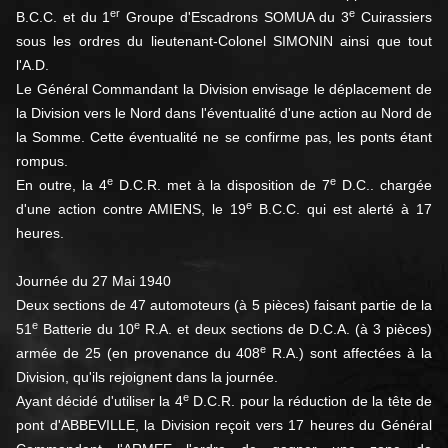
er
e
B.C.C. et du 1
Groupe d'Escadrons SOMUA du 3
Cuirassiers
sous les ordres du lieutenant-Colonel SIMONIN ainsi que tout
l'A.D.
Le Général Commandant la Division envisage le déplacement de
la Division vers le Nord dans l'éventualité d'une action au Nord de
la Somme. Cette éventualité ne se confirme pas, les ponts étant
rompus.
e
e
En outre, la 4
D.C.R. met à la disposition de 7
D.C.. chargée
e
d'une action contre AMIENS, le 19
B.C.C. qui est alerté à 17
heures.
Journée du 27 Mai 1940
Deux sections de 47 automoteurs (à 5 pièces) faisant partie de la
e
e
51
Batterie du 10
R.A. et deux sections de D.C.A. (à 3 pièces)
e
armée de 25 (en provenance du 408
R.A.) sont affectées à la
Division, qu'ils rejoignent dans la journée.
e
Ayant décidé d'utiliser la 4
D.C.R. pour la réduction de la tête de
pont d'ABBEVILLE, la Division reçoit vers 17 heures du Général