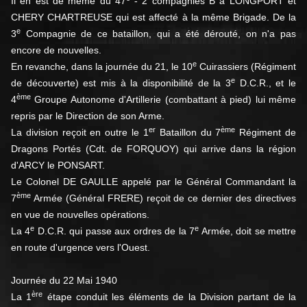
Il en est de même du 47
- 2 compagnies B à LONGPORT et
CHERY CHARTREUSE qui est affecté à la même Brigade. De la
e
3
Compagnie de ce bataillon, qui a été dérouté, on n'a pas
encore de nouvelles.
e
En revanche, dans la journée du 21, le 10
Cuirassiers (Régiment
e
de découverte) est mis à la disponibilité de la 3
D.C.R., et le
ème
4
Groupe Autonome d'Artillerie (combattant à pied) lui même
repris par le Direction de son Arme.
er
ème
La division reçoit en outre le 1
Bataillon du 7
Régiment de
Dragons Portés (Cdt. de FORQUOY) qui arrive dans la région
d'ARCY le PONSART.
Le Colonel DE GAULLE appelé par le Général Commandant la
ème
7
Armée (Général FRERE) reçoit de ce dernier des directives
en vue de nouvelles opérations.
e
e
La 4
D.C.R. qui passe aux ordres de la 7
Armée, doit se mettre
en route d'urgence vers l'Ouest.
Journée du 22 Mai 1940
ère
La 1
étape conduit les éléments de la Division partant de la