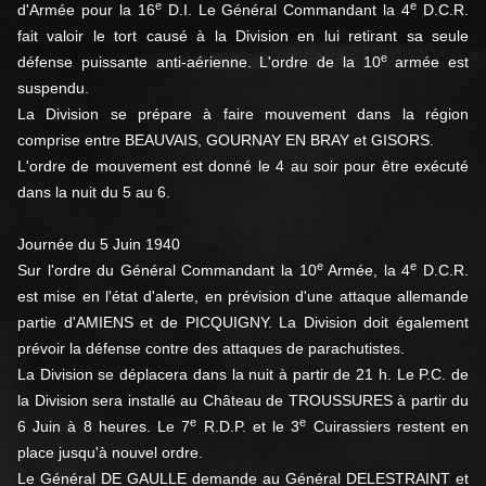
e
e
d'Armée pour la 16
D.I. Le Général Commandant la 4
D.C.R.
fait valoir le tort causé à la Division en lui retirant sa seule
e
défense puissante anti-aérienne. L'ordre de la 10
armée est
suspendu.
La Division se prépare à faire mouvement dans la région
comprise entre BEAUVAIS, GOURNAY EN BRAY et GISORS.
L'ordre de mouvement est donné le 4 au soir pour être exécuté
dans la nuit du 5 au 6.
Journée du 5 Juin 1940
e
e
Sur l'ordre du Général Commandant la 10
Armée, la 4
D.C.R.
est mise en l'état d'alerte, en prévision d'une attaque allemande
partie d'AMIENS et de PICQUIGNY. La Division doit également
prévoir la défense contre des attaques de parachutistes.
La Division se déplacera dans la nuit à partir de 21 h. Le P.C. de
la Division sera installé au Château de TROUSSURES à partir du
e
e
6 Juin à 8 heures. Le 7
R.D.P. et le 3
Cuirassiers restent en
place jusqu'à nouvel ordre.
Le Général DE GAULLE demande au Général DELESTRAINT et