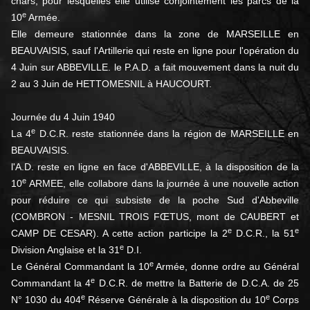
chars, pour lesquelles elle utilise conjointement les parcs de la
e
10
Armée.
Elle demeure stationnée dans la zone de MARSEILLE en
BEAUVAISIS, sauf l'Artillerie qui reste en ligne pour l'opération du
4 Juin sur ABBEVILLE. le P.A.D. a fait mouvement dans la nuit du
2 au 3 Juin de HETTOMESNIL à HAUCOURT.
Journée du 4 Juin 1940
e
La 4
D.C.R. reste stationnée dans la région de MARSEILLE en
BEAUVAISIS.
l'A.D. reste en ligne en face d'ABBEVILLE, à la disposition de la
e
10
ARMEE, elle collabore dans la journée à une nouvelle action
pour réduire ce qui subsiste de la poche Sud d'Abbeville
(COMBRON - MESNIL TROIS FŒTUS, mont de CAUBERT et
e
e
CAMP DE CESAR). A cette action participe la 2
D.C.R., la 51
e
Division Anglaise et la 31
D.I.
e
Le Général Commandant la 10
Armée, donne ordre au Général
e
Commandant la 4
D.C.R. de mettre la Batterie de D.C.A. de 25
e
e
N° 1030 du 404
Réserve Générale à la disposition du 10
Corps