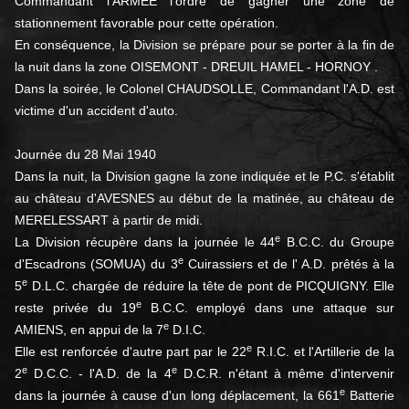
Commandant l'ARMEE l'ordre de gagner une zone de
stationnement favorable pour cette opération.
En conséquence, la Division se prépare pour se porter à la fin de
la nuit dans la zone OISEMONT - DREUIL HAMEL - HORNOY .
Dans la soirée, le Colonel CHAUDSOLLE, Commandant l'A.D. est
victime d'un accident d'auto.
Journée du 28 Mai 1940
Dans la nuit, la Division gagne la zone indiquée et le P.C. s'établit
au château d'AVESNES au début de la matinée, au château de
MERELESSART à partir de midi.
e
La Division récupère dans la journée le 44
B.C.C. du Groupe
e
d'Escadrons (SOMUA) du 3
Cuirassiers et de l' A.D. prêtés à la
e
5
D.L.C. chargée de réduire la tête de pont de PICQUIGNY. Elle
e
reste privée du 19
B.C.C. employé dans une attaque sur
e
AMIENS, en appui de la 7
D.I.C.
e
Elle est renforcée d'autre part par le 22
R.I.C. et l'Artillerie de la
e
e
2
D.C.C. - l'A.D. de la 4
D.C.R. n'étant à même d'intervenir
e
dans la journée à cause d'un long déplacement, la 661
Batterie