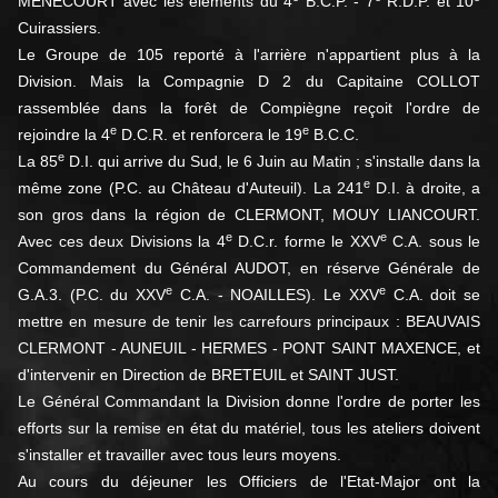
MENECOURT avec les éléments du 4
B.C.P. - 7
R.D.P. et 10
Cuirassiers.
Le Groupe de 105 reporté à l'arrière n'appartient plus à la
Division. Mais la Compagnie D 2 du Capitaine COLLOT
rassemblée dans la forêt de Compiègne reçoit l'ordre de
e
e
rejoindre la 4
D.C.R. et renforcera le 19
B.C.C.
e
La 85
D.I. qui arrive du Sud, le 6 Juin au Matin ; s'installe dans la
e
même zone (P.C. au Château d'Auteuil). La 241
D.I. à droite, a
son gros dans la région de CLERMONT, MOUY LIANCOURT.
e
e
Avec ces deux Divisions la 4
D.C.r. forme le XXV
C.A. sous le
Commandement du Général AUDOT, en réserve Générale de
e
e
G.A.3. (P.C. du XXV
C.A. - NOAILLES). Le XXV
C.A. doit se
mettre en mesure de tenir les carrefours principaux : BEAUVAIS
CLERMONT - AUNEUIL - HERMES - PONT SAINT MAXENCE, et
d'intervenir en Direction de BRETEUIL et SAINT JUST.
Le Général Commandant la Division donne l'ordre de porter les
efforts sur la remise en état du matériel, tous les ateliers doivent
s'installer et travailler avec tous leurs moyens.
Au cours du déjeuner les Officiers de l'Etat-Major ont la