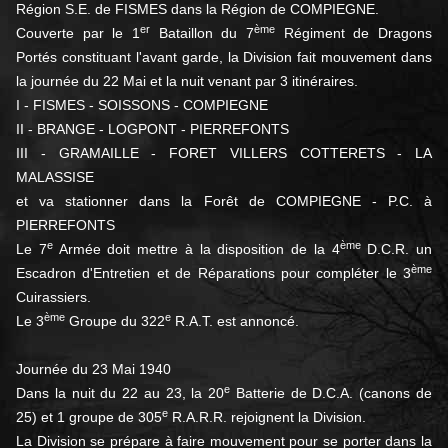
Région S.E. de FISMES dans la Région de COMPIEGNE.
er
ème
Couverte par le 1
Bataillon du 7
Régiment de Dragons
Portés constituant l'avant garde, la Division fait mouvement dans
la journée du 22 Mai et la nuit venant par 3 itinéraires.
I - FISMES - SOISSONS - COMPIEGNE
II - BRANGE - LOGPONT - PIERREFONTS
III - GRAMAILLE - FORET VILLERS COTTERETS - LA
MALASSISE
et va stationner dans la Forêt de COMPIEGNE - P.C. à
PIERREFONTS
e
ème
Le 7
Armée doit mettre à la disposition de la 4
D.C.R. un
ème
Escadron d'Entretien et de Réparations pour compléter le 3
Cuirassiers.
ème
e
Le 3
Groupe du 322
R.A.T. est annoncé.
Journée du 23 Mai 1940
e
Dans la nuit du 22 au 23, la 20
Batterie de D.C.A. (canons de
e
25) et 1 groupe de 305
R.A.R.R. rejoignent la Division.
La Division se prépare à faire mouvement pour se porter dans la