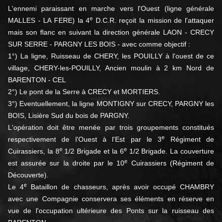
L'ennemi paraissant en marche vers l'Ouest (ligne générale
e
MALLES - LA FERE) la 4
D.C.R. reçoit la mission de l'attaquer
mais son flanc en suivant la direction générale LAON - CRECY
SUR SERRE - PARGNY LES BOIS - avec comme objectif :
1°) La ligne, Ruisseau de CHERY, les POUILLY à l'ouest de ce
village, CHERY-les-POUILLY, Ancien moulin à 2 km Nord de
BARENTON - CEL
2°) Le pont de la Serre à CRECY et MORTIERS.
3°) Eventuellement, la ligne MONTIGNY sur CRECY, PARGNY les
BOIS, Lisière Sud du bois de PARGNY.
L'opération doit être menée par trois groupements constitués
e
respectivement de l'Ouest à l'Est par le 3
Régiment de
e
e
Cuirassiers, la 8
1/2 Brigade et la 6
1/2 Brigade. La couverture
e
est assurée sur la droite par le 10
Cuirassiers (Régiment de
Découverte).
e
Le 4
Bataillon de chasseurs, après avoir occupé CHAMBRY
avec une Compagnie conservera ses éléments en réserve en
vue de l'occupation ultérieure des Ponts sur la ruisseau des