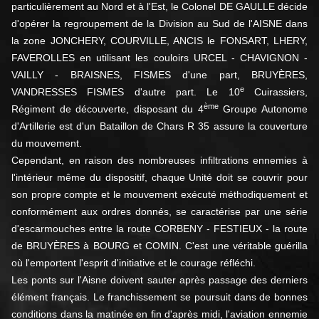
particulièrement au Nord et à l'Est, le Colonel DE GAULLE décide
d'opérer la regroupement de la Division au Sud de l'AISNE dans
la zone JONCHERY, COURVILLE, ANCIS le FONSART, LHERY,
FAVEROLLES en utilisant les couloirs URCEL - CHAVIGNON -
VAILLY - BRAISNES, FISMES d'une part, BRUYÈRES,
e
VANDRESSES FISMES d'autre part. Le 10
Cuirassiers,
ème
Régiment de découverte, disposant du 4
Groupe Autonome
d'Artillerie est d'un Bataillon de Chars R 35 assure la couverture
du mouvement.
Cependant, en raison des nombreuses infiltrations ennemies à
l'intérieur même du dispositif, chaque Unité doit se couvrir pour
son propre compte et le mouvement exécuté méthodiquement et
conformément aux ordres donnés, se caractérise par une série
d'escarmouches entre la route CORBENY - FESTIEUX - la route
de BRUYÈRES à BOURG et COMIN. C'est une véritable guérilla
où l'emportent l'esprit d'initiative et le courage réfléchi.
Les ponts sur l'Aisne doivent sauter après passage des derniers
élément français. Le franchissement se poursuit dans de bonnes
conditions dans la matinée en fin d'après midi, l'aviation ennemie