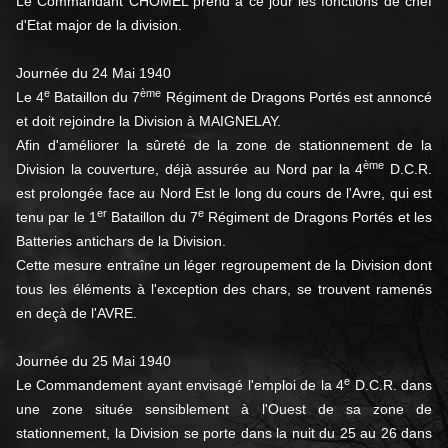
Le Commandant CHOMEL prend à ce jour les fonctions de chef
d'Etat major de la division.
Journée du 24 Mai 1940
e
ème
Le 4
Bataillon du 7
Régiment de Dragons Portés est annoncé
et doit rejoindre la Division à MAIGNELAY.
Afin d'améliorer la sûreté de la zone de stationnement de la
ème
Division la couverture, déjà assurée au Nord par la 4
D.C.R.
est prolongée face au Nord Est le long du cours de l'Avre, qui est
er
e
tenu par le 1
Bataillon du 7
Régiment de Dragons Portés et les
Batteries antichars de la Division.
Cette mesure entraîne un léger regroupement de la Division dont
tous les éléments à l'exception des chars, se trouvent ramenés
en deçà de l'AVRE.
Journée du 25 Mai 1940
e
Le Commandement ayant envisagé l'emploi de la 4
D.C.R. dans
une zone située sensiblement à l'Ouest de sa zone de
stationnement, la Division se porte dans la nuit du 25 au 26 dans