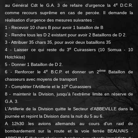
e
au Général Cdt le G.A. 3 de refaire d'urgence la 4
D.C.R.
comme recours suprême en cas de percée. Il demande la
réalisation d'urgence des mesures suivantes :
1 - Recevoir 10 chars B pour avoir 1 bataillon de B
2 - Rendre tous les D 2 existant pour avoir 2 Bataillons de D 2.
3 - Attribuer 35 chars 35, pour avoir deux bataillons 35
e
4 - Laisser ce qui reste du 3
Cuirassiers (10 Somua - 10
Hotchkiss)
5 - Donner 1 Bataillon de D 2.
e
ème
6 - Renforcer le 4
B.C.P. et donner un 2
Bataillon de
chasseurs avec moyens de transport
e
7 - Compléter l'Artillerie et le 10
Cuirassiers
8 - maintenir la Division, jusqu'à l'extrême limite en réserve de
G.A. 3.
L'Artillerie de la Division quitte le Secteur d'ABBEVILLE dans la
journée et rejoint la Division dans la nuit du 5 au 6.
A 12h30 les avions allemands au cours d'un raid de
bombardement sur la route et la voie ferrée BEAUVAIS -