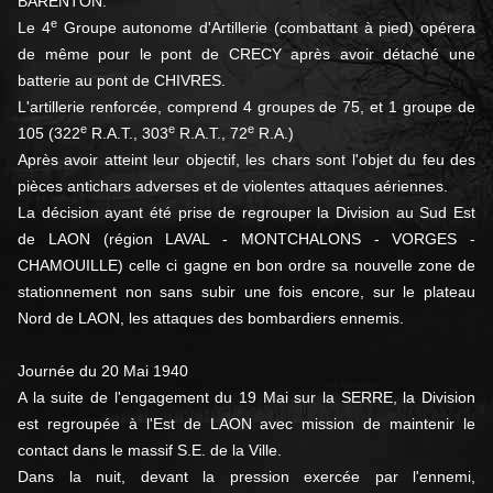
BARENTON.
e
Le 4
Groupe autonome d'Artillerie (combattant à pied) opérera
de même pour le pont de CRECY après avoir détaché une
batterie au pont de CHIVRES.
L'artillerie renforcée, comprend 4 groupes de 75, et 1 groupe de
e
e
e
105 (322
R.A.T., 303
R.A.T., 72
R.A.)
Après avoir atteint leur objectif, les chars sont l'objet du feu des
pièces antichars adverses et de violentes attaques aériennes.
La décision ayant été prise de regrouper la Division au Sud Est
de LAON (région LAVAL - MONTCHALONS - VORGES -
CHAMOUILLE) celle ci gagne en bon ordre sa nouvelle zone de
stationnement non sans subir une fois encore, sur le plateau
Nord de LAON, les attaques des bombardiers ennemis.
Journée du 20 Mai 1940
A la suite de l'engagement du 19 Mai sur la SERRE, la Division
est regroupée à l'Est de LAON avec mission de maintenir le
contact dans le massif S.E. de la Ville.
Dans la nuit, devant la pression exercée par l'ennemi,