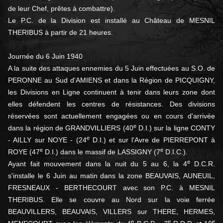
de leur Chef, prêtes à combattre).
Le P.C. de la Division est installé au Château de MESNIL
THERIBUS à partir de 21 heures.
Journée du 6 Juin 1940
A la suite des attaques ennemies du 5 Juin effectuées au S.O. de
PERONNE au Sud d'AMIENS et dans la Région de PICQUIGNY,
les Divisions en Ligne continuent à tenir dans leurs zone dont
elles défendent les centres de résistances. Des divisions
réservées sont actuellement engagées ou en cours d'arrivée
e
dans la région de GRANDVILLIERS (40
D.I.) sur la ligne CONTY
e
- AILLY sur NOYE - (24
D.I.) et sur l'Avre de PIERREPONT à
e
e
ROYE (47
D.I.) dans le massif de LASSIGNY (7
D.I.C.).
e
Ayant fait mouvement dans la nuit du 5 au 6, la 4
D.C.R.
s'installe le 6 Juin au matin dans la zone BEAUVAIS, AUNEUIL,
FRESNEAUX - BERTHECOURT avec son P.C. à MESNIL
THERIBUS. Elle se couvre au Nord sur la voie ferrée
BEAUVILLERS, BEAUVAIS, VILLERS sur THERE, HERMES,
e
e
e