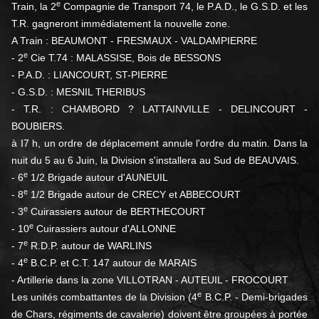
e
Train, la 2
Compagnie de Transport 74, le P.A.D., le G.S.D. et les
T.R. gagneront immédiatement la nouvelle zone.
A Train : BEAUMONT - FRESMAUX - VALDAMPIERRE
e
- 2
Cie T.74 : MALASSISE, Bois de BESSONS
- P.A.D. : LIANCOURT, ST-PIERRE
- G.S.D. : MESNIL THERIBUS
- T.R. : CHAMBORD ? LATTAINVILLE - DELINCOURT -
BOUBIERS.
à I7 h, un ordre de déplacement annule l'ordre du matin. Dans la
nuit du 5 au 6 Juin, la Division s'installera au Sud de BEAUVAIS.
e
- 6
1/2 Brigade autour d'AUNEUIL
e
- 8
1/2 Brigade autour de CRECY et ABBECOURT
e
- 3
Cuirassiers autour de BERTHECOURT
e
- 10
Cuirassiers autour d'ALLONNE
e
- 7
R.D.P. autour de WARLINS
e
- 4
B.C.P. et C.T. 147 autour de MARAIS
- Artillerie dans la zone VILLOTRAN - AUTEUIL - FROCOURT
e
Les unités combattantes de la Division (4
B.C.P. - Demi-brigades
de Chars, régiments de cavalerie) doivent être groupées à portée