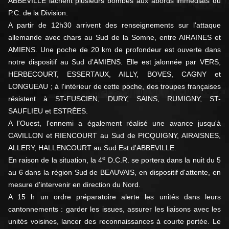
ABBEVILLE lâchent plusieurs bombes aux abords immédiats du
P.C. de la Division.
A partir de 12h30 arrivent des renseignements sur l'attaque
allemande avec chars au Sud de la Somne, entre AIRAINES et
AMIENS. Une poche de 20 km de profondeur est ouverte dans
notre dispositif au Sud d'AMIENS. Elle est jalonnée par VERS,
HERBECOURT, ESSERTAUX, AILLY, BOVES, CAGNY et
LONGUEAU ; à l'intérieur de cette poche, des troupes françaises
résistent à ST-FUSCIEN, DURY, SAINS, RUMIGNY, ST-
SAUFLIEU et ESTRÉES.
A l'Ouest, l'ennemi a également réalisé une avance jusqu'à
CAVILLON et RIENCOURT au Sud de PICQUIGNY, AIRAISNES,
ALLERY, HALLENCOURT au Sud Est d'ABBEVILLE.
e
En raison de la situation, la 4
D.C.R. se portera dans la nuit du 5
au 6 dans la région Sud de BEAUVAIS, en dispositif d'attente, en
mesure d'intervenir en direction du Nord.
A 15 h un ordre préparatoire alerte les unités dans leurs
cantonnements : garder les issues, assurer les liaisons avec les
unités voisines, lancer des reconnaissances à courte portée. Le