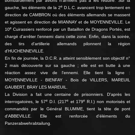
bombardement par avions n'arrivent pas à les réduire. Sur la
e
gauche, les éléments de la 2
D.L.C. avancent trop lentement en
direction de CAMBRON où des éléments allemands se massent
et agissent en direction de MIANNAY et de MOYENNEVILLE. Le
e
10
Cuirassiers renforcé par un Bataillon de Dragons Portés, est
chargé d'arrêter l'ennemi dans cette zone. Enfin, dans la soirée,
des tirs d'artillerie allemands pilonnent la région
d'HUCHENNEVILLE.
En fin de journée, la D.C.R. a atteint sensiblement son objectif n°
2 mais découverte sur sa gauche ; elle est en butte à une
réaction assez vive de l'ennemi. Elle tient la ligne :
MOYENNEVILLE - BIENFAY - Bois de VILLERS, MAREUIL
GAUBERT, BRAY LES MAREUIL.
La Division a fait une centaine de prisonniers. D'après les
e
e
e
interrogatoires, le 57
D.I. (217
et 179
R.I.) non motorisés et
commandés par le Général BLUMME, tient la tête de pont
d'ABBEVILLE. Elle est renforcée d'éléments du
Panzerabwehrabtailung.