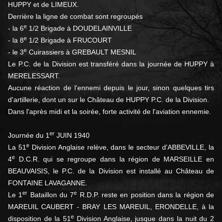
HUPPY et de LIMEUX.
Derrière la ligne de combat sont regroupés
e
- la 6
1/2 Brigade à DOUDELAINVILLE
e
- la 8
1/2 Brigade à FRUCOURT
e
- le 3
Cuirassiers à GREBAULT MESNIL
Le P.C. de la Division est transféré dans la journée de HUPPY à
MERELESSART.
Aucune réaction de l'ennemi depuis le jour, sinon quelques tirs
d'artillerie, dont un sur le Château de HUPPY P.C. de la Division.
Dans l'après midi et la soirée, forte activité de l'aviation ennemie.
er
Journée du 1
JUIN 1940
e
La 51
Division Anglaise relève, dans le secteur d'ABBEVILLE, la
e
4
D.C.R. qui se regroupe dans la région de MARSEILLE en
BEAUVAISIS, le P.C. de la Division est installé au Château de
FONTAINE LAVAGANNE.
er
e
Le 1
Bataillon du 7
R.D.P. reste en position dans la région de
MAREUIL CAUBERT - BRAY LES MAREUIL, ERONDELLE, à la
e
disposition de la 51
Division Anglaise, jusque dans la nuit du 2