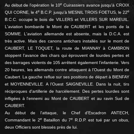
e
Au début de l'opération le 10
Cuirassiers avance jusqu'à CROIX
e
e
QUI CORNE, le 4
B.C.P. jusqu'à MESNIL TROIS FOETUS, le 22
B.C.C. occupe le bois de VILLERS et VILLERS SUR MAREUIL.
L'aviation bombarde le Mont de CAUBERT et les ponts de la
SOMME. L'aviation allemande est absente, mais la D.C.A. est
très active. Mais des canons antichars installés sur le mont de
CAUBERT, LE TOQUET, la route de MIANNAY à CAMBRON
stoppent l'avance des chars qui éprouvent de lourdes pertes et
des barrages violents de 105 arrêtent également l'infanterie. Vers
20 heures, les allemands contre attaquent à l'Ouest du Mont de
Caubert. La gauche reflue sur ses positions de départ à BIENFAY
et MOYENNEVILLE. A l'Ouest SAIGNEVILLE. Dans la nuit, tirs
réciproques d'artillerie de harcèlement. Des pertes lourdes sont
infligées à l'ennemi au Mont de CAUBERT et au ravin Sud de
CAUBERT.
Au début de l'attaque, le Chef d'Escadron ANTECH,
e
e
Commandant le 2
Bataillon du 7
R.D.P. est tué par un obus,
deux Officiers sont blessés près de lui.