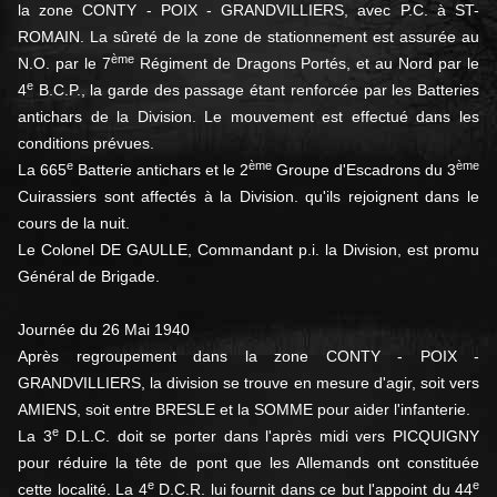
la zone CONTY - POIX - GRANDVILLIERS, avec P.C. à ST-
ROMAIN. La sûreté de la zone de stationnement est assurée au
ème
N.O. par le 7
Régiment de Dragons Portés, et au Nord par le
e
4
B.C.P., la garde des passage étant renforcée par les Batteries
antichars de la Division. Le mouvement est effectué dans les
conditions prévues.
e
ème
ème
La 665
Batterie antichars et le 2
Groupe d'Escadrons du 3
Cuirassiers sont affectés à la Division. qu'ils rejoignent dans le
cours de la nuit.
Le Colonel DE GAULLE, Commandant p.i. la Division, est promu
Général de Brigade.
Journée du 26 Mai 1940
Après regroupement dans la zone CONTY - POIX -
GRANDVILLIERS, la division se trouve en mesure d'agir, soit vers
AMIENS, soit entre BRESLE et la SOMME pour aider l'infanterie.
e
La 3
D.L.C. doit se porter dans l'après midi vers PICQUIGNY
pour réduire la tête de pont que les Allemands ont constituée
e
e
cette localité. La 4
D.C.R. lui fournit dans ce but l'appoint du 44