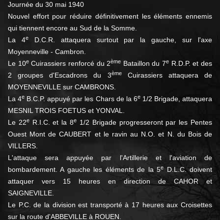
Journée du 30 mai 1940
Nouvel effort pour réduire définitivement les éléments ennemis
qui tiennent encore au Sud de la Somme.
e
La 4
D.C.R. attaquera surtout par la gauche, sur l'axe
Moyenneville - Cambron.
e
ème
e
Le 10
Cuirassiers renforcé du 2
Bataillon du 7
R.D.P. et des
ème
2 groupes d'Escadrons du 3
Cuirassiers attaquera de
MOYENNEVILLE sur CAMBRONS.
e
e
La 4
B.C.P. appuyé par les Chars de la 6
1/2 Brigade, attaquera
MESNIL TROIS FOETUS et YONVAL.
e
e
Le 22
R.I.C. et la 8
1/2 Brigade progresseront par les Pentes
Ouest Mont de CAUBERT et le ravin au N.O. et N. du Bois de
VILLERS.
L'attaque sera appuyée par l'Artillerie et l'aviation de
e
bombardement. A gauche les éléments de la 5
D.L.C. doivent
attaquer vers 15 heures en direction de CAHOR et
SAIGNEVILLE.
Le P.C. de la division est transporté à 17 heures aux Croisettes
sur la route d'ABBEVILLE à ROUEN.