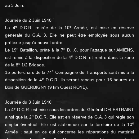
au 3 Juin.
Journée du 2 Juin 1940 `
e
e
La 4
D.C.R. retirée de la 10
Armée, est mise en réserve
générale du G.A. 3. Elle ne peut être employée sous aucun
prétexte jusqu'à nouvel ordre
e
e
Le 19
Bataillon, prêté à la 7
D.I.C. pour l'attaque sur AMIENS,
e
est remis à la disposition de la 4
D.C.R. et rentre dans la zone
e
de la 8
1/2 Brigade.
e
15 porte-chars de la 74
Compagnie de Transports sont mis à la
e
disposition de la 4
D.C.R. Ils seront rendus pour 16 heures au
Bois de GUERBIGNY (9 km Ouest ROYE).
Journée du 3 Juin 1940
e
La 4
D.C.R. est mise sous les ordres du Général DELESTRAINT
e
ainsi que la 2
D.C.R. Elle est en réserve de G.A. 3 qui règle son
e
emploi éventuel. Elle est stationnée sur le territoire de la 10
Armée ; sauf en ce qui concerne les réparations du matériel