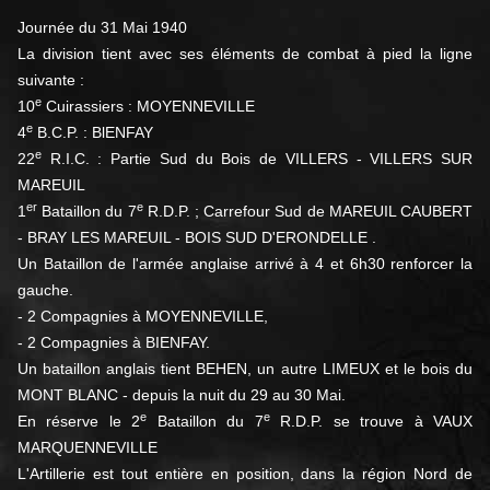
Journée du 31 Mai 1940
La division tient avec ses éléments de combat à pied la ligne
suivante :
e
10
Cuirassiers : MOYENNEVILLE
e
4
B.C.P. : BlENFAY
e
22
R.I.C. : Partie Sud du Bois de VILLERS - VILLERS SUR
MAREUIL
er
e
1
Bataillon du 7
R.D.P. ; Carrefour Sud de MAREUIL CAUBERT
- BRAY LES MAREUIL - BOIS SUD D'ERONDELLE .
Un Bataillon de l'armée anglaise arrivé à 4 et 6h30 renforcer la
gauche.
- 2 Compagnies à MOYENNEVILLE,
- 2 Compagnies à BIENFAY.
Un bataillon anglais tient BEHEN, un autre LIMEUX et le bois du
MONT BLANC - depuis la nuit du 29 au 30 Mai.
e
e
En réserve le 2
Bataillon du 7
R.D.P. se trouve à VAUX
MARQUENNEVILLE
L'Artillerie est tout entière en position, dans la région Nord de