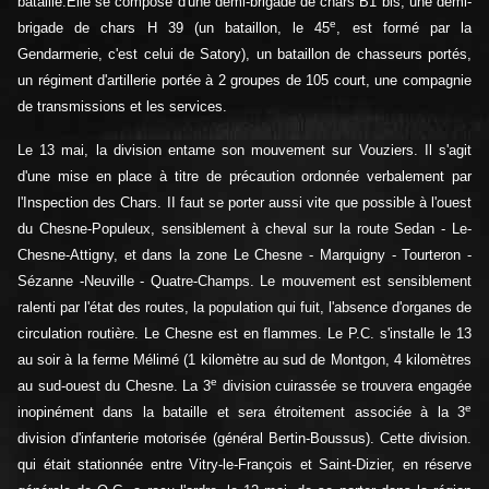
bataille.Elle se compose d'une demi-brigade de chars B1 bis, une demi-
e
brigade de chars H 39 (un bataillon, le 45
, est formé par la
Gendarmerie, c'est celui de Satory), un bataillon de chasseurs portés,
un régiment d'artillerie portée à 2 groupes de 105 court, une compagnie
de transmissions et les services.
Le 13 mai, la division entame son mouvement sur Vouziers. Il s'agit
d'une mise en place à titre de précaution ordonnée verbalement par
l'Inspection des Chars. II faut se porter aussi vite que possible à l'ouest
du Chesne-Populeux, sensiblement à cheval sur la route Sedan - Le-
Chesne-Attigny, et dans la zone Le Chesne - Marquigny - Tourteron -
Sézanne -Neuville - Quatre-Champs. Le mouvement est sensiblement
ralenti par l'état des routes, la population qui fuit, l'absence d'organes de
circulation routière. Le Chesne est en flammes. Le P.C. s'installe le 13
au soir à la ferme Mélimé (1 kilomètre au sud de Montgon, 4 kilomètres
e
au sud-ouest du Chesne. La 3
division cuirassée se trouvera engagée
e
inopinément dans la bataille et sera étroitement associée à la 3
division d'infanterie motorisée (général Bertin-Boussus). Cette division.
qui était stationnée entre Vitry-le-François et Saint-Dizier, en réserve