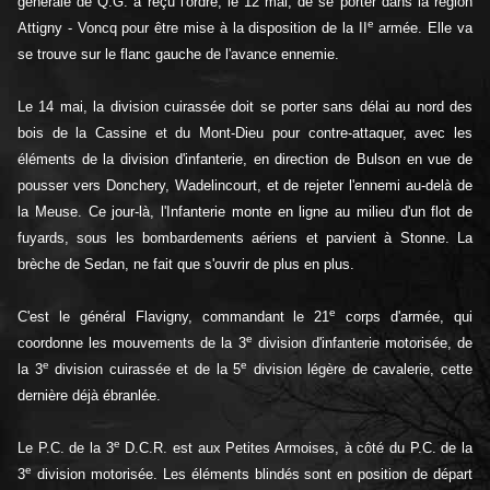
générale de Q.G. a reçu l'ordre, le 12 mai, de se porter dans la région
e
Attigny - Voncq pour être mise à la disposition de la II
armée. Elle va
se trouve sur le flanc gauche de l'avance ennemie.
Le 14 mai, la division cuirassée doit se porter sans délai au nord des
bois de la Cassine et du Mont-Dieu pour contre-attaquer, avec les
éléments de la division d'infanterie, en direction de Bulson en vue de
pousser vers Donchery, Wadelincourt, et de rejeter l'ennemi au-delà de
la Meuse. Ce jour-là, l'Infanterie monte en ligne au milieu d'un flot de
fuyards, sous les bombardements aériens et parvient à Stonne. La
brèche de Sedan, ne fait que s'ouvrir de plus en plus.
e
C'est le général Flavigny, commandant le 21
corps d'armée, qui
e
coordonne les mouvements de la 3
division d'infanterie motorisée, de
e
e
la 3
division cuirassée et de la 5
division légère de cavalerie, cette
dernière déjà ébranlée.
e
Le P.C. de la 3
D.C.R. est aux Petites Armoises, à côté du P.C. de la
e
3
division motorisée. Les éléments blindés sont en position de départ