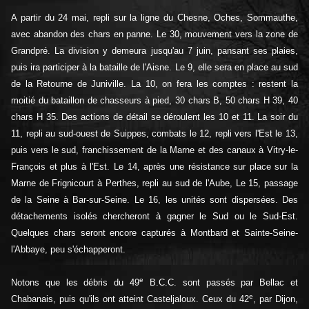
A partir du 24 mai, repli sur la ligne du Chesne, Oches, Sommauthe,
avec abandon des chars en panne. Le 30, mouvement vers la zone de
Grandpré. La division y demeura jusqu'au 7 juin, pansant ses plaies,
puis ira participer à la bataille de l'Aisne. Le 9, elle sera en place au sud
de la Retourne de Juniville. La 10, on fera les comptes : restent la
moitié du bataillon de chasseurs à pied, 30 chars B, 50 chars H 39, 40
chars H 35. Des actions de détail se déroulent les 10 et 11. La soir du
11, repli au sud-ouest de Suippes, combats le 12, repli vers l'Est le 13,
puis vers le sud, franchissement de la Marne et des canaux à Vitry-le-
François et plus à l'Est. Le 14, après une résistance sur place sur la
Marne de Frignicourt à Perthes, repli au sud de l'Aube, Le 15, passage
de la Seine à Bar-sur-Seine. Le 16, les unités sont dispersées. Des
détachements isolés chercheront à gagner le Sud ou le Sud-Est.
Quelques chars seront encore capturés à Montbard et Sainte-Seine-
l'Abbaye, peu s'échapperont.
e
Notons que les débris du 49
B.C.C. sont passés par Bellac et
e
Chabanais, puis qu'ils ont atteint Casteljaloux. Ceux du 42
, par Dijon,