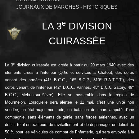
JOURNAUX DE MARCHES - HISTORIQUES
e
LA 3
DIVISION
CUIRASSÉE
e
La 3
division cuirassée est créée à partir du 20 mars 1940 avec des
éléments créés à l'intérieur (Q.G. et services à Chatou), des corps
e
e
e
venant des armées (41
B.C.C., 16
B.C.P., 319
R.A.T.T.T.), des
e
e
e
corps venant de l'intérieur (42
B.C.C. Vannes, 45
B.C.C Satory, 49
B.C.C., Mehun-sur-Yêvre). Elle se rassemble dans la région de
Mourmelon. Lorsqu'elle sera alertée le 11 mai, c'est une unité non
soudée, un état-major non rodé, un bataillon de chars amputé d'une
compagnie, sans éléments de génie, sans forces aériennes, avec un
déficit total en tracteurs de ravitaillement et de dépannage, un déficit de
50 % pour les véhicules de combat de l'infanterie, qui sera envoyée à la