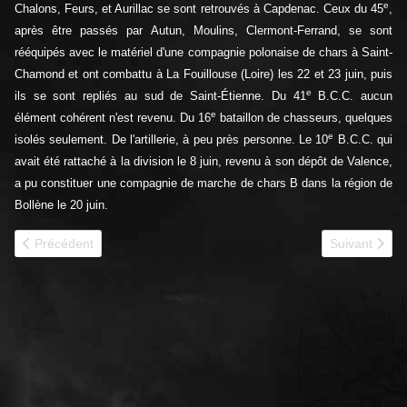
e
Chalons, Feurs, et Aurillac se sont retrouvés à Capdenac. Ceux du 45
,
après être passés par Autun, Moulins, Clermont-Ferrand, se sont
rééquipés avec le matériel d'une compagnie polonaise de chars à Saint-
Chamond et ont combattu à La Fouillouse (Loire) les 22 et 23 juin, puis
e
ils se sont repliés au sud de Saint-Étienne. Du 41
B.C.C. aucun
e
élément cohérent n'est revenu. Du 16
bataillon de chasseurs, quelques
e
isolés seulement. De l'artillerie, à peu près personne. Le 10
B.C.C. qui
avait été rattaché à la division le 8 juin, revenu à son dépôt de Valence,
a pu constituer une compagnie de marche de chars B dans la région de
Bollène le 20 juin.
Article précédent : 1940 - 3e RC
Article suiva
Précédent
Suivant