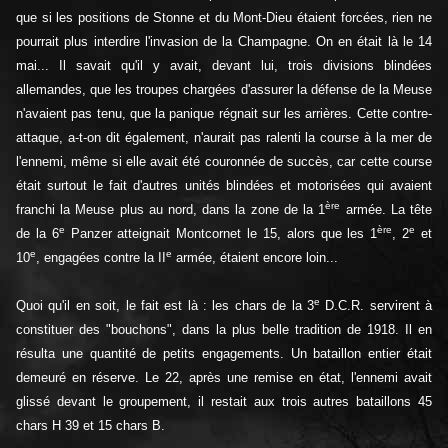
que si les positions de Stonne et du Mont-Dieu étaient forcées, rien ne
pourrait plus interdire l'invasion de la Champagne. On en était là le 14
mai... Il savait qu'il y avait, devant lui, trois divisions blindées
allemandes, que les troupes chargées d'assurer la défense de la Meuse
n'avaient pas tenu, que la panique régnait sur les arrières. Cette contre-
attaque, a-t-on dit également, n'aurait pas ralenti la course à la mer de
l'ennemi, même si elle avait été couronnée de succès, car cette course
était surtout le fait d'autres unités blindées et motorisées qui avaient
ère
franchi la Meuse plus au nord, dans la zone de la 1
armée. La tête
e
ère
e
de la 6
Panzer atteignait Montcornet le 15, alors que les 1
, 2
et
e
e
10
, engagées contre la II
armée, étaient encore loin...
e
Quoi qu'il en soit, le fait est là : les chars de la 3
D.C.R. servirent à
constituer des "bouchons", dans la plus belle tradition de 1918. Il en
résulta une quantité de petits engagements. Un bataillon entier était
demeuré en réserve. Le 22, après une remise en état, l'ennemi avait
glissé devant le groupement, il restait aux trois autres bataillons 45
chars H 39 et 15 chars B.