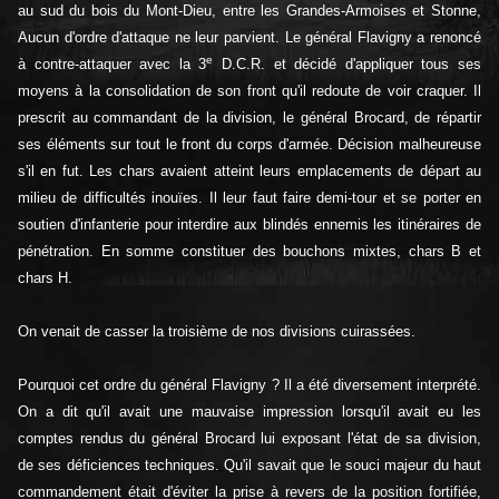
au sud du bois du Mont-Dieu, entre les Grandes-Armoises et Stonne,
Aucun d'ordre d'attaque ne leur parvient. Le général Flavigny a renoncé
e
à contre-attaquer avec la 3
D.C.R. et décidé d'appliquer tous ses
moyens à la consolidation de son front qu'il redoute de voir craquer. Il
prescrit au commandant de la division, le général Brocard, de répartir
ses éléments sur tout le front du corps d'armée. Décision malheureuse
s'il en fut. Les chars avaient atteint leurs emplacements de départ au
milieu de difficultés inouïes. Il leur faut faire demi-tour et se porter en
soutien d'infanterie pour interdire aux blindés ennemis les itinéraires de
pénétration. En somme constituer des bouchons mixtes, chars B et
chars H.
On venait de casser la troisième de nos divisions cuirassées.
Pourquoi cet ordre du général Flavigny ? Il a été diversement interprété.
On a dit qu'il avait une mauvaise impression lorsqu'il avait eu les
comptes rendus du général Brocard lui exposant l'état de sa division,
de ses déficiences techniques. Qu'il savait que le souci majeur du haut
commandement était d'éviter la prise à revers de la position fortifiée,