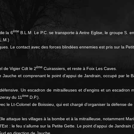
ème
de la 6
B.L.M. Le P.C. se transporte à Antre Eglise, le groupe S. 
L.M.)
ques. Le contact avec des forces blindées ennemies est pris sur la Peti
ème
l de Vigier Cdt le 2
Cuirassiers, et reste à Foix Les Caves.
 Jauche et comprenant le point d'appui de Jandrain, occupé par le Ba
 défensive. Un escadron de mitrailleuses et d'engins et un escadron 
ème
zeray du 11
D.P.).
vec le Lt-Colonel de Boissieu, qui est chargé d'organiser la défense de 
 Elle attaque les villages à la bombe et à la mitrailleuse, notamment Mari
Est : le feu s'allume sur la Petite Gette. Le point d'appui de Jandrain (
 Sud en direction de Jauche.