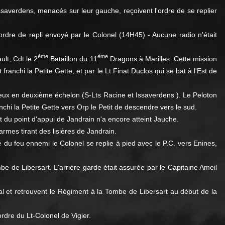
saverdens, menacés sur leur gauche, reçoivent l'ordre de se replier
'ordre de repli envoyé par le Colonel (14H45) - Aucune radio n'était
ème
ème
lt, Cdt le 2
Bataillon du 11
Dragons à Marilles. Cette mission
anchi la Petite Gette, et par le Lt Finat Duclos qui se bat à l'Est de
 deux en deuxième échelon (S-Lts Racine et Issaverdens ). Le Peloton
chi la Petite Gette vers Orp le Petit de descendre vers le sud.
 du point d'appui de Jandrain n'a encore atteint Jauche.
rmes tirant des lisières de Jandrain.
é du feu ennemi le Colonel se replie à pied avec le P.C. vers Enines,
be de Libersart. L'arrière garde était assurée par le Capitaine Ameil
l et retrouvent le Régiment à la Tombe de Libersart au début de la
rdre du Lt-Colonel de Vigier.