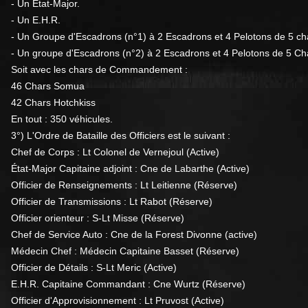
- Un Etat-Major.
- Un E.H.R.
- Un Groupe d'Escadrons (n°1) à 2 Escadrons et 4 Pelotons de 5 c
- Un groupe d'Escadrons (n°2) à 2 Escadrons et 4 Pelotons de 5 Ch
Soit avec les chars de Commandement :
46 Chars Somua
42 Chars Hotchkiss
En tout : 350 véhicules.
3°) L'Ordre de Bataille des Officiers est le suivant :
Chef de Corps : Lt Colonel de Vernejoul (Active)
État-Major Capitaine adjoint : Cne de Labarthe (Active)
Officier de Renseignements : Lt Leitienne (Réserve)
Officier de Transmissions : Lt Rabot (Réserve)
Officier orienteur : S-Lt Misse (Réserve)
Chef de Service Auto : Cne de la Forest Divonne (active)
Médecin Chef : Médecin Capitaine Basset (Réserve)
Officier de Détails : S-Lt Meric (Active)
E.H.R. Capitaine Commandant : Cne Wurtz (Réserve)
Officier d'Approvisionnement : Lt Pruvost (Active)