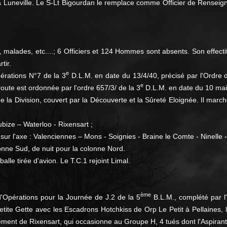
 Luneville. Le S-Lt Bigourdan le remplace comme Officier de Renseigne
s, malades, etc....; 6 Officiers et 124 Hommes sont absents. Son eff
tir.
e
pérations N°7 de la 3
D.L.M. en date du 13/4/40, précisé par l'Ordre d
e
ute est ordonnée par l'ordre 657/3/ de la 3
D.L.M. en date du 10 mai ;
la Division, couvert par la Découverte et la Sûreté Eloignée. Il march
bize – Waterloo - Rixensart ;
sur l'axe : Valenciennes – Mons - Soignies - Braine le Comte - Ninelle 
onne Sud, de nuit pour la colonne Nord.
lle tirée d'avion. Le T.C.1 rejoint Limal.
ème
'Opérations pour la Journée de J.2 de la 5
B.L.M., complété par l
la Petite Gette avec les Escadrons Hotchkiss de Orp Le Petit à Pellaines
ment de Rixensart, qui occasionne au Groupe H, 4 tués dont l'Aspirant