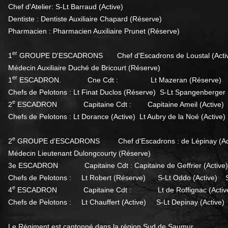
Chef d'Atelier: S-Lt Barraud (Active)
Dentiste : Dentiste Auxiliaire Chapard (Réserve)
Pharmacien : Pharmacien Auxiliaire Prunet (Réserve)
er
1
GROUPE D'ESCADRONS Chef d'Escadrons de Loustal (Active) A
Médecin Auxiliaire Duché de Bricourt (Réserve)
er
1
ESCADRON. Cne Cdt : Lt Mazeran (Réserve)
Chefs de Pelotons : Lt Finat Duclos (Réserve) S-Lt Spangenberger 
e
2
ESCADRON Capitaine Cdt : Capitaine Ameil (Active)
Chefs de Pelotons : Lt Dorance (Active) Lt Aubry de la Noé (Active
e
2
GROUPE d'ESCADRONS Chef d'Escadrons : de Lépinay (Activ
Médecin Lieutenant Dulongcourty (Réserve)
3e ESCADRON Capitaine Cdt : Capitaine de Geffrier (Active)
Chefs de Pelotons : Lt Robert (Réserve) S-Lt Oddo (Active) S-
e
4
ESCADRON Capitaine Cdt : Lt de Roffignac (Activ
Chefs de Pelotons : Lt Chauffert (Active) S-Lt Depinay (Active)
Le Régiment est cantonné dans la région Sud de Saumur.