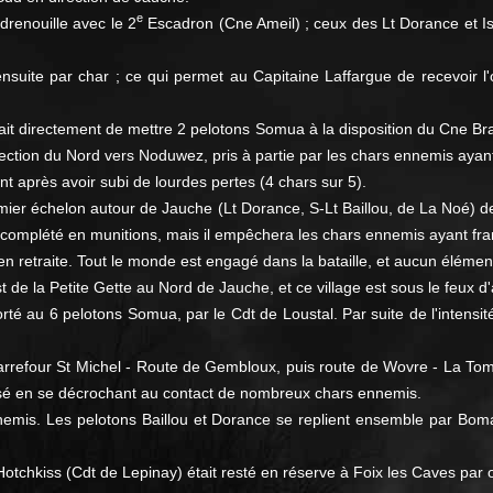
e
drenouille avec le 2
Escadron (Cne Ameil) ; ceux des Lt Dorance et Is
ensuite par char ; ce qui permet au Capitaine Laffargue de recevoir l
it directement de mettre 2 pelotons Somua à la disposition du Cne Brau
ction du Nord vers Noduwez, pris à partie par les chars ennemis ayant fr
t après avoir subi de lourdes pertes (4 chars sur 5).
remier échelon autour de Jauche (Lt Dorance, S-Lt Baillou, de La Noé)
recomplété en munitions, mais il empêchera les chars ennemis ayant fran
 retraite. Tout le monde est engagé dans la bataille, et aucun élément
de la Petite Gette au Nord de Jauche, et ce village est sous le feux d'a
rté au 6 pelotons Somua, par le Cdt de Loustal. Par suite de l'intensit
 - Carrefour St Michel - Route de Gembloux, puis route de Wovre - La Tom
ssé en se décrochant au contact de nombreux chars ennemis.
nnemis. Les pelotons Baillou et Dorance se replient ensemble par Boma
otchkiss (Cdt de Lepinay) était resté en réserve à Foix les Caves par o