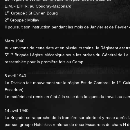
E.M. - E.H.R. au Coudray-Maconard.
er
1
Groupe : St Cyr en Bourg
e
2
Groupe : Mollay
Il poursuit son instruction pendant les mois de Janvier et de Février e
Mars 1940
Aux environs de cette date et en plusieurs trains, le Régiment est 
ème
5
Brigade Légère Mécanique sous les ordres du Général de La Fo
rassemblée pour la première fois au Camp.
8 avril 1940
er
La Division fait mouvement sur la région Est de Cambrai, le 1
Cuir
Escadron).
Le matériel est remis en état à la suite des fatigues du travail au ca
14 avril 1940
La Brigade se rapproche de la frontière sur alerte et y reste aprè
par son groupe Hotchkiss renforcé de deux Escadrons de chars H d