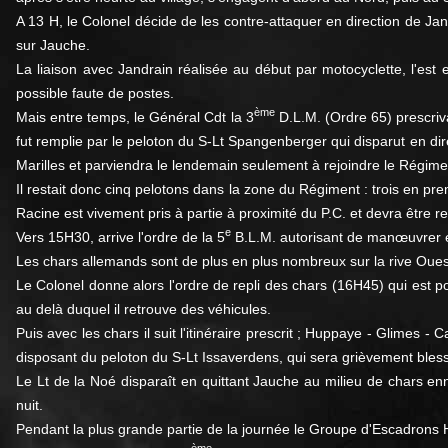
A 13 H, le Colonel décide de les contre-attaquer en direction de Jan
sur Jauche.
La liaison avec Jandrain réalisée au début par motocyclette, l'est 
possible faute de postes.
ème
Mais entre temps, le Général Cdt la 3
D.L.M. (Ordre 65) prescriva
fut remplie par le peloton du S-Lt Spangenberger qui disparut en dire
Marilles et parviendra le lendemain seulement à rejoindre le Régimen
Il restait donc cinq pelotons dans la zone du Régiment : trois en p
Racine est vivement pris à partie à proximité du P.C. et devra être 
e
Vers 15H30, arrive l'ordre de la 5
B.L.M. autorisant de manœuvrer en
Les chars allemands sont de plus en plus nombreux sur la rive Ouest 
Le Colonel donne alors l'ordre de repli des chars (16H45) qui est po
au delà duquel il retrouve des véhicules.
Puis avec les chars il suit l'itinéraire prescrit ; Huppaye - Glimes
disposant du peloton du S-Lt Issaverdens, qui sera grièvement ble
Le Lt de la Noé disparaît en quittant Jauche au milieu de chars e
nuit.
Pendant la plus grande partie de la journée le Groupe d'Escadrons H