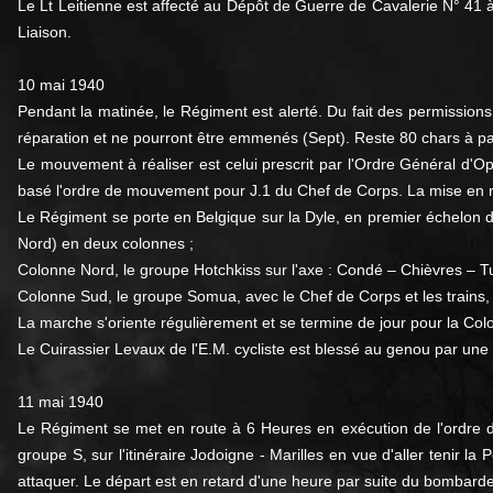
Le Lt Leitienne est affecté au Dépôt de Guerre de Cavalerie N° 41 à
Liaison.
10 mai 1940
Pendant la matinée, le Régiment est alerté. Du fait des permission
réparation et ne pourront être emmenés (Sept). Reste 80 chars à par
Le mouvement à réaliser est celui prescrit par l'Ordre Général d'O
basé l'ordre de mouvement pour J.1 du Chef de Corps. La mise en ro
Le Régiment se porte en Belgique sur la Dyle, en premier échelon de 
Nord) en deux colonnes ;
Colonne Nord, le groupe Hotchkiss sur l'axe : Condé – Chièvres – Tu
Colonne Sud, le groupe Somua, avec le Chef de Corps et les trains, 
La marche s'oriente régulièrement et se termine de jour pour la Col
Le Cuirassier Levaux de l'E.M. cycliste est blessé au genou par une ba
11 mai 1940
Le Régiment se met en route à 6 Heures en exécution de l'ordre d
groupe S, sur l'itinéraire Jodoigne - Marilles en vue d'aller tenir 
attaquer. Le départ est en retard d'une heure par suite du bombarde