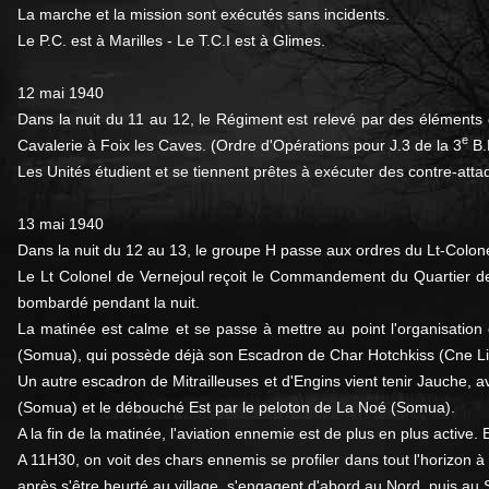
La marche et la mission sont exécutés sans incidents.
Le P.C. est à Marilles - Le T.C.I est à Glimes.
12 mai 1940
Dans la nuit du 11 au 12, le Régiment est relevé par des éléments 
e
Cavalerie à Foix les Caves. (Ordre d'Opérations pour J.3 de la 3
B.
Les Unités étudient et se tiennent prêtes à exécuter des contre-atta
13 mai 1940
Dans la nuit du 12 au 13, le groupe H passe aux ordres du Lt-Colone
Le Lt Colonel de Vernejoul reçoit le Commandement du Quartier de
bombardé pendant la nuit.
La matinée est calme et se passe à mettre au point l'organisation
(Somua), qui possède déjà son Escadron de Char Hotchkiss (Cne Li
Un autre escadron de Mitrailleuses et d'Engins vient tenir Jauche, a
(Somua) et le débouché Est par le peloton de La Noé (Somua).
A la fin de la matinée, l'aviation ennemie est de plus en plus active.
A 11H30, on voit des chars ennemis se profiler dans tout l'horizon à l'
après s'être heurté au village, s'engagent d'abord au Nord, puis au