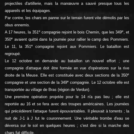
projectiles d'artillerie, mais la manœuvre a sauvé presque tous les
appareils et les équipages.
Par contre, les chars en panne sur le terrain furent vite démolis par les
obus ennemis.
e
e
A 17 heures, la 351
compagnie rejoint le bois Chemin, que les 349
, et
e
350
avaient quitté dans la journée pour rallier le camp des Pommiers.
e
Le 11, la 351
compagnie rejoint aux Pommiers. Le bataillon est
regroupé.
Le 12 octobre on demande au bataillon un nouvel effort ; une
compagnie d'attaque doit être formée en vue d'opérations sur la rive
e
droite de la Meuse. Elle est constituée avec deux sections de la 350
e
compagnie et une section de la 349
compagnie. Le 12 octobre elle est
transportée au village de Bras (région de Verdun).
Une première opération projetée pour le 14 n'a pas lieu ; elle est
reportée au 16 et se fera avec des troupes américaines. Les journées
qui précédèrent l'attaque furent épouvantables. Il pleuvait à torrents ; la
nuit de J-1 à J fut le couronnement. Une véritable trombe d'eau se
déversa sur le sol en quelques heures ; c'est dire si la marche des
chars fut difficile.