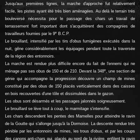
Jusqu'aux premières lignes, la marche d'approche fut relativement
facile, les pistes ayant été très bien aménagées. Au delà le terrain très
bouleversé nécessita pour le passage des chars un travail de
terrassement fort important dont s'acquittèrent des compagnies de
e
travailleurs fournies par le 9
B.C.P.
Le brouillard, intensifié par les tirs d'obus fumigènes exécutés dans la
nuit, gêne considérablement les équipages pendant toute la traversée
de la région des entonnoirs.
La marche est rendue plus difficile encore du fait de l'ennemi qui ne
e
ménage pas ses obus de 150 et de 210. Devant la 348
, une section de
génie qui accompagne la progression découvre un champ de mines
constitué par des obus de 150 placés verticalement dans des caisses
en bois recouvertes d'une tôle et dissimulées dans le gazon.
Les obus sont désarmés et les passages jalonnés soigneusement.
Le brouillard se lève tout à coup, le marmitage s'intensifie.
Les chars descendent les pentes des Mamelles pour atteindre le ravin
de la Goutte qui s'allonge jusqu'à la Dormoise. La descente rendue très
pénible par les entonnoirs de mines, les trous d'obus, et par les coups
des canons anti-chars qui, placés au nord de la rivière, enfilent le ravin