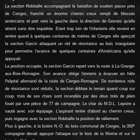
La section Robitaille accompagnant le bataillon de soutien passe près
de Cierges, franchit un énorme chemin creux rempli de blessés
américains et part vers la gauche dans la direction de Gesnes qu'elle
atteint sans être inquiétée. Etant trop loin de l'infanterie elle revient en
arrière quand à quelques centaines de mètres de Cierges elle aperçoit
la section Garcin attaquant un nid de résistance au bois triangulaire
pour permettre l'avance de quelques centaines d'Américains qu'elle
appuyait.
La position occupée, la section Garcin repart vers la route à La Grange-
aux-Bois-Romagne. Son avance oblige l'ennemi à évacuer en hâte
l'hôpital allemand de la route de Cierges-Romagne. De nombreux nids
de résistance sont réduits, la section déblaie le terrain quand coup sur
coup, trois de ses chars sont incendiés par des obus tirés de plein
fouet par une pièce de 77 de campagne. Le char du M.D.L. Lepoire a
sauté avec son équipage. L'aspirant rentre d'abord au chemin creux,
puis regagne avec la section Robitaille la position de ralliement.
e
Plus à gauche, à la lisière N.-O. du bois communal de Cierges, la 350
compagnie devait appuyer l'attaque sur le bois de la Morine et sur le