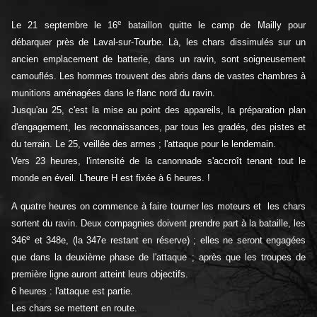
e
Le 21 septembre le 16
bataillon quitte le camp de Mailly pour
débarquer près de Laval-sur-Tourbe. Là, les chars dissimulés sur un
ancien emplacement de batterie, dans un ravin, sont soigneusement
camouflés. Les hommes trouvent des abris dans de vastes chambres à
munitions aménagées dans le flanc nord du ravin.
Jusqu'au 25, c'est la mise au point des appareils, la préparation plan
d'engagement, les reconnaissances, par tous les gradés, des pistes et
du terrain. Le 25, veillée des armes ; l'attaque pour le lendemain.
Vers 23 heures, l'intensité de la canonnade s'accroît tenant tout le
monde en éveil. L'heure H est fixée à 6 heures. !
A quatre heures on commence à faire tourner les moteurs et les chars
sortent du ravin. Deux compagnies doivent prendre part à la bataille, les
e
346
et 348e, (la 347e restant en réserve) ; elles ne seront engagées
que dans la deuxième phase de l'attaque ; après que les troupes de
première ligne auront atteint leurs objectifs.
6 heures : l'attaque est partie.
Les chars se mettent en route.