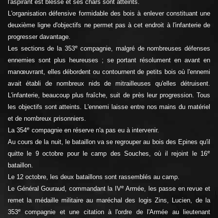
l'aspirant est blessé et ses chars sont atteints.
L'organisation défensive formidable des bois à enlever constituant une
deuxième ligne d'objectifs ne permet pas à cet endroit à l'infanterie de
progresser davantage.
e
Les sections de la 353
compagnie, malgré de nombreuses défenses
ennemies sont plus heureuses ; se portant résolument en avant en
manœuvrant, elles débordent ou contournent de petits bois où l'ennemi
avait établi de nombreux nids de mitrailleuses qu'elles détruisent.
L'infanterie, beaucoup plus fraîche, suit de près leur progression. Tous
les objectifs sont atteints. L'ennemi laisse entre nos mains du matériel
et de nombreux prisonniers.
e
La 354
compagnie en réserve n'a pas eu à intervenir.
Au cours de la nuit, le bataillon va se regrouper au bois des Epines qu'il
e
quitte le 9 octobre pour le camp des Souches, où il rejoint le 16
bataillon.
Le 12 octobre, les deux bataillons sont rassemblés au camp.
e
Le Général Gouraud, commandant la IV
Armée, les passe en revue et
remet la médaille militaire au maréchal des logis Zins, Lucien, de la
e
353
compagnie et une citation à l'ordre de l'Armée au lieutenant