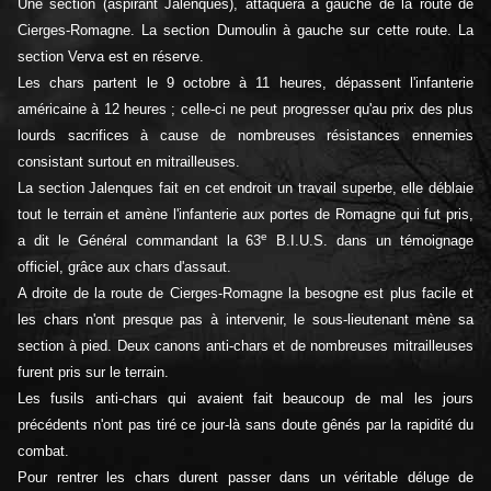
Une section (aspirant Jalenques), attaquera à gauche de la route de
Cierges-Romagne. La section Dumoulin à gauche sur cette route. La
section Verva est en réserve.
Les chars partent le 9 octobre à 11 heures, dépassent l'infanterie
américaine à 12 heures ; celle-ci ne peut progresser qu'au prix des plus
lourds sacrifices à cause de nombreuses résistances ennemies
consistant surtout en mitrailleuses.
La section Jalenques fait en cet endroit un travail superbe, elle déblaie
tout le terrain et amène l'infanterie aux portes de Romagne qui fut pris,
e
a dit le Général commandant la 63
B.I.U.S. dans un témoignage
officiel, grâce aux chars d'assaut.
A droite de la route de Cierges-Romagne la besogne est plus facile et
les chars n'ont presque pas à intervenir, le sous-lieutenant mène sa
section à pied. Deux canons anti-chars et de nombreuses mitrailleuses
furent pris sur le terrain.
Les fusils anti-chars qui avaient fait beaucoup de mal les jours
précédents n'ont pas tiré ce jour-là sans doute gênés par la rapidité du
combat.
Pour rentrer les chars durent passer dans un véritable déluge de