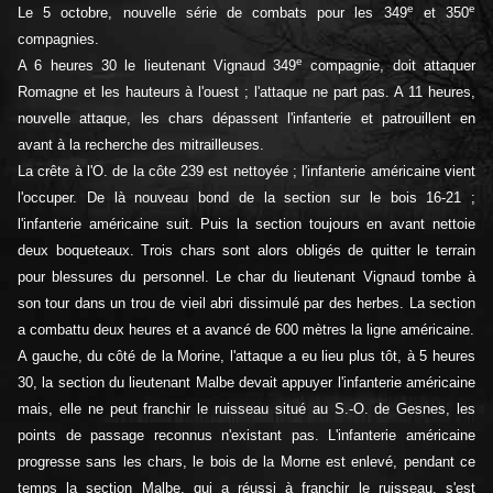
e
e
Le 5 octobre, nouvelle série de combats pour les 349
et 350
compagnies.
e
A 6 heures 30 le lieutenant Vignaud 349
compagnie, doit attaquer
Romagne et les hauteurs à l'ouest ; l'attaque ne part pas. A 11 heures,
nouvelle attaque, les chars dépassent l'infanterie et patrouillent en
avant à la recherche des mitrailleuses.
La crête à l'O. de la côte 239 est nettoyée ; l'infanterie américaine vient
l'occuper. De là nouveau bond de la section sur le bois 16-21 ;
l'infanterie américaine suit. Puis la section toujours en avant nettoie
deux boqueteaux. Trois chars sont alors obligés de quitter le terrain
pour blessures du personnel. Le char du lieutenant Vignaud tombe à
son tour dans un trou de vieil abri dissimulé par des herbes. La section
a combattu deux heures et a avancé de 600 mètres la ligne américaine.
A gauche, du côté de la Morine, l'attaque a eu lieu plus tôt, à 5 heures
30, la section du lieutenant Malbe devait appuyer l'infanterie américaine
mais, elle ne peut franchir le ruisseau situé au S.-O. de Gesnes, les
points de passage reconnus n'existant pas. L'infanterie américaine
progresse sans les chars, le bois de la Morne est enlevé, pendant ce
temps la section Malbe, qui a réussi à franchir le ruisseau, s'est