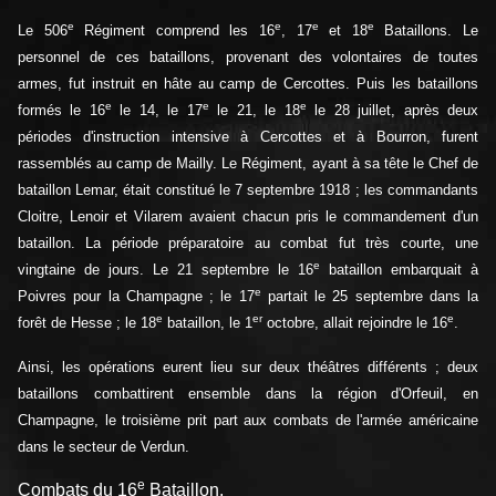
e
e
e
e
Le 506
Régiment comprend les 16
, 17
et 18
Bataillons. Le
personnel de ces bataillons, provenant des volontaires de toutes
armes, fut instruit en hâte au camp de Cercottes. Puis les bataillons
e
e
e
formés le 16
le 14, le 17
le 21, le 18
le 28 juillet, après deux
périodes d'instruction intensive à Cercottes et à Bourron, furent
rassemblés au camp de Mailly. Le Régiment, ayant à sa tête le Chef de
bataillon Lemar, était constitué le 7 septembre 1918 ; les commandants
Cloitre, Lenoir et Vilarem avaient chacun pris le commandement d'un
bataillon. La période préparatoire au combat fut très courte, une
e
vingtaine de jours. Le 21 septembre le 16
bataillon embarquait à
e
Poivres pour la Champagne ; le 17
partait le 25 septembre dans la
e
er
e
forêt de Hesse ; le 18
bataillon, le 1
octobre, allait rejoindre le 16
.
Ainsi, les opérations eurent lieu sur deux théâtres différents ; deux
bataillons combattirent ensemble dans la région d'Orfeuil, en
Champagne, le troisième prit part aux combats de l'armée américaine
dans le secteur de Verdun.
e
Combats du 16
Bataillon.