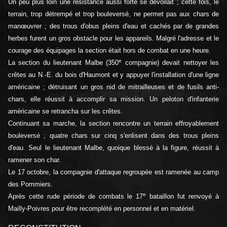
Un peu plus loin une résistance aussi forte se dévoilait ; cette fois, le
terrain, trop détrempé et trop bouleversé, ne permet pas aux chars de
manœuvrer ; des trous d'obus pleins d'eau et cachés par de grandes
herbes furent un gros obstacle pour les appareils. Malgré l'adresse et le
courage des équipages la section était hors de combat en une heure.
e
La section du lieutenant Malbe (350
compagnie) devait nettoyer les
crêtes au N.-E. du bois d'Haumont et y appuyer l'installation d'une ligne
américaine ; détruisant un gros nid de mitrailleuses et de fusils anti-
chars, elle réussit à accomplir sa mission. Un peloton d'infanterie
américaine se retrancha sur les crêtes.
Continuant sa marche, la section rencontre un terrain effroyablement
bouleversé ; quatre chars sur cinq s'enlisent dans des trous pleins
d'eau. Seul le lieutenant Malbe, quoique blessé à la figure, réussit à
ramener son char.
Le 17 octobre, la compagnie d'attaque regroupée est ramenée au camp
des Pommiers.
e
Après cette rude période de combats le 17
bataillon fut renvoyé à
Mailly-Poivres pour être recomplété en personnel et en matériel.