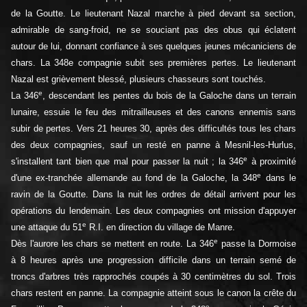
de la Goutte. Le lieutenant Nazal marche à pied devant sa section,
admirable de sang-froid, ne se souciant pas des obus qui éclatent
autour de lui, donnant confiance à ses quelques jeunes mécaniciens de
chars. La 348e compagnie subit ses premières pertes. Le lieutenant
Nazal est grièvement blessé, plusieurs chasseurs sont touchés.
e
La 346
, descendant les pentes du bois de la Galoche dans un terrain
lunaire, essuie le feu des mitrailleuses et des canons ennemis sans
subir de pertes. Vers 21 heures 30, après des difficultés tous les chars
des deux compagnies, sauf un resté en panne à Mesnil-les-Hurlus,
e
s'installent tant bien que mal pour passer la nuit ; la 346
à proximité
e
d'une ex-tranchée allemande au fond de la Galoche, la 348
dans le
ravin de la Goutte. Dans la nuit les ordres de détail arrivent pour les
opérations du lendemain. Les deux compagnies ont mission d'appuyer
e
une attaque du 51
R.I. en direction du village de Manre.
e
Dès l'aurore les chars se mettent en route. La 346
passe la Dormoise
à 8 heures après une progression difficile dans un terrain semé de
troncs d'arbres très rapprochés coupés à 30 centimètres du sol. Trois
chars restent en panne. La compagnie atteint sous le canon la crête du
e