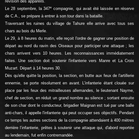
révision des appareils.
e
Le 28 septembre, la 347
compagnie, qui avait été laissée en réserve
de C.A., se prépare à entrer à son tour dans la bataille.
Traversant les ruines du village de Tahure elle arrive avec tous ses
chars au bois du Merle.
Le 29, à 8 heures du matin, elle reçoit l'ordre de gagner une position de
départ au nord du ravin des Oiseaux pour participer une attaque ; les
chars arrivent vers 10 heures. Les reconnaissances immédiatement
faites. Une section doit soutenir l'infanterie vers Manre et La Croix
Muzart. Départ à 14 heures 30.
Dès qu'elle quitte la position, la section, en butte aux feux de l'artillerie
ennemie, se porte résolument en avant. L'infanterie étant clouée sur
place par les feux des mitrailleuses allemandes, le lieutenant Nayme,
chef de section, en réduit un grand nombre au silence ; sortant ensuite
de son char dont le conducteur, brigadier Maignan est tué par une balle
anti-chars, il appelle l'infanterie qui peut occuper ses objectifs. Pendant
ce temps les autres sections de la compagnie attendaient à 400 mètres
derrière l’infanterie, prêtes à soutenir une attaque qui, d'abord reportée
au lendemain, fut enfin contremandée.