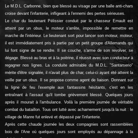
Le M.D.L. Carbonne, bien que blessé au visage par une balle anti-chars
croise devant l'infanterie, infligeant à l'ennemi des pertes sérieuses.
Le char du lieutenant Pélissier conduit par le chasseur Ernault est
atteint par un obus, le moteur s'arrête, impossible de remettre en
marche de l'intérieur. Le lieutenant sort pour lancer son moteur, moteur,
il est immédiatement pris à partie par un petit groupe d'Allemands qui
lui font signe de se rendre. Il se couche, s'arme de son revolver, se
dégage. Blessé au bras et à la poitrine, il réussit avec son conducteur à
regagner nos lignes. La conduite admirable du M.D.L. "Santarserio"
mérite d'être signalée, il n'avait plus de char, celui-ci ayant été atteint la
veille par un obus. Il se propose comme agent de liaison. Donnant sur
la ligne de feu l'exemple aux fantassins hésitants, c'est en les
entraînant à l'assaut qu'il tombe grièvement blessé. Quelques jours
après il mourait à l'ambulance. Voilà la première journée de véritable
combat du bataillon. Tous ont lutté avec acharnement jusqu'à la nuit : le
village de Manre fut enlevé et dépassé par l'infanterie.
Après cette chaude journée les deux compagnies sont rassemblées
bois de l'Ane où quelques jours sont employés au dépannage à la