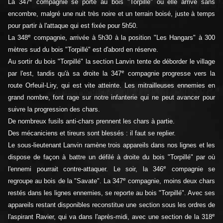
La 347
compagnie se porte au bois "Torpillé" où elle arrive sans
encombre, malgré une nuit très noire et un terrain boisé, juste à temps
pour partir à l'attaque qui est fixée pour 5h50.
e
La 348
compagnie, arrivée à 5h30 à la position "Les Hangars" à 300
mètres sud du bois "Torpillé" est d'abord en réserve.
Au sortir du bois "Torpillé" la section Lanvin tente de déborder le village
e
par l'est, tandis qu'à sa droite la 347
compagnie progresse vers la
route Orfeuil-Liry, qui est vite atteinte. Les mitrailleuses ennemies en
grand nombre, font rage sur notre infanterie qui ne peut avancer pour
suivre la progression des chars.
De nombreux fusils anti-chars prennent les chars à partie.
Des mécaniciens et tireurs sont blessés : il faut se replier.
Le sous-lieutenant Lanvin ramène trois appareils dans nos lignes et les
dispose de façon à battre un défilé à droite du bois "Torpillé" par où
e
l'ennemi pourrait contre-attaquer. Le soir, la 346
compagnie se
e
regroupe au bois de la "Savate". La 347
compagnie, moins deux chars
restés dans les lignes ennemies, se reporte au bois "Torpillé". Avec ses
appareils restant disponibles reconstitue une section sous les ordres de
e
l'aspirant Ravier, qui va dans l'après-midi, avec une section de la 318