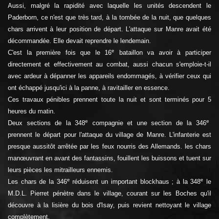
Aussi, malgré la rapidité avec laquelle les unités descendent le
Paderborn, ce n'est que très tard, à la tombée de la nuit, que quelques
chars arrivent à leur position de départ. L'attaque sur Manre avait été
décommandée. Elle devait reprendre le lendemain.
e
C'est la première fois que le 16
bataillon va avoir à participer
directement et effectivement au combat, aussi chacun s'emploie-t-il
avec ardeur à dépanner les appareils endommagés, à vérifier ceux qui
ont échappé jusqu'ici à la panne, à ravitailler en essence.
Ces travaux pénibles prennent toute la nuit et sont terminés pour 5
heures du matin.
e
e
Deux sections de la 348
compagnie et une section de la 346
prennent le départ pour l'attaque du village de Manre. L'infanterie est
presque aussitôt arrêtée par les feux nourris des Allemands. les chars
manœuvrant en avant des fantassins, fouillent les buissons et tuent sur
leurs pièces les mitrailleurs ennemis.
e
e
Les chars de la 346
réduisent un important blockhaus ; à la 348
le
M.D.L. Pierret pénètre dans le village, courant sur les Boches qu'il
découvre à la lisière du bois d'Isay, puis revient nettoyant le village
complètement.