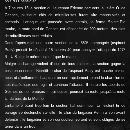
bois du Chêne-Sec.
A 7 heures 15 la section du lieutenant Etienne part vers la lisière O. de
Gesnes, plusieurs nids de mitrailleuses furent vite manœuvrés et
anéantis. L'attaque est poussée avec entrain, la ferme Sainte-Pie
tombe, la route nord de Gesnes est dépassée de 200 mètres, des nids
de mitrailleuses sont réduits.
e
Dans l'après-midi une autre section de la 350
compagnie (aspirant
e
Praly) prenait le départ à 15 heures 40 pour appuyer l'attaque du 127
R.I.U.S. sur le même objectif que le matin.
Malgré un barrage violent d'obus de tous calibres, la section gagne la
position ennemie. Bientôt le char de l'aspirant Praly est touché par un
obus et s'enflamme. L'aspirant en sort rapidement, prend le char d'un de
ses maréchaux des logis et continue l'attaque. Il nettoie les abords de
Gesnes de nombreuses mitrailleuses, poursuit sa route jusqu'à la route
E. du bois de la Morine.
L'infanterie étant trop loin la section fait demi tour. Un violent tir de
barrage se déclenche sur elle ; le char du brigadier Perrin a son avant
défoncé ; le brigadier et son conducteur sortent et sont obligés de se
terrer dans un trou.