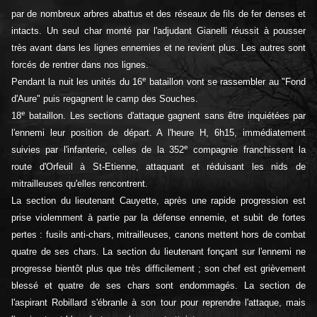
par de nombreux arbres abattus et des réseaux de fils de fer denses et
intacts. Un seul char monté par l'adjudant Gianelli réussit à pousser
très avant dans les lignes ennemies et ne revient plus. Les autres sont
forcés de rentrer dans nos lignes.
e
Pendant la nuit les unités du 16
bataillon vont se rassembler au "Fond
d'Aure" puis regagnent le camp des Souches.
e
18
bataillon. Les sections d'attaque gagnent sans être inquiétées par
l'ennemi leur position de départ. A l'heure H, 6h15, immédiatement
e
suivies par l'infanterie, celles de la 352
compagnie franchissent la
route d'Orfeuil à St-Etienne, attaquant et réduisant les nids de
mitrailleuses qu'elles rencontrent.
La section du lieutenant Cauyette, après une rapide progression est
prise violemment à partie par la défense ennemie, et subit de fortes
pertes : fusils anti-chars, mitrailleuses, canons mettent hors de combat
quatre de ses chars. La section du lieutenant fonçant sur l'ennemi ne
progresse bientôt plus que très difficilement ; son chef est grièvement
blessé et quatre de ses chars sont endommagés. La section de
l'aspirant Robillard s'ébranle à son tour pour reprendre l'attaque, mais