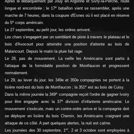
Après le débarquement par Jouy en Argonne et Sivry-la-Perche, route
e
longue et encombrée ; le 17
bataillon vient se rassembler, après une
marche de 7 heures, dans la coupure d'Esnes où il est placé en réserve
e
du 5
corps américain.
Le 27 septembre, au petit jour, les ordres arrivent.
Les chars s'engagent par un semblant de piste à travers le plateau et le
bois d'Avocourt pour atteindre une position d'attente au bois de
Malancourt. Depuis le matin la pluie fait rage.
Le 28, pas de mouvement. La veille les Américains sont partis à
l'attaque de la formidable position de Montfaucon et progressent
normalement.
Le 29, au lever du jour, les 349e et 350e compagnies se portent à la
e
lisière nord-est du bois de Montfaucon ; la 351
est au bois de Cuisy.
e
Dans la même journée la 349
compagnie reçoit l'ordre de gagner Ivoiry
e
pour être engagée avec la 37
division d’infanterie américaine. Le
mouvement s'exécute, mais un contre-ordre arrive et la compagnie doit
se déployer en lisière du bois Chemin, les Américains craignant une
attaque de ce côté. A part quelques alertes, la nuit est calme.
er
Les journées des 30 septembre, 1
, 2 et 3 octobre sont employées à