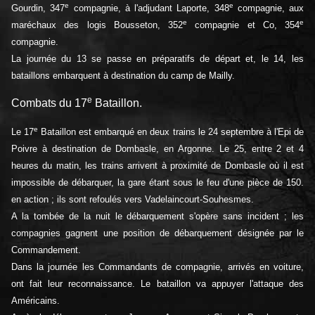
e
e
Gourdin, 347
compagnie, à l'adjudant Laporte, 348
compagnie, aux
e
e
maréchaux des logis Bousseton, 352
compagnie et Co, 354
compagnie.
La journée du 13 se passe en préparatifs de départ et, le 14, les
bataillons embarquent à destination du camp de Mailly.
e
Combats du 17
Bataillon.
e
Le 17
Bataillon est embarqué en deux trains le 24 septembre à l'Epi de
Poivre à destination de Dombasle, en Argonne. Le 25, entre 2 et 4
heures du matin, les trains arrivent à proximité de Dombasle où il est
impossible de débarquer, la gare étant sous le feu d'une pièce de 150.
en action ; ils sont refoulés vers Vadelaincourt-Souhesmes.
A la tombée de la nuit le débarquement s'opère sans incident ; les
compagnies gagnent une position de débarquement désignée par le
Commandement.
Dans la journée les Commandants de compagnie, arrivés en voiture,
ont fait leur reconnaissance. Le bataillon va appuyer l'attaque des
Américains.