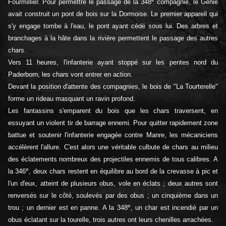
Fourmillier. Pour permettre le passage de la 348
compagnie, le Génie
avait construit un pont de bois sur la Dormoise. Le premier appareil qui
s'y engage tombe à l'eau, le pont ayant cédé sous lui. Des arbres et
branchages à la hâte dans la rivière permettent le passage des autres
chars.
Vers 11 heures, l'infanterie ayant stoppé sur les pentes nord du
Paderborn, les chars vont entrer en action.
Devant la position d'attente des compagnies, le bois de "La Tourterelle"
forme un rideau masquant un ravin profond.
Les fantassins s'emparent du bois que les chars traversent, en
essuyant un violent tir de barrage ennemi. Pour quitter rapidement zone
battue et soutenir l'infanterie engagée contre Manre, les mécaniciens
accélèrent l'allure. C'est alors une véritable culbute de chars au milieu
des éclatements nombreux des projectiles ennemis de tous calibres. A
e
la 346
, deux chars restent en équilibre au bord de la crevasse à pic et
l'un d'eux, atteint de plusieurs obus, vole en éclats ; deux autres sont
renversés sur le côté, soulevés par des obus ; un cinquième dans un
e
trou ; un dernier est en panne. A la 348
, un char est incendié par un
obus éclatant sur la tourelle, trois autres ont leurs chenilles arrachées.