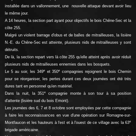
installée dans un vallonnement, une nouvelle attaque devant avoir lieu
le même jour.
A 14 heures, la section part ayant pour objectifs le bois Chêne-Sec et la
côte 255.
Malgré un violent barrage d'obus et de balles de mitrailleuses, la lisière
N.-E. du Chêne-Sec est atteinte, plusieurs nids de mitrailleuses y sont
détruits.
De là, la section repart vers là côte 255 qu'elle atteint après avoir réduit
plusieurs nids de mitrailleuses ennemies dans les bosquets.
e
e
Le 5 au soir, les 349
et 350
compagnies rejoignent le bois Chemin
pour se réorganiser, les pertes durant ces deux journées ont été très
dures tant en personnel qu'en matériel.
e
Dans la nuit, la 351
compagnie monte à son tour à sa position
d'attente (lisière sud du bois Emont).
Les journées des 6, 7 et 8 octobre sont employées par cette compagnie
à faire les reconnaissances en vue d'une opération sur Romagne-sur-
e
Montfaucon et les hauteurs à l'est et à l'ouest de ce village avec la 63
brigade américaine.