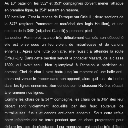
e
e
e
Au 18
bataillon, les 352
et 353
compagnies doivent mener l'attaque
e
en première ligne, la 354
restant en réserve.
e
16
bataillon. C'est la reprise de l'attaque sur Orfeuil ; deux sections de
e
la 347
(aspirant Pommeret et maréchal des logis Heuillon), et une
e
section de la 346
(adjudant Cianelli) y prennent pied.
La section Pommeret avance très difficilement car dès son débouché
elle est prise sous un feu violent de mitrailleuses et de canons
ennemis., Après une lutte opiniâtre, elle réussit à atteindre la route
Orfeuil-Liry. Dans cette section servait le brigadier Mazard, de la classe
1899, qui avait tenu, bien qu'employé à l'échelon à participer au
combat. Chef de char il s'est battu jusqu'au moment où une balle anti-
chars est venue le frapper dans son appareil, alors qu'il tuait du boche
dans les lignes ennemies. Son conducteur, le chasseur Rivière, réussit
à le ramener nos lignes.
e
e
Comme les chars de la 347
compagnie, les chars de la 346
dès leur
départ sont violemment accueillis par des feux soutenus de
mitrailleuses, fusils et canons anti-chars ennemis. Sous cette rafale
notre infanterie doit se terrer pendant que les chars progressent pour
réduire les nids de résistance. Leur manœuvre est rendue très difficile