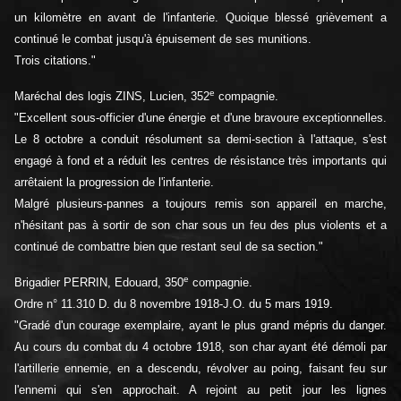
un kilomètre en avant de l'infanterie. Quoique blessé grièvement a
continué le combat jusqu'à épuisement de ses munitions.
Trois citations."
e
Maréchal des logis ZINS, Lucien, 352
compagnie.
"Excellent sous-officier d'une énergie et d'une bravoure exceptionnelles.
Le 8 octobre a conduit résolument sa demi-section à l'attaque, s'est
engagé à fond et a réduit les centres de résistance très importants qui
arrêtaient la progression de l'infanterie.
Malgré plusieurs-pannes a toujours remis son appareil en marche,
n'hésitant pas à sortir de son char sous un feu des plus violents et a
continué de combattre bien que restant seul de sa section."
e
Brigadier PERRIN, Edouard, 350
compagnie.
Ordre n° 11.310 D. du 8 novembre 1918-J.O. du 5 mars 1919.
"Gradé d'un courage exemplaire, ayant le plus grand mépris du danger.
Au cours du combat du 4 octobre 1918, son char ayant été démoli par
l'artillerie ennemie, en a descendu, révolver au poing, faisant feu sur
l'ennemi qui s'en approchait. A rejoint au petit jour les lignes