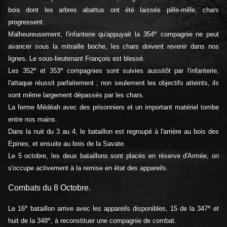
bois dont les arbres abattus ont été laissés pêle-mêle, chars
progressent.
e
Malheureusement, l'infanterie qu'appuyait la 354
compagnie ne peut
avancer sous la mitraille boche, les chars doivent revenir dans nos
lignes. Le sous-lieutenant François est blessé.
e
e
Les 352
et 353
compagnies sont suivies aussitôt par l'infanterie,
l'attaque réussit parfaitement ; non seulement les objectifs atteints, ils
sont même largement dépassés par les chars.
La ferme Médéah avec des prisonniers et un important matériel tombe
entre nos mains.
Dans la nuit du 3 au 4, le bataillon est regroupé à l'arrière au bois des
Epines, et ensuite au bois de la Savate.
Le 5 octobre, les deux bataillons sont placés en réserve d'Armée, on
s'occupe activement à la remise en état des appareils.
Combats du 8 Octobre.
e
e
Le 16
bataillon arrive avec les appareils disponibles, 15 de la 347
et
e
huit de la 348
, à reconstituer une compagnie de combat.