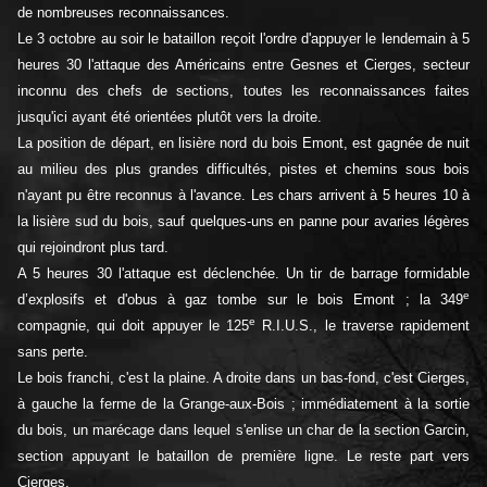
de nombreuses reconnaissances.
Le 3 octobre au soir le bataillon reçoit l'ordre d'appuyer le lendemain à 5
heures 30 l'attaque des Américains entre Gesnes et Cierges, secteur
inconnu des chefs de sections, toutes les reconnaissances faites
jusqu'ici ayant été orientées plutôt vers la droite.
La position de départ, en lisière nord du bois Emont, est gagnée de nuit
au milieu des plus grandes difficultés, pistes et chemins sous bois
n'ayant pu être reconnus à l'avance. Les chars arrivent à 5 heures 10 à
la lisière sud du bois, sauf quelques-uns en panne pour avaries légères
qui rejoindront plus tard.
A 5 heures 30 l'attaque est déclenchée. Un tir de barrage formidable
e
d’explosifs et d'obus à gaz tombe sur le bois Emont ; la 349
e
compagnie, qui doit appuyer le 125
R.I.U.S., le traverse rapidement
sans perte.
Le bois franchi, c'est la plaine. A droite dans un bas-fond, c'est Cierges,
à gauche la ferme de la Grange-aux-Bois ; immédiatement à la sortie
du bois, un marécage dans lequel s'enlise un char de la section Garcin,
section appuyant le bataillon de première ligne. Le reste part vers
Cierges.