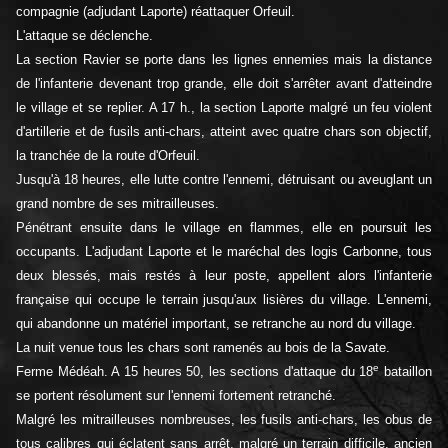
compagnie (adjudant Laporte) réattaquer Orfeuil.
L'attaque se déclenche.
La section Ravier se porte dans les lignes ennemies mais la distance
de l'infanterie devenant trop grande, elle doit s'arrêter avant d'atteindre
le village et se replier. A 17 h., la section Laporte malgré un feu violent
d'artillerie et de fusils anti-chars, atteint avec quatre chars son objectif,
la tranchée de la route d'Orfeuil.
Jusqu'à 18 heures, elle lutte contre l'ennemi, détruisant ou aveuglant un
grand nombre de ses mitrailleuses.
Pénétrant ensuite dans le village en flammes, elle en poursuit les
occupants. L'adjudant Laporte et le maréchal des logis Carbonne, tous
deux blessés, mais restés à leur poste, appellent alors l'infanterie
française qui occupe le terrain jusqu'aux lisières du village. L'ennemi,
qui abandonne un matériel important, se retranche au nord du village.
La nuit venue tous les chars sont ramenés au bois de la Savate.
e
Ferme Médéah. A 15 heures 50, les sections d'attaque du 18
bataillon
se portent résolument sur l'ennemi fortement retranché.
Malgré les mitrailleuses nombreuses, les fusils anti-chars, les obus de
tous calibres qui éclatent sans arrêt, malgré un terrain difficile, ancien