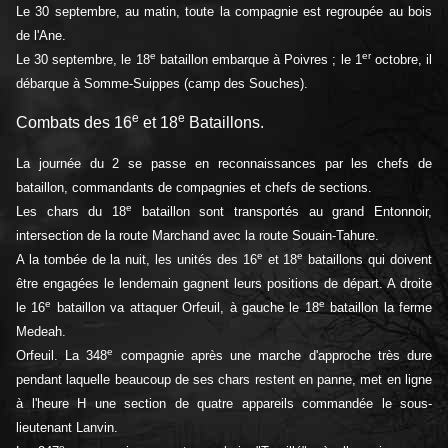
Le 30 septembre, au matin, toute la compagnie est regroupée au bois
de l'Ane.
e
er
Le 30 septembre, le 18
bataillon embarque à Poivres ; le 1
octobre, il
débarque à Somme-Suippes (camp des Souches).
e
e
Combats des 16
et 18
Bataillons.
La journée du 2 se passe en reconnaissances par les chefs de
bataillon, commandants de compagnies et chefs de sections.
e
Les chars du 18
bataillon sont transportés au grand Entonnoir,
intersection de la route Marchand avec la route Souain-Tahure.
e
e
A la tombée de la nuit, les unités des 16
et 18
bataillons qui doivent
être engagées le lendemain gagnent leurs positions de départ. A droite
e
e
le 16
bataillon va attaquer Orfeuil, à gauche le 18
bataillon la ferme
Medeah.
e
Orfeuil. La 348
compagnie après une marche d'approche très dure
pendant laquelle beaucoup de ses chars restent en panne, met en ligne
à l'heure H une section de quatre appareils commandée le sous-
lieutenant Lanvin.
e