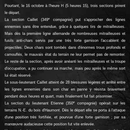
Pourtant, le 16 octobre à l'heure H (5 heures 15), trois sections prirent
le départ.
e
La section Caillet (349
compagnie) put s'approcher des lignes
ennemies sans être entendue, grâce à quelques tirs de mitrailleuses.
Mais dès la première ligne allemande de nombreuses mitrailleuses et
fusils anti-chars servis par une très forte garnison l'accablent de
projectiles. Deux chars sont tombés dans d'énormes trous profonds et
camouflés, le mauvais état du terrain ne leur permet pas de remonter.
Le reste de la section, après avoir anéanti les mitrailleuses et la troupe
d'occupation, a pu continuer sa marche, mais peu après le même sort
lui était réservé.
Le sous-lieutenant Caillet atteint de 28 blessures légères et arrêté entre
les lignes ennemies dans son char en panne y résista bravement
pendant deux heures et quart, mais finalement fut fait prisonnier.
e
La section du lieutenant Etienne (350
compagnie) opérait sur les
terrains N.-E. du bois d'Haumont. Dès le départ elle se porta à l'attaque
d'une position très fortifiée, et pourvue d'une forte garnison ; par sa
manœuvre audacieuse cette position fut vite enlevée.