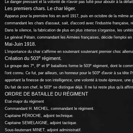
Le danger pressant et la volonté de n'avoir pas lutté pour aboutir à la défa
Les premiers chars. Le char léger.
Apparus pour la première fois en avril 1917, puis en octobre de la même ann
commandant les chars d'assaut, sait, d'accord avec l'industrie française, ré
Dans le silence, la fabrication de plus en plus intense s'organise, les uni
Le général Pétain, commandant les Armées françaises, décide l'emploi e
Mai-Juin 1918.
L'importance du char s'affirme en soutenant soutenant premier choc allem
e
Création du 503
régiment.
e
e
e
e
Le groupe des 7
, 8
et 9
bataillons forme le 503
régiment, dont le comma
e
l'ont connu. Ce fut, par ailleurs, un honneur pour le 503
d'avoir à sa tête 
apportant la finesse de son intelligence, une volonté à toute épreuve, une 
e
Du fait de son chef, le 503
se distingue déjà. Il ne lui reste plus qu'à aff
ORDRE DE BATAILLE DU RÉGIMENT
Etat-major du régiment
Commandant H. MICHEL, commandant le régiment.
Capitaine PÉROCHE, adjoint technique.
Capitaine SEMELAIGNE, adjoint tactique.
Sous-lieutenant MINET, adjoint administratif.