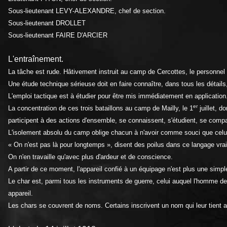
Sous-lieutenant LEVY-ALEXANDRE, chef de section.
Sous-lieutenant DROLLET
Sous-lieutenant FAIRE D'ARCIER
L'entraînement.
La tâche est rude. Hâtivement instruit au camp de Cercottes, le personnel d
Une étude technique sérieuse doit en faire connaître, dans tous les détails
L'emploi tactique est à étudier pour être mis immédiatement en applicatio
er
La concentration de ces trois bataillons au camp de Mailly, le 1
juillet, d
participent à des actions d'ensemble, se connaissent, s'étudient, se compa
L'isolement absolu du camp oblige chacun à n'avoir comme souci que celui de 
« On n'est pas là pour longtemps », disent des poilus dans ce langage vrai 
On n'en travaille qu'avec plus d'ardeur et de conscience.
A partir de ce moment, l'appareil confié à un équipage n'est plus une simp
Le char est, parmi tous les instruments de guerre, celui auquel l'homme d
appareil.
Les chars se couvrent de noms. Certains inscrivent un nom qui leur tient au 