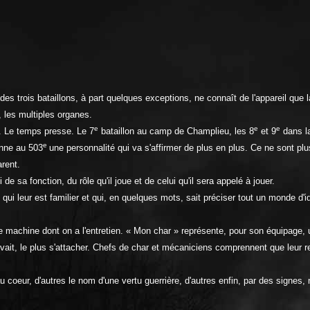
es trois bataillons, à part quelques exceptions, ne connaît de l'appareil que l
, les multiples organes.
e
e
e
n. Le temps presse. Le 7
bataillon au camp de Champlieu, les 8
et 9
dans la
e
onne au 503
une personnalité qui va s'affirmer de plus en plus. Ce ne sont plu
rent.
sa fonction, du rôle qu'il joue et de celui qu'il sera appelé à jouer.
qui leur est familier et qui, en quelques mots, sait préciser tout un monde d'i
le machine dont on a l'entretien. « Mon char » représente, pour son équipage, 
evait, le plus s'attacher. Chefs de char et mécaniciens comprennent que leur 
coeur, d'autres le nom d'une vertu guerrière, d'autres enfin, par des signes, n