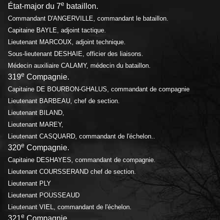
e
État-major du 7
bataillon.
Commandant D'ANGERVILLE, commandant le bataillon.
Capitaine BAYLE, adjoint tactique.
Lieutenant MARCOUX, adjoint technique.
Sous-lieutenant DESHAIE, officier des liaisons.
Médecin auxiliaire CALAMY, médecin du bataillon.
e
319
Compagnie.
Capitaine DE BOURBON-GHALUS, commandant de compagnie
Lieutenant BARBEAU, chef de section.
Lieutenant BILAND,
Lieutenant MAREY,
Lieutenant CASQUARD, commandant de l'échelon..
e
320
Compagnie.
Capitaine DESHAYES, commandant de compagnie.
Lieutenant COURSSERAND chef de section.
Lieutenant PLY
Lieutenant POUSSEAUD
Lieutenant VIEL, commandant de l'échelon.
e
321
Compagnie.