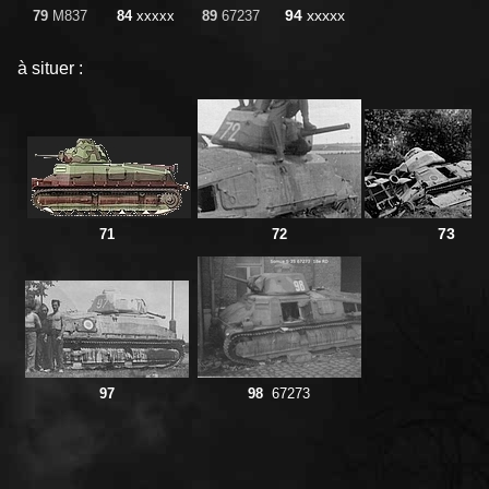
94
xxxxx
79
M837
84
xxxxx
89
67237
à situer :
73
71
72
97
98
67273