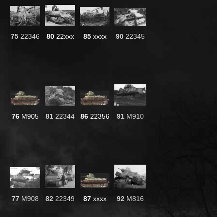
75
22346
80
22xxx
85
xxxx
90
22345
76
M905
81
22344
86
22356
91
M910
77
M908
82
22349
87
xxxx
92
M816