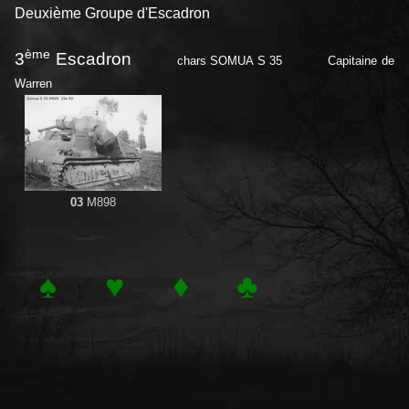
Deuxième Groupe d'Escadron
ème
3
Escadron
chars SOMUA S 35 Capitaine de
Warren
03
M898
♠
♥
♦
♣