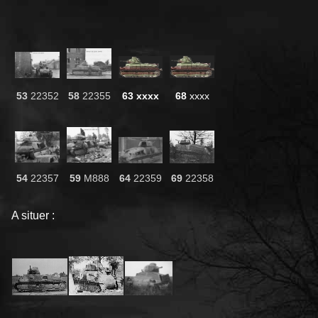
53
22352
58
22355
63 xxxx
68
xxxx
54
22357
59
M888
64
22359
69
22358
A situer :