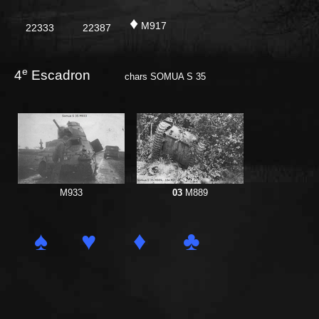
♦
M917
22333
22387
e
4
Escadron
chars SOMUA S 35
M933
03
M889
♠
♥
♦
♣