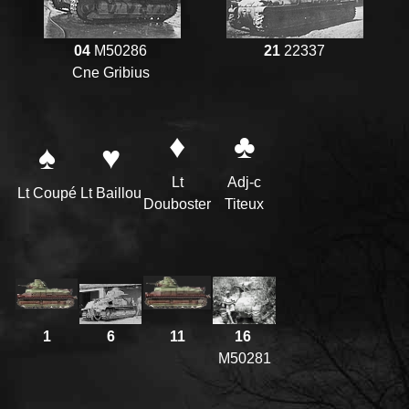
04
M50286
21
22337
Cne Gribius
♦
♣
♠
♥
Lt
Adj-c
Lt Coupé
Lt Baillou
Douboster
Titeux
1
6
11
16
M50281