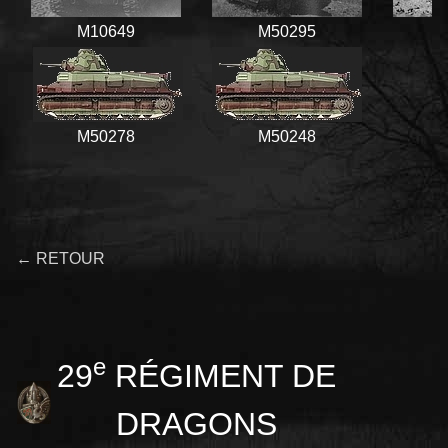
M10649
M50295
M50278
M50248
← RETOUR
e
29
RÉGIMENT DE
DRAGONS