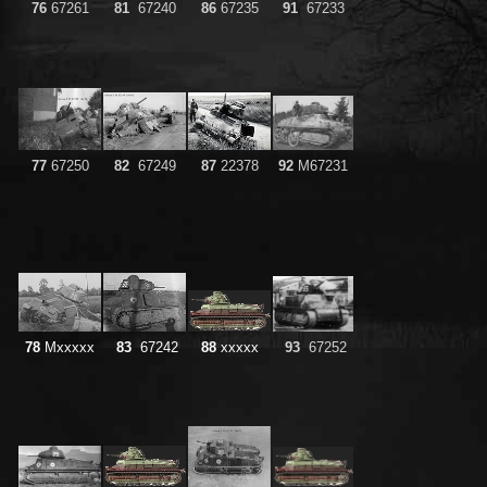
76
67261
81
67240
86
67235
91
67233
77
67250
82
67249
87
22378
92
M67231
78
Mxxxxx
83
67242
88
xxxxx
93
67252