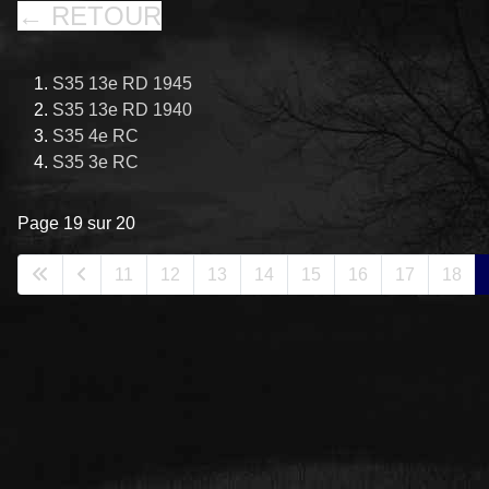
← RETOUR
S35 13e RD 1945
S35 13e RD 1940
S35 4e RC
S35 3e RC
Page 19 sur 20
11
12
13
14
15
16
17
18