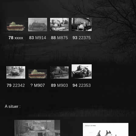
78
xxxx
83
M914
88
M875
93
22375
79
22342
? M907
89
M903
94
22353
A situer :