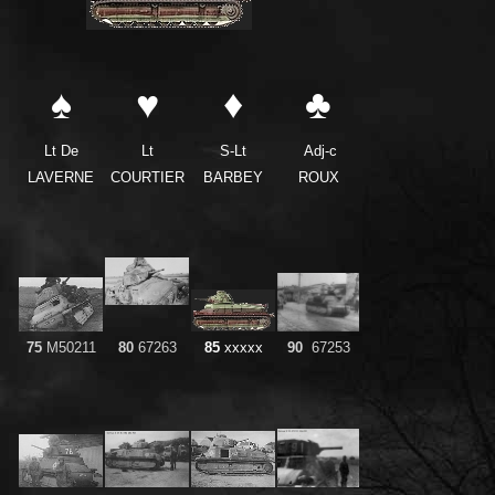
♠
♥
♦
♣
Lt De
Lt
S-Lt
Adj-c
LAVERNE
COURTIER
BARBEY
ROUX
75
M50211
80
67263
85
xxxxx
90
67253