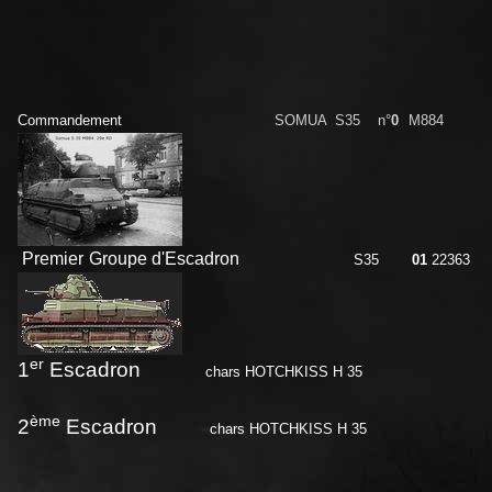
Commandement
SOMUA S35
n°
0
M884
Premier Groupe d'Escadron
S35
01
22363
er
1
Escadron
chars HOTCHKISS H 35
ème
2
Escadron
chars HOTCHKISS H 35