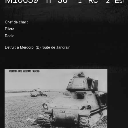
1
RC 2
Esc
Chef de char :
Pilote :
Radio :
Détruit à Merdorp
(B) route de Jandrain