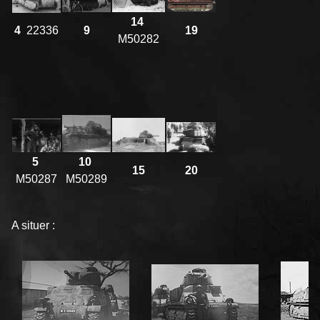
14
4
22336
9
19
M50282
5
10
15
20
M50287
M50289
A situer :