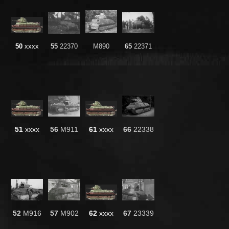
50
xxxx
55
22370
M890
65
22371
51
xxxx
56
M911
61
xxxx
66
22338
52
M916
57
M902
62
xxxx
67
23339