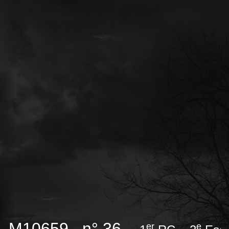
M10659 n° 36
er
e