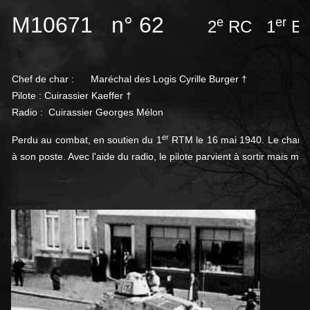
M10671 n° 62
e
er
2
RC 1
Es
Chef de char :
Maréchal des Logis Cyrille Burger †
Pilote : Cuirassier Kaeffer †
Radio : Cuirassier Georges Mélon
er
Perdu au combat, en soutien du 1
RTM le 16 mai 1940. Le char est
à son poste. Avec l'aide du radio, le pilote parvient à sortir mais meur