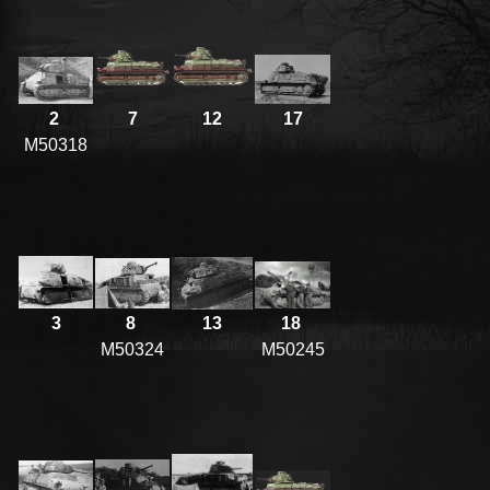
2
7
12
17
M50318
3
8
13
18
M50324
M50245