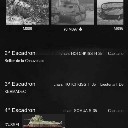
♣
M889
M895
70
M897
e
2
Escadron
chars HOTCHKISS H 35 Capitaine
Bellier de la Chauvellais
e
3
Escadron
chars HOTCHKISS H 35
Lieutenant De
KERMADEC
e
4
Escadron
chars SOMUA S 35 Capitaine
D'USSEL