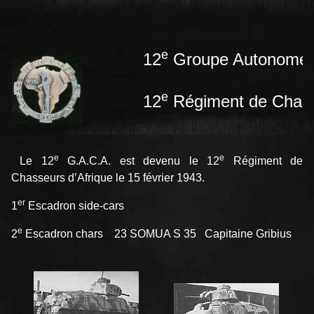
e
12
Groupe Autonome d
e
12
Régiment de Chass
e
e
Le 12
G.A.C.A. est devenu le 12
Régiment de
Chasseurs d’Afrique le 15 février 1943.
er
1
Escadron side-cars
e
2
Escadron chars 23 SOMUA S 35 Capitaine Gribius