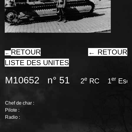
RETOUR
←
RETOUR
←
LISTE DES UNITES
M10652 n° 51
e
er
2
RC 1
Esca
Chef de char :
Pilote :
Radio :