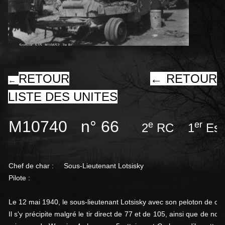
RETOUR
←
RETOUR
←
LISTE DES UNITES
M10740 n° 66
e
er
2
RC 1
Esc
Chef de char : Sous-Lieutenant
Lotsisky
Pilote :
Le 12 mai 1940, le sous-lieutenant Lotsisky avec son peloton de c
Il s'y précipite malgré le tir direct de 77 et de 105, ainsi que de n