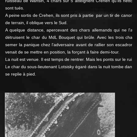
ruisseau de Wansin, 4 chars sur 5 atteignent Crehen qu'ils nettoi
sont tués.
A peine sortis de Crehen, ils sont pris à partie par un tir de canon
de terrain, il oblique vers le Sud.
A quelque distance, apercevant des chars allemands qui ne l'avai
détruisent le char du MdL Bouquet qui brûle. Avec les trois chars q
semer la panique chez l'adversaire avant de rallier son escadron, 
venait de se mettre en position, la forçant à faire demi-tour.
La nuit est venue. Il est temps de rentrer. Mais les ponts sur le ruiss
Le char du sous-lieutenant Lotsisky égaré dans la nuit tombe dans u
se replie à pied.