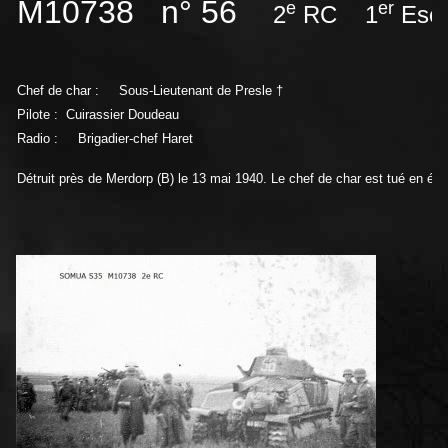
M10738 n° 56
e
er
2
RC 1
Esca
Chef de char :
Sous-Lieutenant de Presle †
Pilote : Cuirassier Doudeau
Radio :
Brigadier-chef Haret
Détruit près de Merdorp (B) le 13 mai 1940. Le chef de char est tué en évac