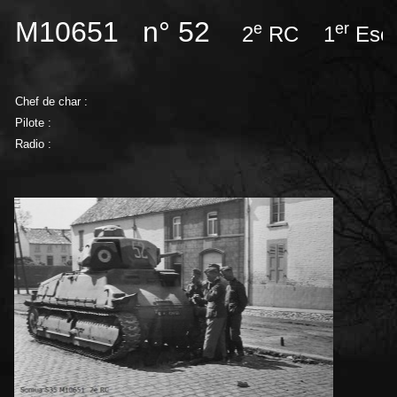
M10651 n° 52
e
er
2
RC 1
Esca
Chef de char :
Pilote :
Radio :