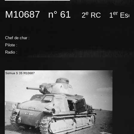
M10687 n° 61
e
er
2
RC 1
Esca
Chef de char :
Pilote :
Radio :