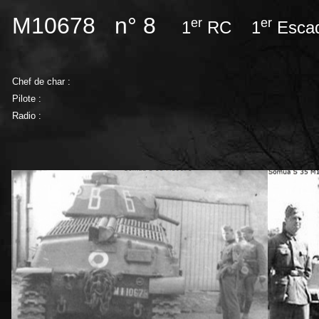
M10678 n° 8
er
er
1
RC 1
Esca
Chef de char :
Pilote :
Radio :