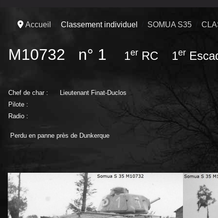
Accueil
Classement individuel
SOMUA S35
CLA
M10732 n° 1
er
er
1
RC 1
Esca
Chef de char :
Lieutenant Finat-Duclos
Pilote :
Radio :
Perdu en panne près de Dunkerque