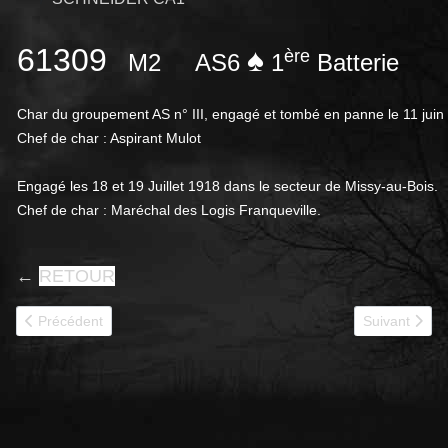
61309
♠
ère
M2
AS6
1
Batterie
Char du groupement AS n° III, engagé et tombé en panne le 11 juin
Chef de char : Aspirant Mulot
Engagé les 18 et 19 Juillet 1918 dans le secteur de Missy-au-Bois.
Chef de char : Maréchal des Logis Franqueville.
←
RETOUR
Article précédent : 61317
Article suivan
Précédent
Suivant