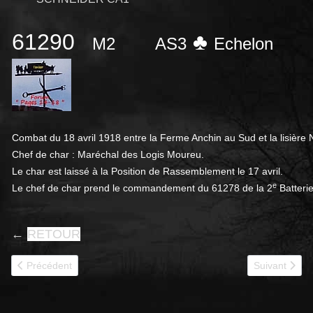
61290
♣
M2
AS3
Ec
Combat du 18 avril 1918 entre la Ferme Anchin au Sud et la lisièr
Chef de char : Maréchal des Logis Moureu.
Le char est laissé à la Position de Rassemblement le 17 avril.
e
Le chef de char prend le commandement du 61278 de la 2
Batteri
←
RETOUR
Article précédent : 61291
Article suivan
Précédent
Suivant