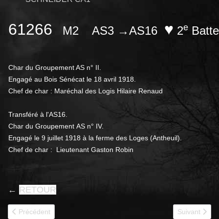
61266
♥
e
M2 AS3 →
AS16
2
Batte
Char du Groupement AS n° II.
Engagé au Bois Sénécat le 18 avril 1918.
Chef de char : Maréchal des Logis Hilaire Renaud
Transféré à l'AS16.
Char du Groupement
AS n° IV.
E
ngagé le 9 juillet 1918 à la ferme des Loges (Antheuil).
Chef de char : Lieutenant Gaston Robin
←
RETOUR
Article précédent : 61275
Article suivan
Précédent
Suivant