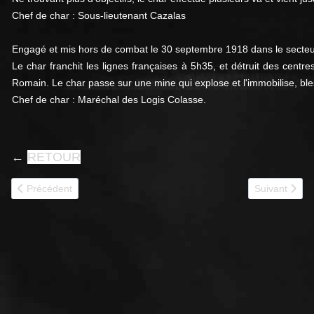
Chef de char : Sous-lieutenant Cazalas
Engagé et mis hors de combat le 30 septembre 1918 dans le secteu
Le char franchit les lignes françaises à 5h35, et détruit des centr
Romain. Le char passe sur une mine qui explose et l'immobilise, ble
Chef de char : Maréchal des Logis Colasse.
←
RETOUR
Article précédent : 61246
Article suivan
Précédent
Suivant