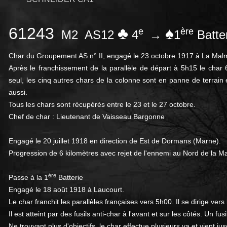
61243
♣
♠
e
ère
M2 AS12
4
→
1
Batte
Char du Groupement
AS n° II, engagé le 23 octobre 1917 à La Ma
Après le franchissement de la parallèle de départ à 5h15 le char 6
seul, les cinq autres chars de la colonne sont en panne de terrain e
aussi.
Tous les chars sont récupérés entre le 23 et le 27 octobre.
Chef de char : Lieutenant de Vaisseau Bargonne
Engagé le 20 juillet 1918 en direction de Est de Dormans (Marne).
Progression de 6 kilomètres avec rejet de l'ennemi au Nord de la M
ère
Passe à la 1
Batterie
Engagé le 18 août 1918 à Laucourt.
Le char franchit les parallèles françaises vers 5h00. Il se dirige vers
Il est atteint par des fusils anti-char à l'avant et sur les côtés. Un fus
Ne trouvant plus d'objectifs, le char effectue plusieurs va et vient jus