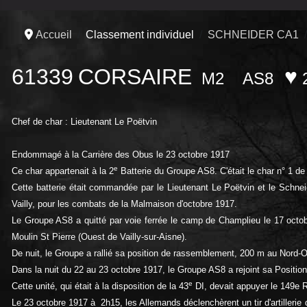
Accueil
Classement individuel
SCHNEIDER CA1
61339
CORSAIRE
♥
M2
AS8
Chef de char : Lieutenant Le Poëtvin
Endommagé à la Carrière des Obus le 23 octobre 1917
e
Ce char appartenait à la 2
Batterie du Groupe AS8. C'était le char n° 1 de 
Cette batterie était commandée par le Lieutenant Le Poëtvin et le Schnei
Vailly,
pour les combats de la Malmaison d'octobre 1917.
Le Groupe AS8 a quitté par voie ferrée le camp de Champlieu le 17 octo
Moulin St Pierre (Ouest de Vailly-sur-Aisne).
De nuit, le Groupe a rallié sa position de rassemblement, 200 m au Nord-Ou
Dans la nuit du 22 au 23 octobre 1917, le Groupe AS8 a rejoint sa Position
e
Cette unité, qui était à la disposition de la 43
DI, devait appuyer le 149e 
Le 23 octobre 1917 à 2h15, les Allemands déclenchèrent un tir d'artilleri