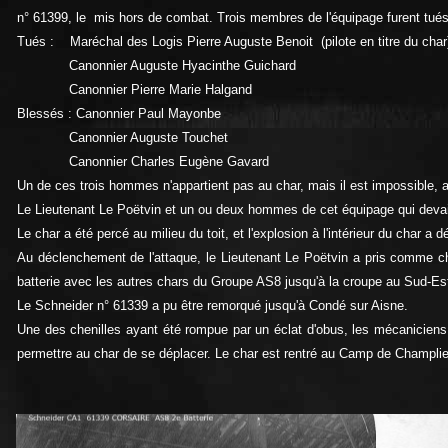
n° 61399, le mis hors de combat. Trois membres de l'équipage furent tués
Tués : Maréchal des Logis Pierre Auguste Benoit (pilote en titre du char
Canonnier Auguste Hyacinthe Guichard
Canonnier Pierre Marie Halgand
Blessés : Canonnier Paul Mayonbe
Canonnier Auguste Touchet
Canonnier Charles Eugène Gavard
Un de ces trois hommes n'appartient pas au char, mais il est impossible, 
Le Lieutenant Le Poëtvin et un ou deux hommes de cet équipage qui devai
Le char a été percé au milieu du toit, et l'explosion à l'intérieur du char a 
Au déclenchement de l'attaque, le Lieutenant Le Poëtvin a pris comme 
batterie
avec les autres chars du Groupe AS8 jusqu'à la croupe au Sud-Es
Le Schneider n° 61339 a pu être remorqué jusqu'à Condé sur Aisne.
Une des chenilles ayant été rompue par un éclat d'obus, les mécaniciens
permettre au char de se déplacer. Le char est rentré au Camp de Champlie