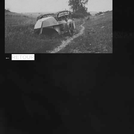
←
RETOUR