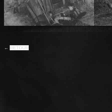
←
RETOUR