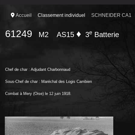
Accueil
Classement individuel
SCHNEIDER CA1
61249
♦
e
M2
AS15
3
Batteri
Chef de char : Adjudant Charbonnaud
Sous-Chef de char : Maréchal des Logis Cambien
Combat à Mery (Oise) le 12 juin 1918.