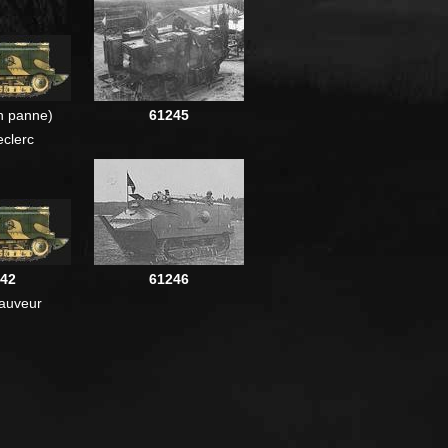
n panne)
61245
clerc
42
61246
auveur