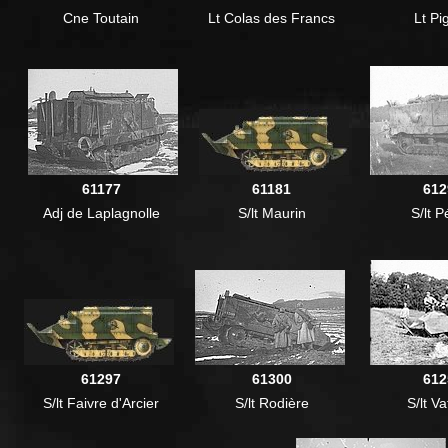
Cne Toutain
Lt Colas des Francs
Lt Pi
61177
61181
612
Adj de Laplagnolle
S/lt Maurin
S/lt P
61297
61300
612
S/lt Faivre d'Arcier
S/lt Rodière
S/lt Va