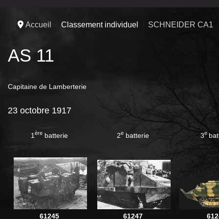
Accueil
Classement individuel
SCHNEIDER CA1
AS 11
Capitaine de Lamberterie
23 octobre 1917
ère
e
e
1
batterie
2
batterie
3
bat
61245
61247
612