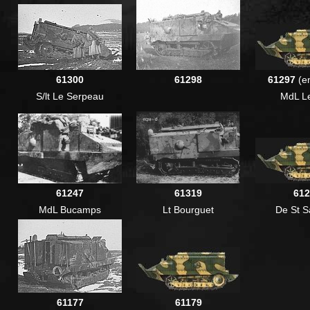
61300
61298
61297
(e
S/lt Le Serpeau
MdL Le
61247
61319
612
MdL Bucamps
Lt Bourguet
De St S
61177
61179