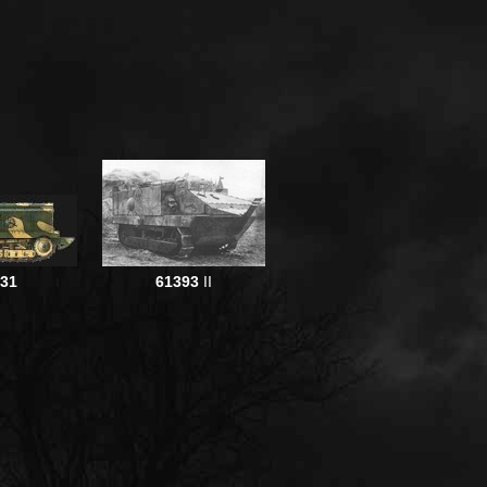
31
61393
II