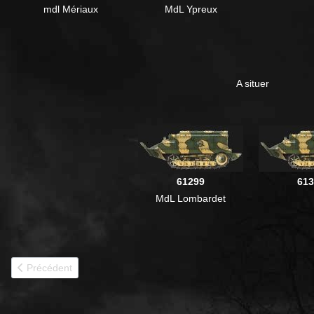
mdl Mériaux
MdL Ypreux
A situer
61299
613
MdL Lombardet
Article précédent : AS12
Précédent