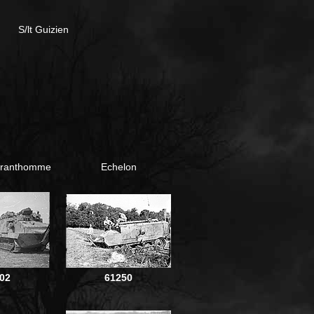
S/lt Guizien
Granthomme
Echelon
02
61250