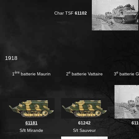
Char TSF
61102
1918
ère
e
e
1
batterie Maurin
2
batterie Vattaire
3
batterie 
61181
61242
611
S/lt Mirande
S/t Sauveur