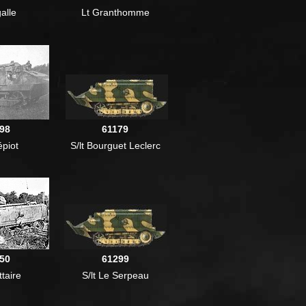
galle
Lt Granthomme
98
61179
épiot
S/lt Bourguet Leclerc
50
61299
ttaire
S/lt Le Serpeau