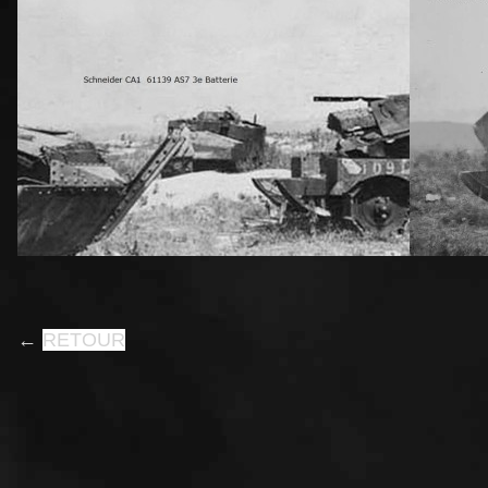
←
RETOUR