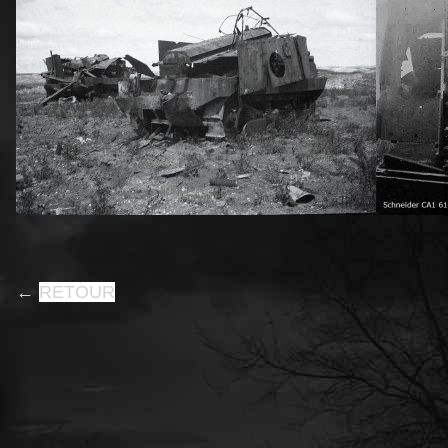
←
RETOUR