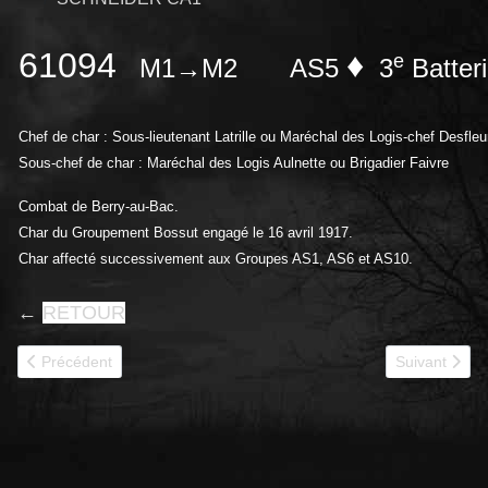
61094
♦
e
M1→M2
AS5
3
Batter
Chef de char : Sous-lieutenant Latrille ou Maréchal des Logis-chef Desfleu
Sous-chef de char : Maréchal des Logis Aulnette ou Brigadier Faivre
Combat de Berry-au-Bac.
Char du Groupement Bossut engagé le 16 avril 1917.
Char affecté successivement aux Groupes AS1, AS6 et AS10.
←
RETOUR
Article précédent : 61092
Article suivan
Précédent
Suivant