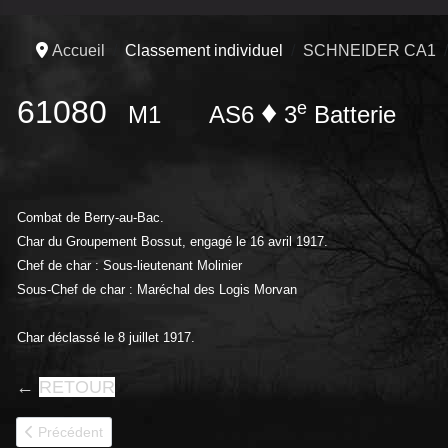
Accueil
Classement individuel
SCHNEIDER CA1
61080
♦
e
M1
AS6
3
Batterie
Combat de Berry-au-Bac.
Char du Groupement Bossut, engagé le 16 avril 1917.
Chef de char : Sous-lieutenant Molinier
Sous-Chef de char : Maréchal des Logis Morvan
Char déclassé le 8 juillet 1917
.
←
RETOUR
Article précédent : 61079
Précédent