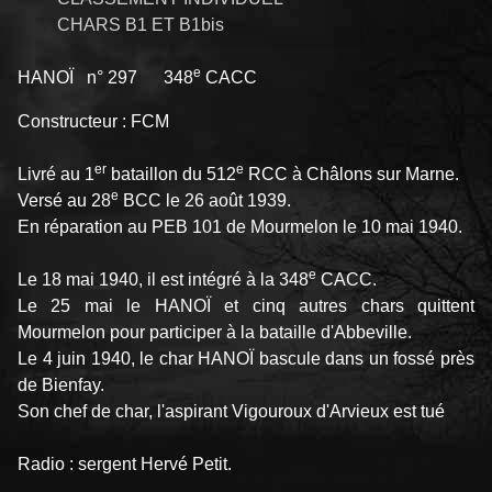
CHARS B1 ET B1bis
e
HANOÏ n° 297 348
CACC
Constructeur : FCM
er
e
Livré au 1
bataillon du 512
RCC à Châlons sur Marne.
e
Versé au 28
BCC le 26 août 1939.
En réparation au PEB 101 de Mourmelon le 10 mai 1940.
e
Le 18 mai 1940, il est intégré à la 348
CACC.
Le 25 mai le HANOÏ et cinq autres chars quittent
Mourmelon pour participer à la bataille d'Abbeville.
Le 4 juin 1940, le char HANOÏ bascule dans un fossé près
de Bienfay.
Son chef de char, l'aspirant Vigouroux d'Arvieux est tué
Radio : sergent Hervé Petit.