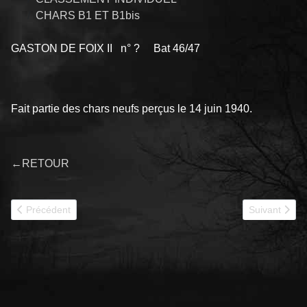
CHARS B1 ET B1bis
GASTON DE FOIX II n° ? Bat 46/47
Fait partie des chars neufs perçus le 14 juin 1940.
←RETOUR
Article précédent : 441 GENERAL MONHOVEN
Article suiv
Précédent
Suivant