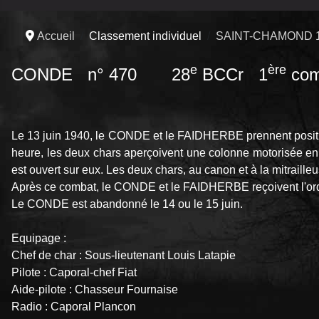
Accueil
Classement individuel
SAINT-CHAMOND 
e
ère
CONDE n° 470 28
BCCr 1
com
Le 13 juin 1940, le CONDE et le FAIDHERBE prennent position 
heure, les deux chars aperçoivent une colonne motorisée en
est ouvert sur eux. Les deux chars, au canon et à la mitraille
Après ce combat, le CONDE et le FAIDHERBE reçoivent l'ordre 
Le CONDE est abandonné le 14 ou le 15 juin.
Equipage :
Chef de char : Sous-lieutenant Louis Latapie
Pilote : Caporal-chef Fiat
Aide-pilote : Chasseur Fournaise
Radio : Caporal Plancon