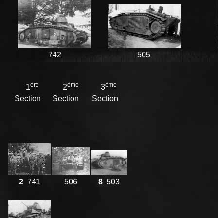
742
505
ère
ème
ème
1
2
3
Section
Section
Section
2
741
506
8
503