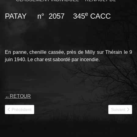
e
PATAY n° 2057 345
CACC
En panne, chenille cassée, près de Milly sur Thérain le 9
juin 1940. Le char est sabordé par incendie.
←
RETOUR
Article précédent : 2058
Article suivan
Précédent
Suivant