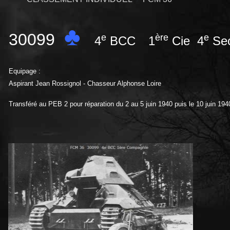
♣
30099
e
ère
e
4
BCC
1
Cie 4
Se
Equipage :
Aspirant Jean Rossignol - Chasseur Alphonse Loire
Transféré au PEB 2 pour réparation du 2 au 5 juin 1940 puis le 10 juin 194