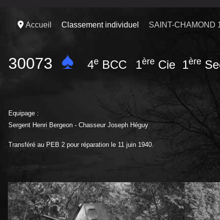
Accueil
Classement individuel
SAINT-CHAMOND 
♠
30073
e
ère
ère
4
BCC
1
Cie 1
Se
Equipage :
Sergent Henri Bergeon - Chasseur Joseph Héguy
Transféré au PEB 2 pour réparation le 11 juin 1940.