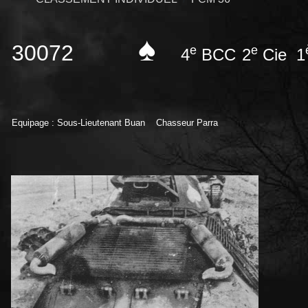
♠
30072
e
e
4
BCC
2
Cie 1
Equipage : Sous-Lieutenant Buan Chasseur Parra