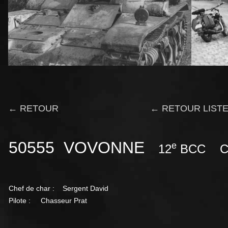
← RETOUR
← RETOUR LISTE
50555 VOVONNE
e
12
BCC Com
Chef de char : Sergent David
Pilote : Chasseur Prat