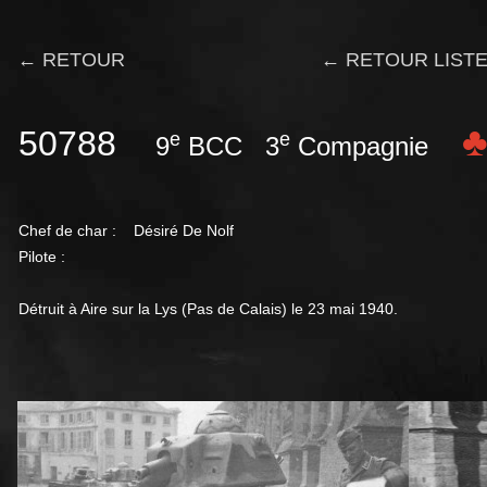
← RETOUR
← RETOUR LISTE
50788
e
e
9
BCC 3
Compagnie
Chef de char : Désiré
De Nolf
Pilote :
Détruit à Aire sur la Lys (Pas de Calais) le 23 mai 1940.