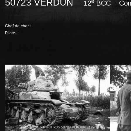
50723 VERDUN
e
12
BCC Compa
Chef de char :
Pilote :