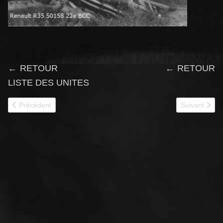
← RETOUR
← RETOUR
LISTE DES UNITES
Article précédent : 50550
Article suivan
Précédent
Suivant