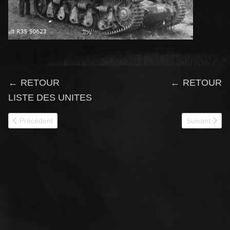
← RETOUR
← RETOUR
LISTE DES UNITES
Article précédent : 50821
Article suivan
Précédent
Suivant