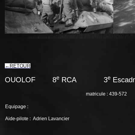
←
RETOUR
e
e
OUOLOF 8
RCA 3
Escadr
matricule : 439-572
Equipage :
Aide-pilote : Adrien Lavancier