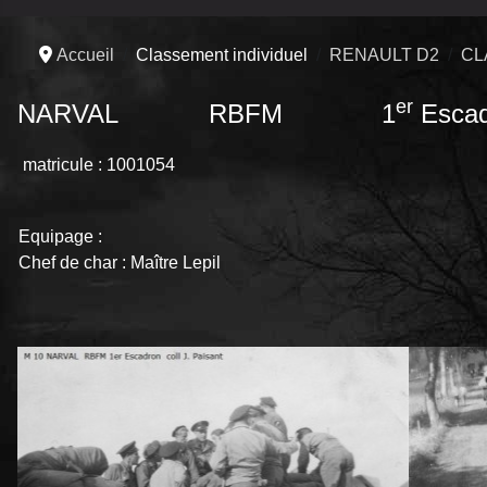
Accueil
Classement individuel
RENAULT D2
CL
er
NARVAL RBFM 1
Escad
matricule : 1001054
Equipage :
Chef de char : Maître Lepil