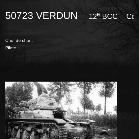
50723 VERDUN
e
12
BCC Compa
Chef de char :
Pilote :