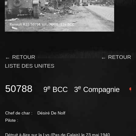
← RETOUR
← RETOUR
LISTE DES UNITES
50788
e
e
9
BCC 3
Compagnie
Chef de char : Désiré
De Nolf
Pilote :
Détruit à Aire sur la Lys (Pas de Calais) le 23 mai 1940.