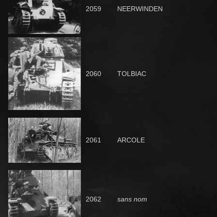
2059
NEERWINDEN
2060
TOLBIAC
2061
ARCOLE
2062
sans nom