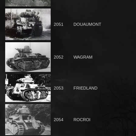
2051
DOUAUMO
NT
2052
WAGRAM
2053
FRIEDLAND
2054
ROCROI