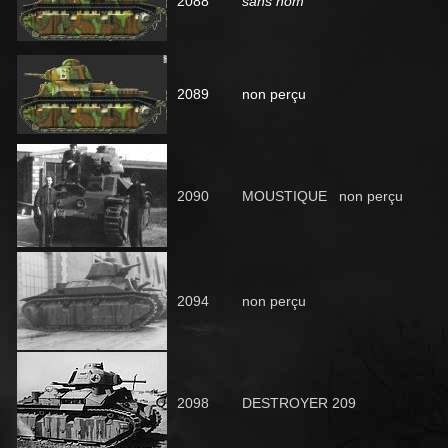
2088
sans nom
2089
non perçu
2090
MOUSTIQUE non perçu
2094
non perçu
2098
DESTROYER 209