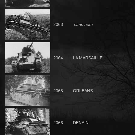
2063
sans nom
206
4
LA MARSAILLE
2065
ORLEANS
2066
DENAIN