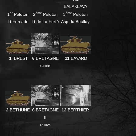
BALAKLAVA
er
ème
ème
1
Peloton
2
Peloton
3
Peloton
Lt Forcade
Lt de La Ferté
Asp du Boullay
1
BREST
6
BRETAGNE
11
BAYARD
420031
2
BETHUNE
6
BRETAGNE
12
BERTHIER
II
461825