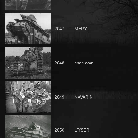
2047
MERY
2048
sans nom
2049
NAVARIN
2050
L'YSER