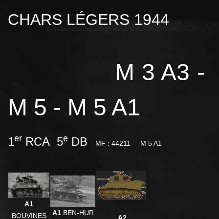
CHARS LÉGERS 1944
M 3 A3 -
M 5 - M 5 A1
er
e
1
RCA 5
DB
MF : 44211
M 5 A1
A1
A1
BEN-HUR
BOUVINES
A2