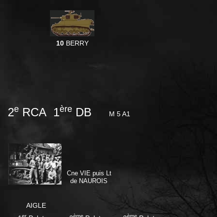
10
BERRY
e
ère
2
RCA 1
DB
M 5 A1
Cne VIE puis Lt
de NAUROIS
AIGLE
er
ème
ème