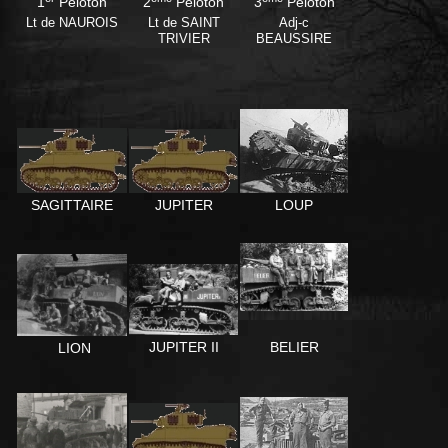
1
Peloton
2
Peloton
3
Peloton
Lt de NAUROIS
Lt de SAINT
Adj-c
TRIVIER
BEAUSSIRE
LOUP
SAGITTAIRE
JUPITER
BELIER
JUPITER II
LION