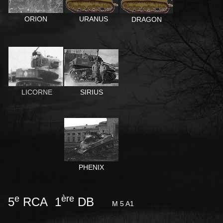
ORION
URANUS
DRAGON
SIRIUS
LICORNE
PHENIX
e
ère
5
RCA 1
DB
M 5 A1