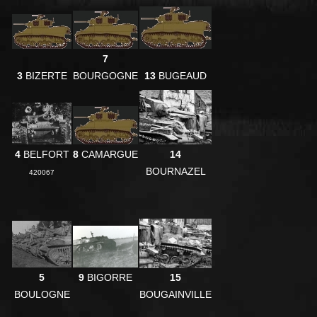
7
3
BIZERTE
BOURGOGNE
13
BUGEAUD
4
BELFORT
8
CAMARGUE
14
BOURNAZEL
420067
5
9
BIGORRE
15
BOULOGNE
BOUGAINVILLE