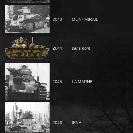
2043
MONTMIRAIL
2044
sans nom
2045
LA MARNE
2046
IENA