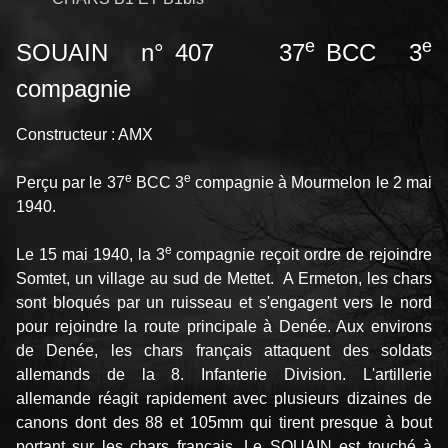
e
e
SOUAIN n° 407 37
BCC 3
compagnie
Constructeur : AMX
e
e
Perçu par le 37
BCC 3
compagnie à Mourmelon le 2 mai
1940.
e
Le 15 mai 1940, la 3
compagnie reçoit ordre de rejoindre
Somtet, un village au sud de Mettet. A Ermeton, les chars
sont bloqués par un ruisseau et s'engagent vers le nord
pour rejoindre la route principale à Denée. Aux environs
de Denée, les chars français attaquent des soldats
allemands de la 8. Infanterie Division. L'artillerie
allemande réagit rapidement avec plusieurs dizaines de
canons dont des 88 et 105mm qui tirent presque à bout
portant sur les chars français. Le SOUAIN est touché à