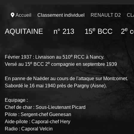
Accueil
Classement individuel
RENAULT D2
CL
e
e
AQUITAINE n° 213 15
BCC 2
c
e
Février 1937 : Livraison au 510
RCC à Nancy.
e
e
Versé au 15
BCC 2
compagnie en septembre 1939
En panne de Naëder au cours de l'attaque sur Montcornet.
Sabordé le 16 mai 1940 près de Pargny (Aisne).
Equipage :
Chef de char : Sous-Lieutenant Picard
Pilote : Sergent-chef Guenesan
Aide-pilote : Caporal-chef Hery
Radio : Caporal Velcin