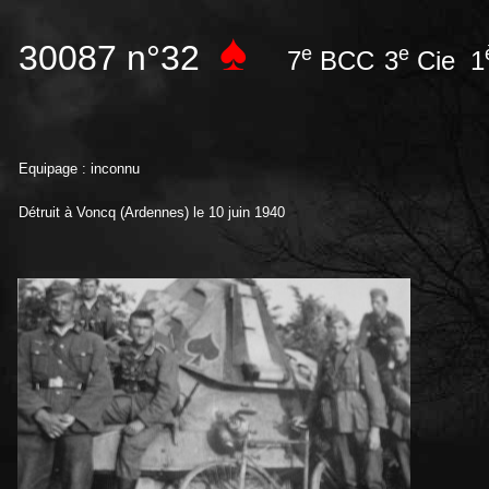
♠
30087 n°32
e
e
7
BCC
3
Cie 1
Equipage : inconnu
Détruit à Voncq (Ardennes) le 10 juin 1940