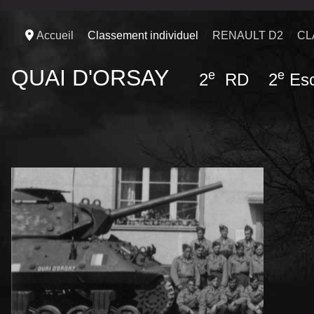
Accueil
Classement individuel
RENAULT D2
CL
QUAI D'ORSAY
e
e
2
RD 2
Esc