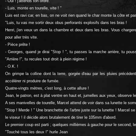
- Oui ! j'attends ton ordre.
- Luis, monte en tourelle, vite ! "
Luis est ravi car, en bas, on ne voit rien quand le char monte la côte et p
"Luis, tu vas me sortir deux obus perforants explosifs dans tes bras !
Henri, j'en veux un dans la chambre et deux dans les bras. Vous chargerez à
pour aller très vite.
- Pièce prête !
- Georges, quand je dirai "Stop ! ", tu passes la marche arrière, tu po
"Arrière !", tu recules tout droit à plein régime !
- O.K. !
On grimpe la colline dont la terre, gorgée d'eau par les pluies précéde
accélérer ni produire de fumée.
Quatre-vingts mètres, c'est long, à cette allure !
Jean, le patron, est à plat ventre en haut et, jumelles aux yeux, observe le
A ses manivelles de tourelle, Marcel attend de voir dans sa lunette le somm
"Stop ! Merde ! " Une branchette de l'arbre juste sur la lunette ! Marcel se
le viseur ! il décide alors brutalement de tirer le 105mm d'abord.
Le premier coup est parti ; quelques millièmes à gauche pour le second, 
"Touché tous les deux !" hurle Jean