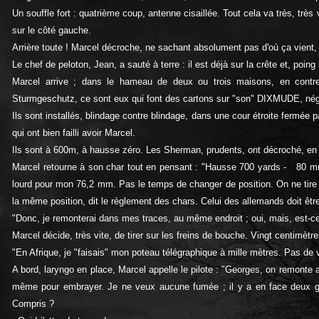
Un souffle fort : quatrième coup, antenne cisaillée. Tout cela va très, trè
sur le côté gauche.
Arrière toute ! Marcel décroche, ne sachant absolument pas d'où ça vient, a
Le chef de peloton, Jean, a sauté à terre : il est déjà sur la crête et, poing 
Marcel arrive ; dans le hameau de deux ou trois maisons, en contreba
Sturmgeschutz, ce sont eux qui font des cartons sur "son" DIXMUDE, né
Ils sont installés, blindage contre blindage, dans une cour étroite fermée 
qui ont bien failli avoir Marcel.
Ils sont à 600m, à hausse zéro. Les Sherman, prudents, ont décroché, en ar
Marcel retourne à son char tout en pensant : "Hausse 700 yards - 80 mm
lourd pour mon 76,2 mm. Pas le temps de changer de position. On ne tire 
la même position, dit le règlement des chars. Celui des allemands doit êtr
"Donc, je remonterai dans mes traces, au même endroit ; oui, mais, est-c
Marcel décide, très vite, de tirer sur les freins de bouche. Vingt centimètr
"En Afrique, je "faisais" mon poteau télégraphique à mille mètres. Pas de 
A bord, laryngo en place, Marcel appelle le pilote : "Georges, on remonte 
même pour embrayer. Je ne veux aucune fumée ; il y a en face deux gros
Compris ?