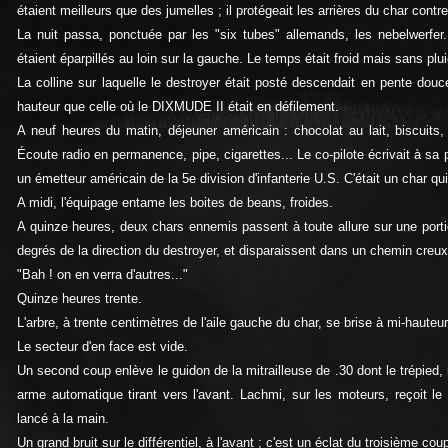
étaient meilleurs que des jumelles ; il protégeait les arrières du char contr
La nuit passa, ponctuée par les "six tubes" allemands, les nebelwerfer.
étaient éparpillés au loin sur la gauche. Le temps était froid mais sans plui
La colline sur laquelle le destroyer était posté descendait en pente do
hauteur que celle où le DIXMUDE II était en défilement.
A neuf heures du matin, déjeuner américain : chocolat au lait, biscuits, 
Écoute radio en permanence, pipe, cigarettes... Le co-pilote écrivait à sa 
un émetteur américain de la 5e division d'infanterie U.S. C'était un char qui 
A midi, l'équipage entame les boites de beans, froides.
A quinze heures, deux chars ennemis passent à toute allure sur une porti
degrés de la direction du destroyer, et disparaissent dans un chemin creux
"Bah ! on en verra d'autres..."
Quinze heures trente.
L'arbre, à trente centimètres de l'aile gauche du char, se brise à mi-hauteur,
Le secteur d'en face est vide.
Un second coup enlève le guidon de la mitrailleuse de .30 dont le trépied, r
arme automatique tirant vers l'avant. Lachmi, sur les moteurs, reçoit l
lancé à la main.
Un grand bruit sur le différentiel, à l'avant ; c'est un éclat du troisième coup