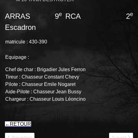
e
e
ARRAS 9
RCA 2
Escadron
matricule : 430-390
Equipage :
Chef de char : Brigadier Jules Ferron
Tireur : Chasseur Constant Chevy
Pilote : Chasseur Emile Nogaret
Aide-Pilote : Chasseur Jean Bussy
Chargeur : Chasseur Louis Léoncino
←
RETOUR
Article précédent : ARDENNES II 9RCA
Article suiv
Précédent
Suivant