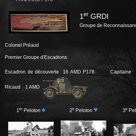
er
1
GRDI
Groupe de Reconnaissance
Colonel Préaud
Premier Groupe d'Escadrons
Escadron de découverte 16 AMD P178 Capitaine
Ricaud 1 AMD
♠
♥
er
e
e
1
Peloton
2
Peloton
3
Pel