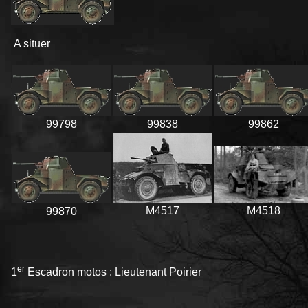
A situer
99798
99838
99862
M4517
M4518
99870
er
1
Escadron motos : Lieutenant Poirier