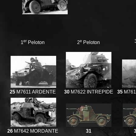
er
e
1
Peloton
2
Peloton
25
M7611 ARDENTE
30
M7622 INTREPIDE
35
M761
26
M7642 MORDANTE
31