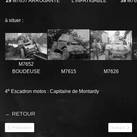
29
M7657 ARROGANTE
L'INFATIGABLE
39
M76
à situer :
M7652
BOUDEUSE
M7615
M7626
e
4
Escadron motos : Capitaine de Montardy
← RETOUR
Article précédent : P178 12e RC
Article suiva
Précédent
Suivant