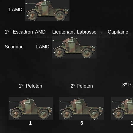
1 AMD
er
1
Escadron AMD Lieutenant Labrosse → Capitaine
Scorbiac 1 AMD
e
3
Pe
er
e
1
Peloton
2
Peloton
1
6