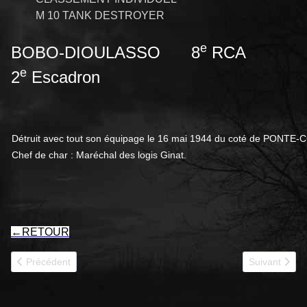
M 10 TANK DESTROYER
e
BOBO-DIOULASSO 8
RCA
e
2
Escadron
Dé
truit
avec
tout
son é
quipage
le
16
mai 1944
du
coté
de
PONTE-
C
Chef
de
char
: Maréchal des logis
Ginat.
←
RETOUR
Article précédent : NHA TRANG RCCC
Article suiv
Précédent
Suivant