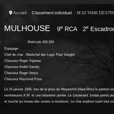
Accueil
Classement individuel
M 10 TANK DEST
MULHOUSE
e
e
9
RCA 2
Escadro
Matricule 430-354
Equipage :
Chef de char : Maréchal des Logis Paul Stiegler
Chasseur Roger Vigneau
Chasseur André Garoby
Chasseur Roger Venys
Chasseur Raymond Pons
Le 24 janvier 1945, lors de la prise de Meyershof (Haut-Rhin) le peloton
nombreuses A.M. et une infanterie portée. Le Lieutenant Jordan prend pl
et touché au niveau des soutes à munitions. Le char explose tuant tout ses