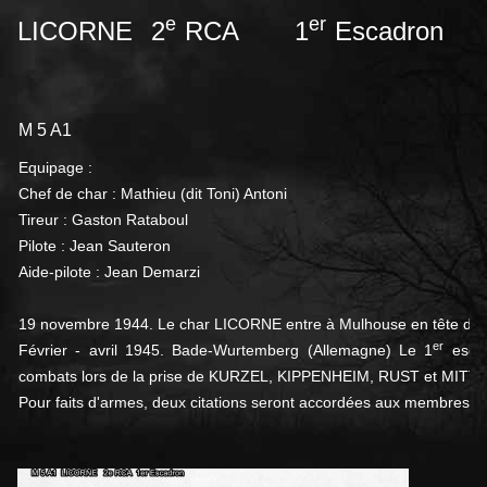
e
er
LICORNE 2
RCA 1
Escadron
M 5 A1
Equipage :
Chef de char : Mathieu (dit Toni) Antoni
Tireur : Gaston Rataboul
Pilote : Jean Sauteron
Aide-pilote : Jean Demarzi
19 novembre 1944.
Le char LICORNE entre à Mulhouse en tête du 
er
Février - avril 1945. Bade-Wurtemberg (Allemagne)
Le 1
escad
combats lors de la prise de
KURZEL, KIPPENHEIM, RUST et MITTERSH
Pour faits d'armes, deux citations seront accordées aux membres de 