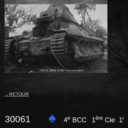
←
RETOUR
♠
30061
e
ère
èr
4
BCC
1
Cie 1